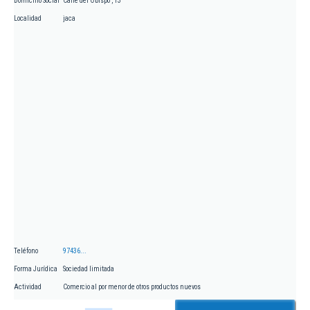
Domicilio Social
Calle del Obispo , 13
Localidad
jaca
Teléfono
97436...
Forma Jurídica
Sociedad limitada
Actividad
Comercio al por menor de otros productos nuevos