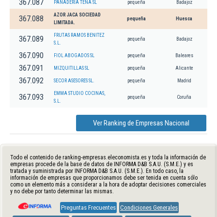
367.087
PANADERIA TENA SL
pequeña
Badajoz
AZOR JACA SOCIEDAD
367.088
pequeña
Huesca
LIMITADA.
FRUTAS RAMOS BENITEZ
367.089
pequeña
Badajoz
S.L.
367.090
FIOL ABOGADOS SL
pequeña
Baleares
367.091
MIZQUITILLAS SL
pequeña
Alicante
367.092
SECOR ASESORES SL.
pequeña
Madrid
EMMA STUDIO COCINAS,
367.093
pequeña
Coruña
S.L.
Ver Ranking de Empresas Nacional
Todo el contenido de ranking-empresas.eleconomista.es y toda la información de
empresas procede de la base de datos de INFORMA D&B S.A.U. (S.M.E.) y es
tratada y suministrada por INFORMA D&B S.A.U. (S.M.E.). En todo caso, la
información de empresas que proporcionamos debe ser tenida en cuenta sólo
como un elemento más a considerar a la hora de adoptar decisiones comerciales
y no debe por tanto determinar las mismas.
Preguntas Frecuentes
Condiciones Generales