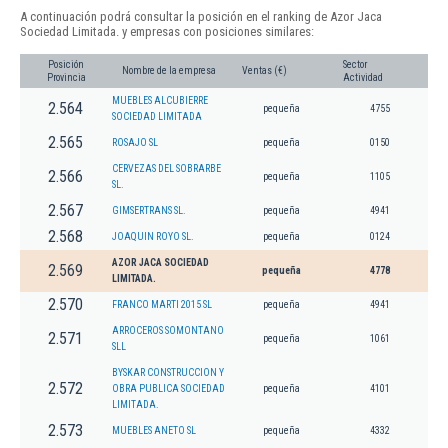
A continuación podrá consultar la posición en el ranking de Azor Jaca
Sociedad Limitada. y empresas con posiciones similares:
Posición
Sector
Nombre de la empresa
Ventas (€)
Provincia
Actividad
MUEBLES ALCUBIERRE
2.564
pequeña
4755
SOCIEDAD LIMITADA
2.565
ROSAJO SL
pequeña
0150
CERVEZAS DEL SOBRARBE
2.566
pequeña
1105
SL.
2.567
GIMSERTRANS SL.
pequeña
4941
2.568
JOAQUIN ROYO SL.
pequeña
0124
AZOR JACA SOCIEDAD
2.569
pequeña
4778
LIMITADA.
2.570
FRANCO MARTI 2015 SL
pequeña
4941
ARROCEROS SOMONTANO
2.571
pequeña
1061
SLL
BYSKAR CONSTRUCCION Y
2.572
OBRA PUBLICA SOCIEDAD
pequeña
4101
LIMITADA.
2.573
MUEBLES ANETO SL
pequeña
4332