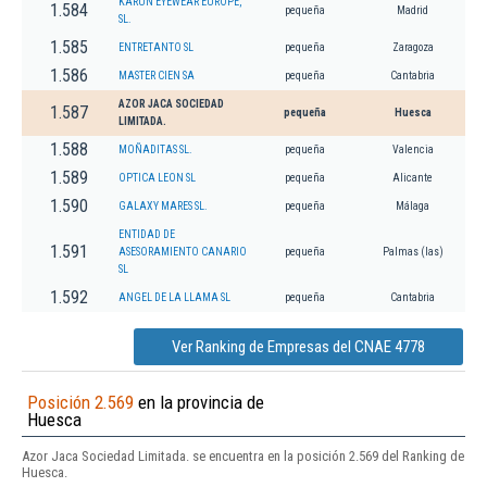
KARUN EYEWEAR EUROPE,
1.584
pequeña
Madrid
SL.
1.585
ENTRETANTO SL
pequeña
Zaragoza
1.586
MASTER CIEN SA
pequeña
Cantabria
AZOR JACA SOCIEDAD
1.587
pequeña
Huesca
LIMITADA.
1.588
MOÑADITAS SL.
pequeña
Valencia
1.589
OPTICA LEON SL
pequeña
Alicante
1.590
GALAXY MARES SL.
pequeña
Málaga
ENTIDAD DE
1.591
ASESORAMIENTO CANARIO
pequeña
Palmas (las)
SL
1.592
ANGEL DE LA LLAMA SL
pequeña
Cantabria
Ver Ranking de Empresas del CNAE 4778
Posición 2.569
en la provincia de
Huesca
Azor Jaca Sociedad Limitada. se encuentra en la posición 2.569 del Ranking de
Huesca.