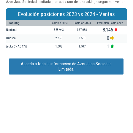
Azor Jaca Sociedad Limitada. por cada uno de los rankings según sus ventas:
Evolución posiciones 2023 vs 2024 - Ventas
Ranking
Posición 2023
Posición 2024
Evolución Posiciones
8.145
Nacional
358.943
367.088
0
Huesca
2.569
2.569
1
Sector CNAE 4778
1.588
1.587
Acceda a toda la información de Azor Jaca Sociedad
Limitada.