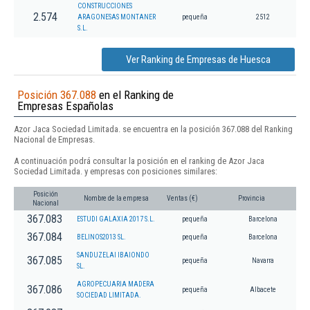
CONSTRUCCIONES
2.574
ARAGONESAS MONTANER
pequeña
2512
S.L.
Ver Ranking de Empresas de Huesca
Posición 367.088
en el Ranking de
Empresas Españolas
Azor Jaca Sociedad Limitada. se encuentra en la posición 367.088 del Ranking
Nacional de Empresas.
A continuación podrá consultar la posición en el ranking de Azor Jaca
Sociedad Limitada. y empresas con posiciones similares:
Posición
Nombre de la empresa
Ventas (€)
Provincia
Nacional
367.083
ESTUDI GALAXIA 2017 S.L.
pequeña
Barcelona
367.084
BELINOS2013 SL.
pequeña
Barcelona
SANDUZELAI IBAIONDO
367.085
pequeña
Navarra
SL.
AGROPECUARIA MADERA
367.086
pequeña
Albacete
SOCIEDAD LIMITADA.