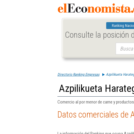
Ranking Nacio
Consulte la posición
Buscar:
Directorio Ranking Empresas
Azpilikueta Harateg
Azpilikueta Harateg
Comercio al por menor de carne y productos
Datos comerciales de A
La información del Ranking que ocupa Azpili