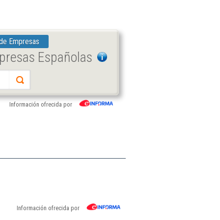
 de Empresas
mpresas Españolas
Información ofrecida por
Información ofrecida por