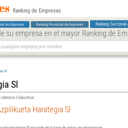
Ranking de Empresas
Ranking Sectorial
nal de Empresas
Ranking Provincial de Empresas
 de su empresa en el mayor Ranking de E
ia Sl
ia Sl
 cárnicos | Gipuzkoa
zpilikueta Harategia Sl
kueta Harategia Sl procede de la base de datos de información