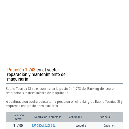
Posición 1.743
en el sector
reparación y mantenimiento de
maquinaria
Babile Tecnica Sl se encuentra en la posición 1.743 del Ranking del sector
reparación y mantenimiento de maquinaria.
A continuación podrá consultar la posición en el ranking de Babile Tecnica Sl y
empresas con posiciones similares:
Posición
Nombre de la empresa
Ventas (€)
Provincia
Sector
1.738
EUROIKACS 2000 SL.
pequeña
Castellon