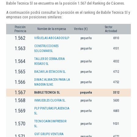
Babile Tecnica Sl se encuentra en la posición 1.567 del Ranking de Cáceres.
A continuación podrá consultar la posición en el ranking de Babile Tecnica Sl y
empresas con posiciones similares:
Posición
Sector
Nombre de la empresa
Ventas (€)
Provincia
Actividad
1.562
VIÑUELAS ABOGADOS SLP
pequeña
6910
CONSTRUCCIONES
1.563
pequeña
4101
SOLGOMAR SL
TALLER DE CERRAJERIA
1.564
pequeña
4332
ROSADO SL
1.565
BAZAR LA ESTACION SL.
pequeña
4712
DIMAC ALMACEN PARA LA
1.566
pequeña
4752
MADERA SLNE.
1.567
BABILE TECNICA SL
pequeña
3312
1.568
INMUEBLES CIJOFRA SL.
pequeña
5630
PLP PINTURAS PLASENCIA
1.569
pequeña
4683
SL.
TECNOCARKOMPRESSOR
1.570
pequeña
9531
SL.
GVF GRUPO VENTURA
1.571
pequeña
4772