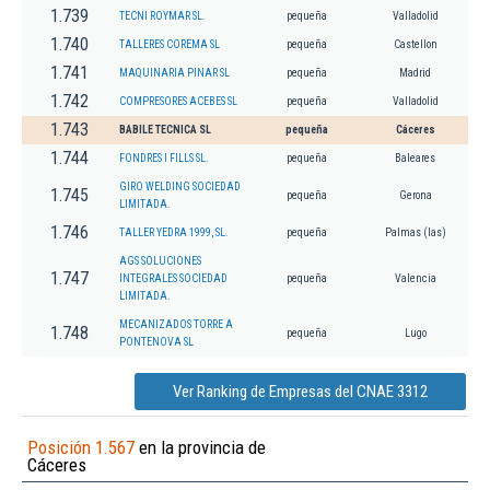
1.739
TECNI ROYMAR SL.
pequeña
Valladolid
1.740
TALLERES COREMA SL
pequeña
Castellon
1.741
MAQUINARIA PINAR SL
pequeña
Madrid
1.742
COMPRESORES ACEBES SL
pequeña
Valladolid
1.743
BABILE TECNICA SL
pequeña
Cáceres
1.744
FONDRES I FILLS SL.
pequeña
Baleares
GIRO WELDING SOCIEDAD
1.745
pequeña
Gerona
LIMITADA.
1.746
TALLER YEDRA 1999, SL.
pequeña
Palmas (las)
AGS SOLUCIONES
1.747
INTEGRALES SOCIEDAD
pequeña
Valencia
LIMITADA.
MECANIZADOS TORRE A
1.748
pequeña
Lugo
PONTENOVA SL
Ver Ranking de Empresas del CNAE 3312
Posición 1.567
en la provincia de
Cáceres