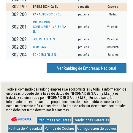
302.199
BABILE TECNICA SL
pequeña
Cáceres
302.200
RAR AUTOMOCION SL.
pequeña
Madrid
INVERSIONES
302.201
CONTINENTAL VALENCIA
pequeña
Valencia
SL
302.202
SOLER HABITAT SL
pequeña
Valencia
302.203
CITRUSA SL
pequeña
Castellon
302.204
FONDRES I FILLS SL.
pequeña
Baleares
Ver Ranking de Empresas Nacional
Todo el contenido de ranking-empresas.eleconomista.es y toda la información de
empresas procede de la base de datos de INFORMA D&B S.A.U. (S.M.E.) y es
tratada y suministrada por INFORMA D&B S.A.U. (S.M.E.). En todo caso, la
información de empresas que proporcionamos debe ser tenida en cuenta sólo
como un elemento más a considerar a la hora de adoptar decisiones comerciales
y no debe por tanto determinar las mismas.
Preguntas Frecuentes
Condiciones Generales
Política de Privacidad
Política de Cookies
Configuración de cookies