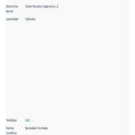
Domicilio
Calle Nicolas Copernico , 2
Social
Localidad
Caceres
Teléfono
652.....
Forma
Sociedad limitada
Jurídica