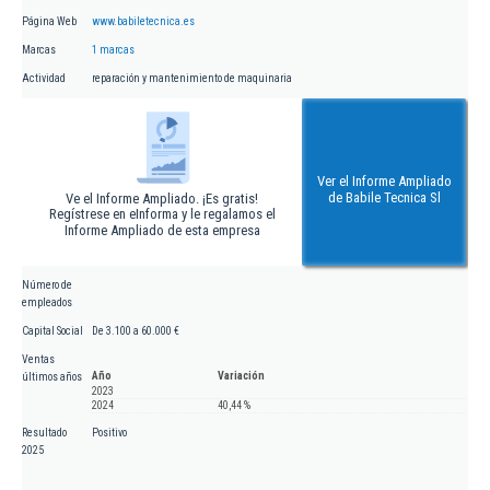
Página Web
www.babiletecnica.es
Marcas
1 marcas
Actividad
reparación y mantenimiento de maquinaria
Ver el Informe Ampliado
de Babile Tecnica Sl
Ve el Informe Ampliado. ¡Es gratis!
Regístrese en eInforma y le regalamos el
Informe Ampliado de esta empresa
Número de
empleados
Capital Social
De 3.100 a 60.000 €
Ventas
Año
Variación
últimos años
2023
2024
40,44 %
Resultado
Positivo
2025