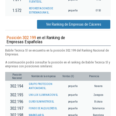
FUENTES SL.
REFORESTACIONES DE
1.572
pequeña
0150
EXTREMADURA SL.
Ver Ranking de Empresas de Cáceres
Posición 302.199
en el Ranking de
Empresas Españolas
Babile Tecnica Sl se encuentra en la posición 302.199 del Ranking Nacional de
Empresas.
A continuación podrá consultar la posición en el ranking de Babile Tecnica Sl y
empresas con posiciones similares:
Posición
Nombre de la empresa
Ventas (€)
Provincia
Nacional
GRUPO PROTECCION
302.194
pequeña
Navarra
ANTICAIDAS SL.
302.195
UNI-LUX ILUMINACION SL
pequeña
Zaragoza
302.196
GURDI SUMINISTROS SL
pequeña
Bizkaia
302.197
FONDO DE ALQUILERES SL
pequeña
Salamanca
302.198
MARKELAB SL
pequeña
Barcelona