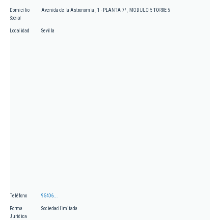
Domicilio
Avenida de la Astronomia , 1 - PLANTA 7ª , MODULO 5 TORRE 5
Social
Localidad
Sevilla
Teléfono
95406...
Forma
Sociedad limitada
Jurídica