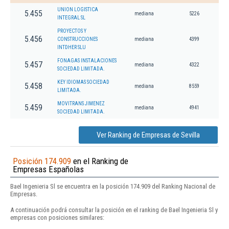
UNION LOGISTICA
5.455
mediana
5226
INTEGRAL SL
PROYECTOS Y
5.456
CONSTRUCCIONES
mediana
4399
INTDHER SLU
FONAGAS INSTALACIONES
5.457
mediana
4322
SOCIEDAD LIMITADA.
KEY IDIOMAS SOCIEDAD
5.458
mediana
8559
LIMITADA.
MOVITRANS JIMENEZ
5.459
mediana
4941
SOCIEDAD LIMITADA.
Ver Ranking de Empresas de Sevilla
Posición 174.909
en el Ranking de
Empresas Españolas
Bael Ingenieria Sl se encuentra en la posición 174.909 del Ranking Nacional de
Empresas.
A continuación podrá consultar la posición en el ranking de Bael Ingenieria Sl y
empresas con posiciones similares: