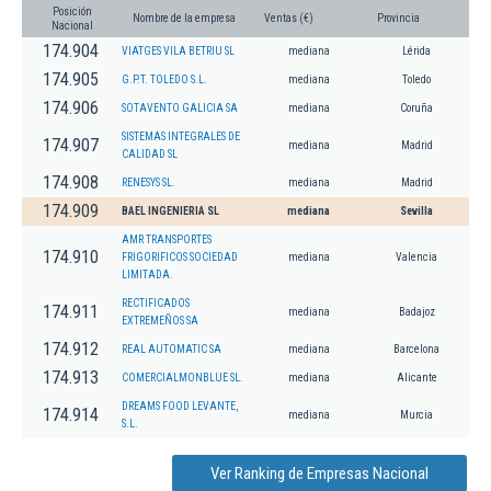
Posición
Nombre de la empresa
Ventas (€)
Provincia
Nacional
174.904
VIATGES VILA BETRIU SL
mediana
Lérida
174.905
G.P.T. TOLEDO S.L.
mediana
Toledo
174.906
SOTAVENTO GALICIA SA
mediana
Coruña
SISTEMAS INTEGRALES DE
174.907
mediana
Madrid
CALIDAD SL
174.908
RENESYS SL.
mediana
Madrid
174.909
BAEL INGENIERIA SL
mediana
Sevilla
AMR TRANSPORTES
174.910
FRIGORIFICOS SOCIEDAD
mediana
Valencia
LIMITADA.
RECTIFICADOS
174.911
mediana
Badajoz
EXTREMEÑOS SA
174.912
REAL AUTOMATIC SA
mediana
Barcelona
174.913
COMERCIALMONBLUE SL.
mediana
Alicante
DREAMS FOOD LEVANTE,
174.914
mediana
Murcia
S.L.
Ver Ranking de Empresas Nacional