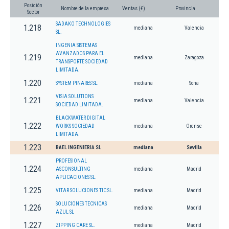
Posición
Nombre de la empresa
Ventas (€)
Provincia
Sector
SADAKO TECHNOLOGIES
1.218
mediana
Valencia
SL.
INGENIA SISTEMAS
AVANZADOS PARA EL
1.219
mediana
Zaragoza
TRANSPORTE SOCIEDAD
LIMITADA.
1.220
SYSTEM PINARES SL.
mediana
Soria
VISIA SOLUTIONS
1.221
mediana
Valencia
SOCIEDAD LIMITADA.
BLACKWATER DIGITAL
1.222
WORKS SOCIEDAD
mediana
Orense
LIMITADA.
1.223
BAEL INGENIERIA SL
mediana
Sevilla
PROFESIONAL
1.224
ASCONSULTING
mediana
Madrid
APLICACIONES SL.
1.225
VITAR SOLUCIONES TIC SL.
mediana
Madrid
SOLUCIONES TECNICAS
1.226
mediana
Madrid
AZUL SL
1.227
ZIPPING CARE SL.
mediana
Madrid