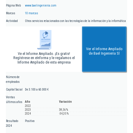
Página Web
www.baelingenieria.com
Marcas
10 marcas
Actividad
Otros servicios relacionados con las tecnologías de la información y la informática
Ver el Informe Ampliado
de Bael Ingenieria Sl
Ve el Informe Ampliado. ¡Es gratis!
Regístrese en eInforma y le regalamos el
Informe Ampliado de esta empresa
Número de
empleados
Capital Social
De 3.100 a 60.000 €
Ventas
Año
Variación
últimos años
2022
2023
38,56 %
2024
-34,35 %
Resultado
Positivo
2024