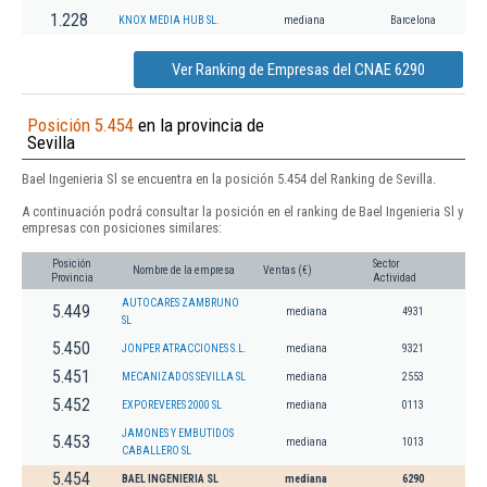
1.228
KNOX MEDIA HUB SL.
mediana
Barcelona
Ver Ranking de Empresas del CNAE 6290
Posición 5.454
en la provincia de
Sevilla
Bael Ingenieria Sl se encuentra en la posición 5.454 del Ranking de Sevilla.
A continuación podrá consultar la posición en el ranking de Bael Ingenieria Sl y
empresas con posiciones similares:
Posición
Sector
Nombre de la empresa
Ventas (€)
Provincia
Actividad
AUTOCARES ZAMBRUNO
5.449
mediana
4931
SL
5.450
JONPER ATRACCIONES S.L.
mediana
9321
5.451
MECANIZADOS SEVILLA SL
mediana
2553
5.452
EXPOREVERES 2000 SL
mediana
0113
JAMONES Y EMBUTIDOS
5.453
mediana
1013
CABALLERO SL
5.454
BAEL INGENIERIA SL
mediana
6290