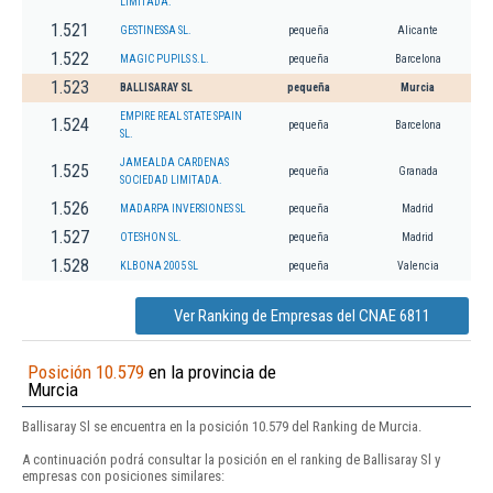
LIMITADA.
1.521
GESTINESSA SL.
pequeña
Alicante
1.522
MAGIC PUPILS S.L.
pequeña
Barcelona
1.523
BALLISARAY SL
pequeña
Murcia
EMPIRE REAL STATE SPAIN
1.524
pequeña
Barcelona
SL.
JAMEALDA CARDENAS
1.525
pequeña
Granada
SOCIEDAD LIMITADA.
1.526
MADARPA INVERSIONES SL
pequeña
Madrid
1.527
OTESHON SL.
pequeña
Madrid
1.528
KLBONA 2005 SL
pequeña
Valencia
Ver Ranking de Empresas del CNAE 6811
Posición 10.579
en la provincia de
Murcia
Ballisaray Sl se encuentra en la posición 10.579 del Ranking de Murcia.
A continuación podrá consultar la posición en el ranking de Ballisaray Sl y
empresas con posiciones similares: