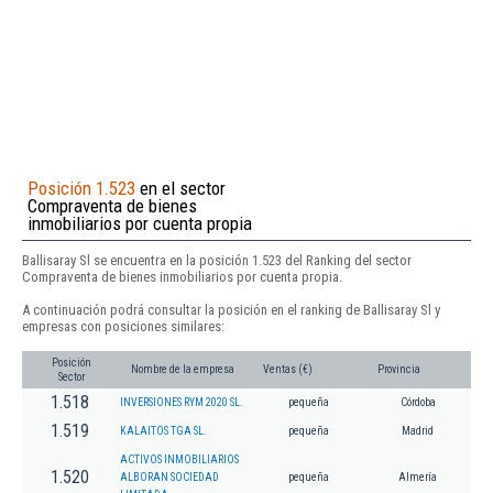
Posición 1.523
en el sector
Compraventa de bienes
inmobiliarios por cuenta propia
Ballisaray Sl se encuentra en la posición 1.523 del Ranking del sector
Compraventa de bienes inmobiliarios por cuenta propia.
A continuación podrá consultar la posición en el ranking de Ballisaray Sl y
empresas con posiciones similares:
Posición
Nombre de la empresa
Ventas (€)
Provincia
Sector
1.518
INVERSIONES RYM 2020 SL.
pequeña
Córdoba
1.519
KALAITOS TGA SL.
pequeña
Madrid
ACTIVOS INMOBILIARIOS
1.520
ALBORAN SOCIEDAD
pequeña
Almería