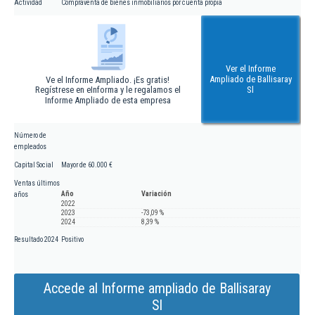
Actividad
Compraventa de bienes inmobiliarios por cuenta propia
Ver el Informe
Ampliado de Ballisaray
Ve el Informe Ampliado. ¡Es gratis!
Regístrese en eInforma y le regalamos el
Sl
Informe Ampliado de esta empresa
Número de
empleados
Capital Social
Mayor de 60.000 €
Ventas últimos
Año
Variación
años
2022
2023
-73,09 %
2024
8,39 %
Resultado 2024
Positivo
Accede al Informe ampliado de Ballisaray
Sl