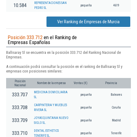
REPRESENTACIONES SAN
10.584
pequeña
4619
PEDRO SL
Ver Ranking de Empresas de Murcia
Posición 333.712
en el Ranking de
Empresas Españolas
Ballisaray Sl se encuentra en la posición 333.712 del Ranking Nacional de
Empresas.
A continuación podrá consultar la posición en el ranking de Ballisaray Sl y
empresas con posiciones similares:
Posición
Nombre de la empresa
Ventas (€)
Provincia
Nacional
MEDICINA DOMICILIARIA
333.707
pequeña
Baleares
SL
CARPINTERIA Y MUEBLES
333.708
pequeña
Coruña
RIVERA SL
JOYAS QUINTANA NUEVO
333.709
pequeña
Madrid
SIGLO SL.
DENTAL ESTHETICS
333.710
pequeña
Tenerife
TENERIFE SL.