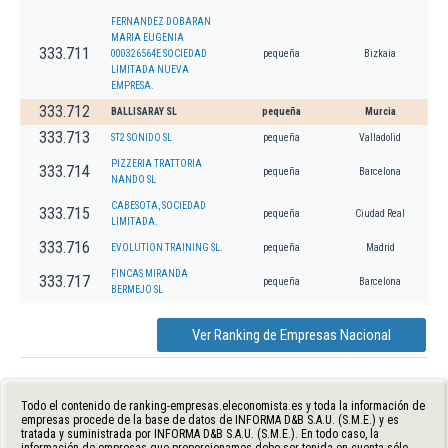
FERNANDEZ DOBARAN
MARIA EUGENIA
333.711
000326564E SOCIEDAD
pequeña
Bizkaia
LIMITADA NUEVA
EMPRESA.
333.712
BALLISARAY SL
pequeña
Murcia
333.713
ST2 SONIDO SL
pequeña
Valladolid
PIZZERIA TRATTORIA
333.714
pequeña
Barcelona
NANDO SL
CABESOTA, SOCIEDAD
333.715
pequeña
Ciudad Real
LIMITADA.
333.716
EVOLUTION TRAINING SL.
pequeña
Madrid
FINCAS MIRANDA
333.717
pequeña
Barcelona
BERMEJO SL
Ver Ranking de Empresas Nacional
Todo el contenido de ranking-empresas.eleconomista.es y toda la información de
empresas procede de la base de datos de INFORMA D&B S.A.U. (S.M.E.) y es
tratada y suministrada por INFORMA D&B S.A.U. (S.M.E.). En todo caso, la
información de empresas que proporcionamos debe ser tenida en cuenta sólo