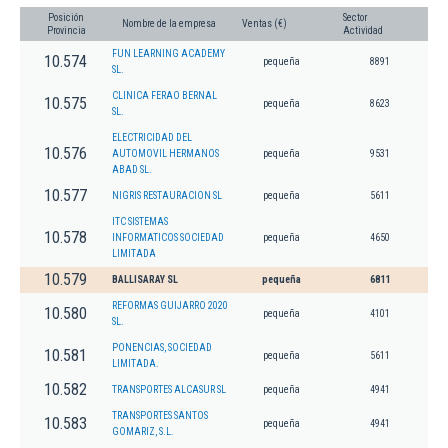
Posición
Sector
Nombre de la empresa
Ventas (€)
Provincia
Actividad
FUN LEARNING ACADEMY
10.574
pequeña
8891
SL.
CLINICA FERAO BERNAL
10.575
pequeña
8623
SL.
ELECTRICIDAD DEL
10.576
AUTOMOVIL HERMANOS
pequeña
9531
ABAD SL.
10.577
NIGRIS RESTAURACION SL
pequeña
5611
ITC SISTEMAS
10.578
INFORMATICOS SOCIEDAD
pequeña
4650
LIMITADA
10.579
BALLISARAY SL
pequeña
6811
REFORMAS GUIJARRO 2020
10.580
pequeña
4101
SL.
PONENCIAS, SOCIEDAD
10.581
pequeña
5611
LIMITADA.
10.582
TRANSPORTES ALCASUR SL
pequeña
4941
TRANSPORTES SANTOS
10.583
pequeña
4941
GOMARIZ, S.L.