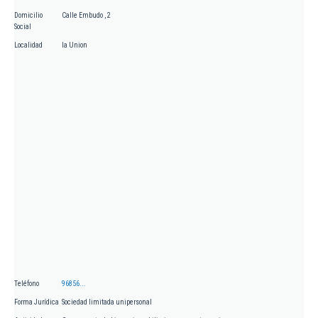
Domicilio
Calle Embudo , 2
Social
Localidad
la Union
Teléfono
96856...
Forma Jurídica
Sociedad limitada unipersonal