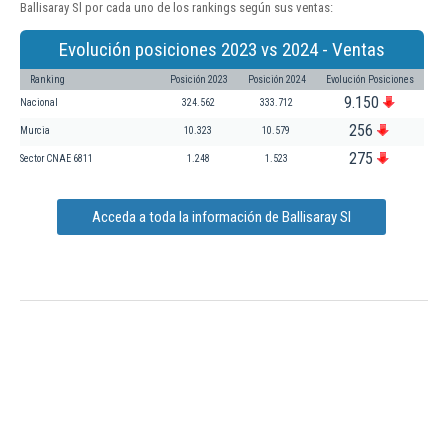
Ballisaray Sl por cada uno de los rankings según sus ventas:
Evolución posiciones 2023 vs 2024 - Ventas
Ranking
Posición 2023
Posición 2024
Evolución Posiciones
9.150
Nacional
324.562
333.712
256
Murcia
10.323
10.579
275
Sector CNAE 6811
1.248
1.523
Acceda a toda la información de Ballisaray Sl