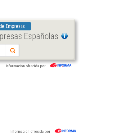
 de Empresas
mpresas Españolas
Información ofrecida por
Información ofrecida por