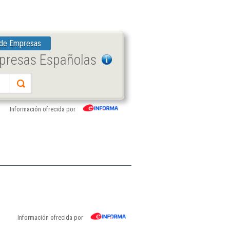
 de Empresas
mpresas Españolas
Información ofrecida por
Información ofrecida por