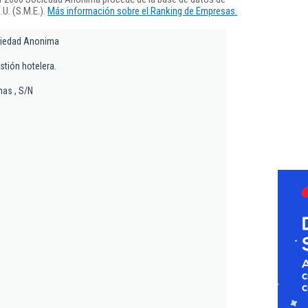
U. (S.M.E.).
Más información sobre el Ranking de Empresas.
iedad Anonima
stión hotelera.
nas , S/N