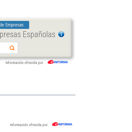
 de Empresas
mpresas Españolas
Información ofrecida por
Información ofrecida por