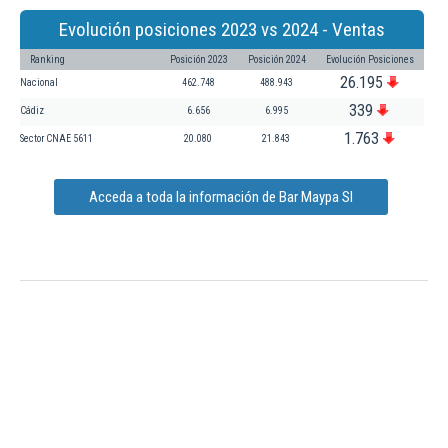
Evolución posiciones 2023 vs 2024 - Ventas
Ranking
Posición 2023
Posición 2024
Evolución Posiciones
26.195
Nacional
462.748
488.943
339
Cádiz
6.656
6.995
1.763
Sector CNAE 5611
20.080
21.843
Acceda a toda la información de Bar Maypa Sl