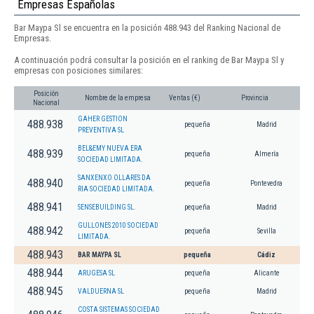
Empresas Españolas
Bar Maypa Sl se encuentra en la posición 488.943 del Ranking Nacional de
Empresas.
A continuación podrá consultar la posición en el ranking de Bar Maypa Sl y
empresas con posiciones similares:
Posición
Nombre de la empresa
Ventas (€)
Provincia
Nacional
GAHER GESTION
488.938
pequeña
Madrid
PREVENTIVA SL
BEL&EMY NUEVA ERA
488.939
pequeña
Almería
SOCIEDAD LIMITADA.
SANXENXO OLLARES DA
488.940
pequeña
Pontevedra
RIA SOCIEDAD LIMITADA.
488.941
SENSEBUILDING SL.
pequeña
Madrid
GULLONES 2010 SOCIEDAD
488.942
pequeña
Sevilla
LIMITADA.
488.943
BAR MAYPA SL
pequeña
Cádiz
488.944
ARUGESA SL
pequeña
Alicante
488.945
VALDUERNA SL
pequeña
Madrid
COSTA SISTEMAS SOCIEDAD