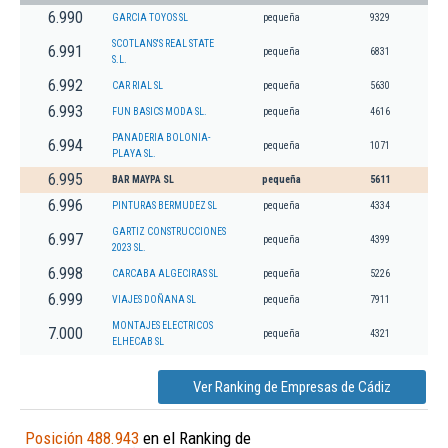
6.990
GARCIA TOYOS SL
pequeña
9329
SCOTLANS'S REAL STATE
6.991
pequeña
6831
S.L.
6.992
CAR RIAL SL
pequeña
5630
6.993
FUN BASICS MODA SL.
pequeña
4616
PANADERIA BOLONIA-
6.994
pequeña
1071
PLAYA SL.
6.995
BAR MAYPA SL
pequeña
5611
6.996
PINTURAS BERMUDEZ SL
pequeña
4334
GARTIZ CONSTRUCCIONES
6.997
pequeña
4399
2023 SL.
6.998
CARCABA ALGECIRAS SL
pequeña
5226
6.999
VIAJES DOÑANA SL
pequeña
7911
MONTAJES ELECTRICOS
7.000
pequeña
4321
ELHECAB SL
Ver Ranking de Empresas de Cádiz
Posición 488.943
en el Ranking de