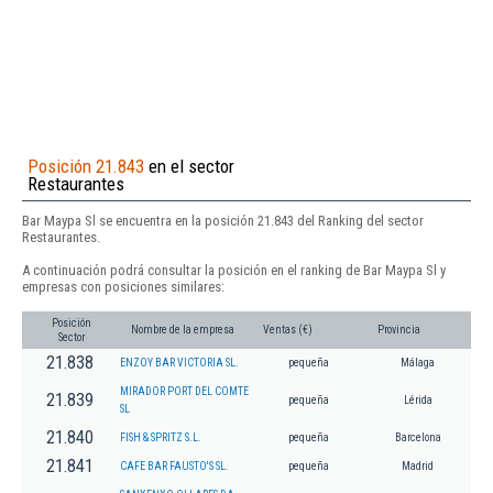
Posición 21.843
en el sector
Restaurantes
Bar Maypa Sl se encuentra en la posición 21.843 del Ranking del sector
Restaurantes.
A continuación podrá consultar la posición en el ranking de Bar Maypa Sl y
empresas con posiciones similares:
Posición
Nombre de la empresa
Ventas (€)
Provincia
Sector
21.838
ENZOY BAR VICTORIA SL.
pequeña
Málaga
MIRADOR PORT DEL COMTE
21.839
pequeña
Lérida
SL
21.840
FISH & SPRITZ S.L.
pequeña
Barcelona
21.841
CAFE BAR FAUSTO'S SL.
pequeña
Madrid