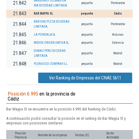
SANXENXO OLLARES DA
21.842
pequeña
Pontevedra
RIA SOCIEDAD LIMITADA.
21.843
BAR MAYPA SL
pequeña
Cádiz
BAR ONE PIZZA SOCIEDAD
21.844
pequeña
Pontevedra
LIMITADA.
21.845
LA PONDALA SL
pequeña
Asturias
21.846
MESON ORIGEN XATIVA SL.
pequeña
Valencia
SUMAC PERU SOCIEDAD
21.847
pequeña
Madrid
LIMITADA.
21.848
PLENIOCIO COMPANI S.L.
pequeña
Madrid
Ver Ranking de Empresas del CNAE 5611
Posición 6.995
en la provincia de
Cádiz
Bar Maypa Sl se encuentra en la posición 6.995 del Ranking de Cádiz.
A continuación podrá consultar la posición en el ranking de Bar Maypa Sl y
empresas con posiciones similares:
Posición
Sector
Nombre de la empresa
Ventas (€)
Provincia
Actividad