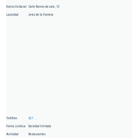
Domicilio Social
Calle Ramon de cala , 13
Localidad
Jerez de la Frontera
Teléfono
627.....
Forma Jurídica
Sociedad limitada
Actividad
Restaurantes