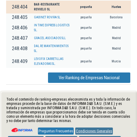
BAR-RESTAURANTE
248.404
pequeña
Huelva
REVUELO SL
248.405
GABINET ROVIRA SL
pequeña
Barcelona
IN TIME EXPRESS LOGISTICS
248.406
pequeña
Madrid
SL.
248.407
GRACEL ASOCIADOS SLL
pequeña
Madrid
DAL RE MANTENIMIENTOS
248.408
pequeña
Madrid
SL.
LEVOFIX CARRETILLAS
248.409
pequeña
Murcia
ELEVADORAS SL.
Ver Ranking de Empresas Nacional
Todo el contenido de ranking-empresas.eleconomista.es y toda la información de
empresas procede de la base de datos de INFORMA D&B S.A.U. (S.M.E.) y es
tratada y suministrada por INFORMA D&B S.A.U. (S.M.E.). En todo caso, la
información de empresas que proporcionamos debe ser tenida en cuenta sólo
como un elemento más a considerar a la hora de adoptar decisiones comerciales
y no debe por tanto determinar las mismas.
Preguntas Frecuentes
Condiciones Generales