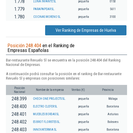
1.778
LUNA INFANTE SL
pequeña
0150
1.779
PARAPAPEAR SL.
pequeña
5611
1.780
COCINAS MORENO SL
pequeña
3100
Ver Ranking de Empresas de Huelva
Posición 248.404
en el Ranking de
Empresas Españolas
Bar-restaurante Revuelo Sl se encuentra en la posición 248.404 del Ranking
Nacional de Empresas.
A continuación podrá consultar la posición en el ranking de Bar-restaurante
Revuelo Sl y empresas con posiciones similares:
Posición
Nombre de la empresa
Ventas (€)
Provincia
Nacional
248.399
CHECH ONE PROJECTS SL.
pequeña
Málaga
248.400
ELECTRO CLEFER SL
pequeña
Barcelona
248.401
MUEBLES BORDAS SL
pequeña
Asturias
248.402
ES BROT FLORISTES SL.
pequeña
Baleares
248.403
INNOVATERMIA SL
pequeña
Barcelona