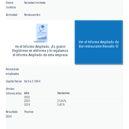
Forma
Sociedad limitada
Jurídica
Actividad
Restaurantes
Ver el Informe Ampliado de
Bar-restaurante Revuelo Sl
Ve el Informe Ampliado. ¡Es gratis!
Regístrese en eInforma y le regalamos
el Informe Ampliado de esta empresa
Número de
empleados
Capital Social
De 0 a 3.100 €
Ventas
Año
Variación
últimos años
2022
2023
21,06 %
2024
3,42 %
Resultado
Positivo
2024