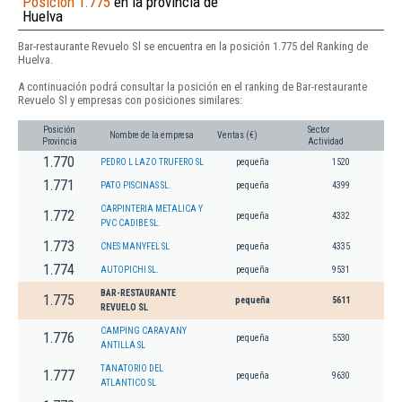
Posición 1.775
en la provincia de
Huelva
Bar-restaurante Revuelo Sl se encuentra en la posición 1.775 del Ranking de
Huelva.
A continuación podrá consultar la posición en el ranking de Bar-restaurante
Revuelo Sl y empresas con posiciones similares:
Posición
Sector
Nombre de la empresa
Ventas (€)
Provincia
Actividad
1.770
PEDRO L LAZO TRUFERO SL
pequeña
1520
1.771
PATO PISCINAS SL.
pequeña
4399
CARPINTERIA METALICA Y
1.772
pequeña
4332
PVC CADIBE SL.
1.773
CNES MANYFEL SL
pequeña
4335
1.774
AUTOPICHI SL.
pequeña
9531
BAR-RESTAURANTE
1.775
pequeña
5611
REVUELO SL
CAMPING CARAVANY
1.776
pequeña
5530
ANTILLA SL
TANATORIO DEL
1.777
pequeña
9630
ATLANTICO SL