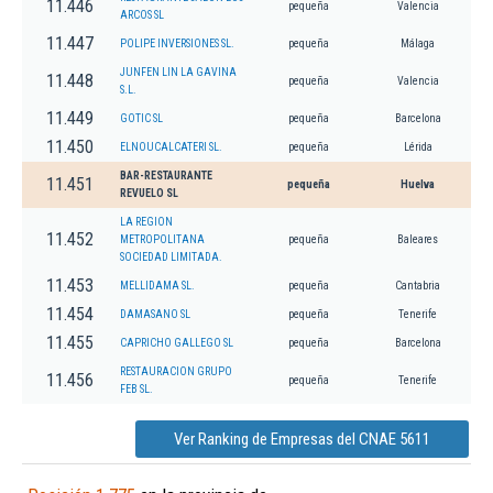
11.446
pequeña
Valencia
ARCOS SL
11.447
POLIPE INVERSIONES SL.
pequeña
Málaga
JUNFEN LIN LA GAVINA
11.448
pequeña
Valencia
S.L.
11.449
GOTIC SL
pequeña
Barcelona
11.450
ELNOUCALCATERI SL.
pequeña
Lérida
BAR-RESTAURANTE
11.451
pequeña
Huelva
REVUELO SL
LA REGION
11.452
METROPOLITANA
pequeña
Baleares
SOCIEDAD LIMITADA.
11.453
MELLIDAMA SL.
pequeña
Cantabria
11.454
DAMASANO SL
pequeña
Tenerife
11.455
CAPRICHO GALLEGO SL
pequeña
Barcelona
RESTAURACION GRUPO
11.456
pequeña
Tenerife
FEB SL.
Ver Ranking de Empresas del CNAE 5611