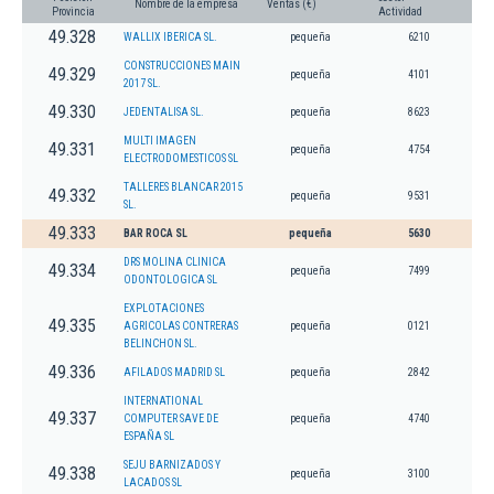
Nombre de la empresa
Ventas (€)
Provincia
Actividad
49.328
WALLIX IBERICA SL.
pequeña
6210
CONSTRUCCIONES MAIN
49.329
pequeña
4101
2017 SL.
49.330
JEDENTALISA SL.
pequeña
8623
MULTI IMAGEN
49.331
pequeña
4754
ELECTRODOMESTICOS SL
TALLERES BLANCAR 2015
49.332
pequeña
9531
SL.
49.333
BAR ROCA SL
pequeña
5630
DRS MOLINA CLINICA
49.334
pequeña
7499
ODONTOLOGICA SL
EXPLOTACIONES
49.335
AGRICOLAS CONTRERAS
pequeña
0121
BELINCHON SL.
49.336
AFILADOS MADRID SL
pequeña
2842
INTERNATIONAL
49.337
COMPUTER SAVE DE
pequeña
4740
ESPAÑA SL
SEJU BARNIZADOS Y
49.338
pequeña
3100
LACADOS SL