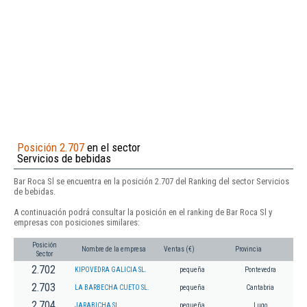
Posición 2.707
en el sector
Servicios de bebidas
Bar Roca Sl se encuentra en la posición 2.707 del Ranking del sector Servicios
de bebidas.
A continuación podrá consultar la posición en el ranking de Bar Roca Sl y
empresas con posiciones similares:
Posición
Nombre de la empresa
Ventas (€)
Provincia
Sector
2.702
KIPOVEDRA GALICIA SL.
pequeña
Pontevedra
2.703
LA BARBECHA CUETO SL.
pequeña
Cantabria
2.704
JARABICHA SL.
pequeña
Lugo