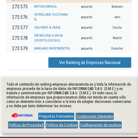
273.575
MYTHAI SPAIN SL.
pequeña
Baleares
INTERCLIMA TUCCITANA
273.576
pequeña
Jaén
SL
273.577
GALI-RENT A CAR SL.
pequeña
Coruña
DRS MOLINA CLINICA
273.578
pequeña
Madrid
ODONTOLOGICA SL
273.579
MARLAND INVESTMENTS SL
pequeña
Castellon
Ver Ranking de Empresas Nacional
Todo el contenido de ranking-empresas.eleconomista.es y toda la información de
empresas procede de la base de datos de INFORMA D&B S.A.U. (S.M.E.) y es
tratada y suministrada por INFORMA D&B S.A.U. (S.M.E.). En todo caso, la
información de empresas que proporcionamos debe ser tenida en cuenta sólo
como un elemento más a considerar a la hora de adoptar decisiones comerciales
y no debe por tanto determinar las mismas.
Preguntas Frecuentes
Condiciones Generales
Política de Privacidad
Política de Cookies
Configuración de cookies