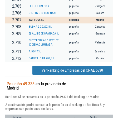
2.705
EL BUEN TRAGO SL
pequeña
Zaragoza
2.706
OBJETIVO 20 LUCENA SL.
pequeña
Córdoba
2.707
BAR ROCA SL
pequeña
Madrid
2.708
BUDHA ZGZ 2003 SL
pequeña
Zaragoza
2.709
EL ALJIBE DE GRANADA SL
pequeña
Granada
BUTTERCUP AND WESTLEY
2.710
pequeña
Valencia
SOCIEDAD LIMITADA.
2.711
AIDONT SL
pequeña
Barcelona
2.712
CAMPELLO BARRO, S.L.
pequeña
Coruña
Ver Ranking de Empresas del CNAE 5630
Posición 49.333
en la provincia de
Madrid
Bar Roca Sl se encuentra en la posición 49.333 del Ranking de Madrid.
A continuación podrá consultar la posición en el ranking de Bar Roca Sl y
empresas con posiciones similares:
Posición
Sector