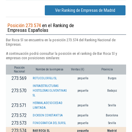
Ver Ranking de Empresas de Madrid
Posición 273.574
en el Ranking de
Empresas Españolas
Bar Roca Sl se encuentra en la posición 273.574 del Ranking Nacional de
Empresas.
A continuación podrá consultar la posición en el ranking de Bar Roca Sl y
empresas con posiciones similares:
Posición
Nombre de la empresa
Ventas (€)
Provincia
Nacional
273.569
ROTUCOLOR RJJ SL
pequeña
Burgos
INFRAESTRUCTURAS
273.570
HOSTELERAS OLIVENTINAS
pequeña
Badajoz
SL
HERMALADE SOCIEDAD
273.571
pequeña
Sevilla
LIMITADA.
273.572
DICKSON CONSTANT SA
pequeña
Barcelona
273.573
FONOGRAFICA DEL SUR SL
pequeña
Sevilla
273.574
BAR ROCA SL
pequeña
Madrid