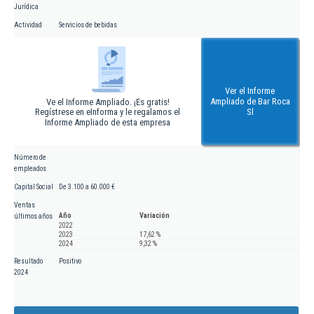
Jurídica
Actividad
Servicios de bebidas
Ver el Informe
Ampliado de Bar Roca
Ve el Informe Ampliado. ¡Es gratis!
Regístrese en eInforma y le regalamos el
Sl
Informe Ampliado de esta empresa
Número de
empleados
Capital Social
De 3.100 a 60.000 €
Ventas
Año
Variación
últimos años
2022
2023
17,62 %
2024
9,32 %
Resultado
Positivo
2024