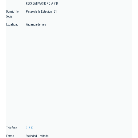
RECREATIVAS RIPO A Y B
Domicilio
Paseo de la Estacion , 31
Social
Localidad
Arganda del rey
Teléfono
91870...
Forma
Sociedad limitada