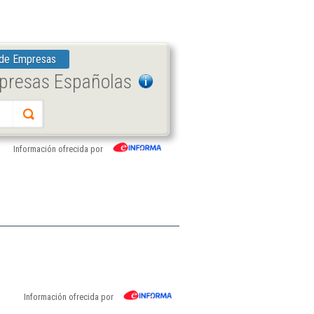
 de Empresas
mpresas Españolas
Información ofrecida por
Información ofrecida por