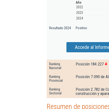
Año
2022
2023
2024
Resultado 2024
Positivo
Accede al Informe
Posición 184.227
Ranking
Nacional
Posición 7.090 de Al
Ranking
Provincial
Posición 2.782 de C
Ranking
construcción y apara
Sectorial
Resumen de posiciones 