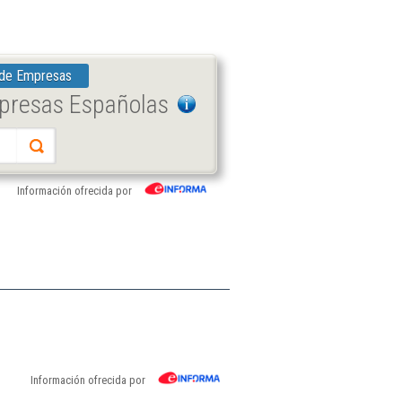
 de Empresas
mpresas Españolas
Información ofrecida por
Información ofrecida por