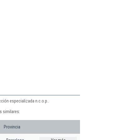
n
ción especializada n.c.o.p..
s similares:
Provincia