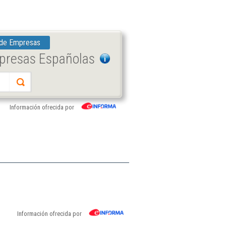
 de Empresas
mpresas Españolas
Información ofrecida por
Información ofrecida por