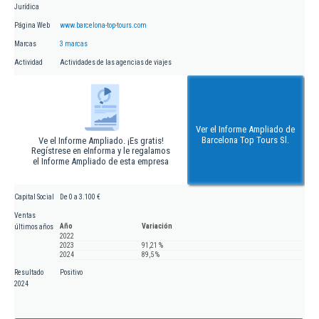
Jurídica
Página Web
www.barcelona-top-tours.com
Marcas
3 marcas
Actividad
Actividades de las agencias de viajes
Ver el Informe Ampliado de
Barcelona Top Tours Sl.
Ve el Informe Ampliado. ¡Es gratis!
Regístrese en eInforma y le regalamos
el Informe Ampliado de esta empresa
Capital Social
De 0 a 3.100 €
Ventas
Año
Variación
últimos años
2022
2023
91,21 %
2024
89,5 %
Resultado
Positivo
2024