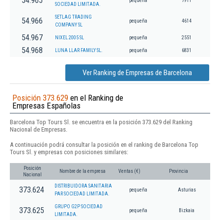
54.965
pequeña
7911
SOCIEDAD LIMITADA.
SETLAG TRADING
54.966
pequeña
4614
COMPANY SL
54.967
NIXEL 2005 SL
pequeña
2551
54.968
LUNA LLAR FAMILY SL.
pequeña
6831
Ver Ranking de Empresas de Barcelona
Posición 373.629
en el Ranking de
Empresas Españolas
Barcelona Top Tours Sl. se encuentra en la posición 373.629 del Ranking
Nacional de Empresas.
A continuación podrá consultar la posición en el ranking de Barcelona Top
Tours Sl. y empresas con posiciones similares:
Posición
Nombre de la empresa
Ventas (€)
Provincia
Nacional
DISTRIBUIDORA SANITARIA
373.624
pequeña
Asturias
PAR SOCIEDAD LIMITADA.
GRUPO G2P SOCIEDAD
373.625
pequeña
Bizkaia
LIMITADA.