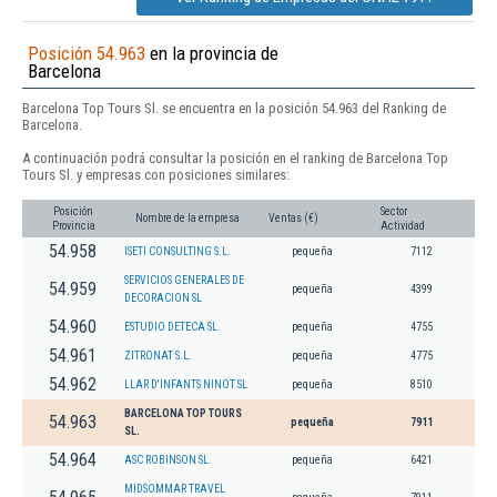
Posición 54.963
en la provincia de
Barcelona
Barcelona Top Tours Sl. se encuentra en la posición 54.963 del Ranking de
Barcelona.
A continuación podrá consultar la posición en el ranking de Barcelona Top
Tours Sl. y empresas con posiciones similares:
Posición
Sector
Nombre de la empresa
Ventas (€)
Provincia
Actividad
54.958
ISETI CONSULTING S.L.
pequeña
7112
SERVICIOS GENERALES DE
54.959
pequeña
4399
DECORACION SL
54.960
ESTUDIO DETECA SL.
pequeña
4755
54.961
ZITRONAT S.L.
pequeña
4775
54.962
LLAR D'INFANTS NINOT SL
pequeña
8510
BARCELONA TOP TOURS
54.963
pequeña
7911
SL.
54.964
ASC ROBINSON SL.
pequeña
6421
MIDSOMMAR TRAVEL