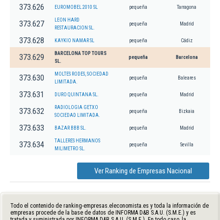
373.626
EUROMOBEL 2010 SL
pequeña
Tarragona
LEON HARD
373.627
pequeña
Madrid
RESTAURACION SL.
373.628
KAYKIO NAMAR SL
pequeña
Cádiz
BARCELONA TOP TOURS
373.629
pequeña
Barcelona
SL.
MOLTES RODES, SOCIEDAD
373.630
pequeña
Baleares
LIMITADA.
373.631
DURO QUINTANA SL.
pequeña
Madrid
RADIOLOGIA GETXO
373.632
pequeña
Bizkaia
SOCIEDAD LIMITADA.
373.633
BAZAR BBB SL.
pequeña
Madrid
TALLERES HERMANOS
373.634
pequeña
Sevilla
MILIMETRO SL.
Ver Ranking de Empresas Nacional
Todo el contenido de ranking-empresas.eleconomista.es y toda la información de
empresas procede de la base de datos de INFORMA D&B S.A.U. (S.M.E.) y es
tratada y suministrada por INFORMA D&B S.A.U. (S.M.E.). En todo caso, la