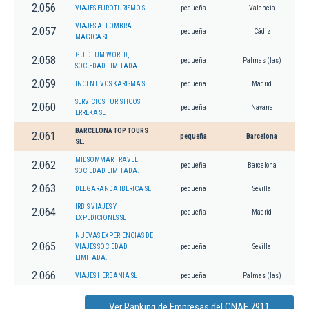
2.056
VIAJES EUROTURISMO S.L.
pequeña
Valencia
VIAJES ALFOMBRA
2.057
pequeña
Cádiz
MAGICA SL.
GUIDEUM WORLD,
2.058
pequeña
Palmas (las)
SOCIEDAD LIMITADA.
2.059
INCENTIVOS KARISMA SL
pequeña
Madrid
SERVICIOS TURISTICOS
2.060
pequeña
Navarra
ERREKA SL
BARCELONA TOP TOURS
2.061
pequeña
Barcelona
SL.
MIDSOMMAR TRAVEL
2.062
pequeña
Barcelona
SOCIEDAD LIMITADA.
2.063
DELGARANDA IBERICA SL
pequeña
Sevilla
IRBIS VIAJES Y
2.064
pequeña
Madrid
EXPEDICIONES SL
NUEVAS EXPERIENCIAS DE
2.065
VIAJES SOCIEDAD
pequeña
Sevilla
LIMITADA.
2.066
VIAJES HERBANIA SL
pequeña
Palmas (las)
Ver Ranking de Empresas del CNAE 7911