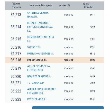
Posición
Sector
Nombre de la empresa
Ventas (€)
Provincia
Actividad
CAFETERIA GRANJA
36.213
mediana
5611
NAVAS SL.
REHABILITACION DE
36.214
EDIFICIOS CONVERTICAL
mediana
4399
S.L.
CONSTRUCAT HABITALIA
36.215
mediana
4101
S.L.
36.216
SOFTDOIT SL.
mediana
6391
36.217
PASSIVEHOUSE SITGES S.L.
mediana
6812
36.218
BARDINOMEGA SL
mediana
6820
APLICACIONES DE LA
36.219
mediana
2551
ELECTROLISIS SL
36.220
NEW WEB BRANCHE SL.
mediana
4649
36.221
TOT L'ARCA SLP
mediana
7500
ARROBA CONSTRUCCIONES
36.222
mediana
6820
E INMUEBLES SL
36.223
PGS CLEANING S.L.
mediana
2041