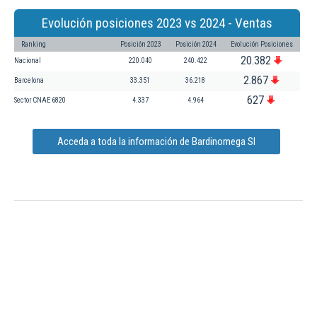
Evolución posiciones 2023 vs 2024 - Ventas
Ranking
Posición 2023
Posición 2024
Evolución Posiciones
20.382
Nacional
220.040
240.422
2.867
Barcelona
33.351
36.218
627
Sector CNAE 6820
4.337
4.964
Acceda a toda la información de Bardinomega Sl