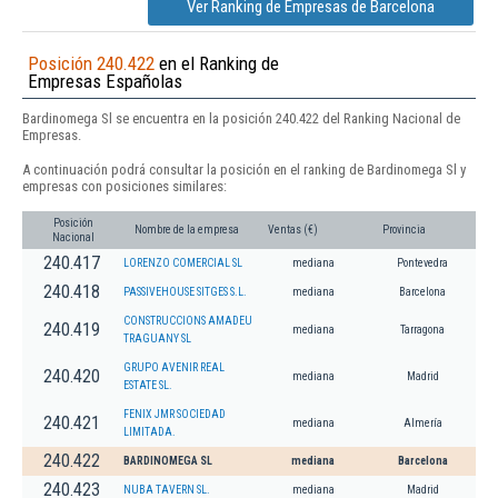
Ver Ranking de Empresas de Barcelona
Posición 240.422
en el Ranking de
Empresas Españolas
Bardinomega Sl se encuentra en la posición 240.422 del Ranking Nacional de
Empresas.
A continuación podrá consultar la posición en el ranking de Bardinomega Sl y
empresas con posiciones similares:
Posición
Nombre de la empresa
Ventas (€)
Provincia
Nacional
240.417
LORENZO COMERCIAL SL
mediana
Pontevedra
240.418
PASSIVEHOUSE SITGES S.L.
mediana
Barcelona
CONSTRUCCIONS AMADEU
240.419
mediana
Tarragona
TRAGUANY SL
GRUPO AVENIR REAL
240.420
mediana
Madrid
ESTATE SL.
FENIX JMR SOCIEDAD
240.421
mediana
Almería
LIMITADA.
240.422
BARDINOMEGA SL
mediana
Barcelona
240.423
NUBA TAVERN SL.
mediana
Madrid