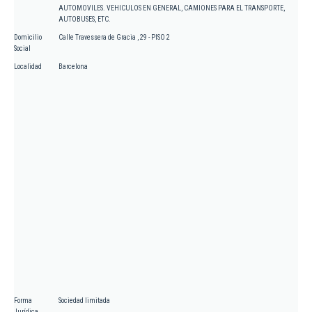
AUTOMOVILES. VEHICULOS EN GENERAL, CAMIONES PARA EL TRANSPORTE,
AUTOBUSES, ETC.
Domicilio
Calle Travessera de Gracia , 29 - PISO 2
Social
Localidad
Barcelona
Forma
Sociedad limitada
Jurídica