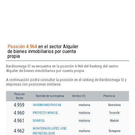
Posición 4.964
en el sector Alquiler
de bienes inmobiliarios por cuenta
propia
Bardinomega Sl se encuentra en la posición 4.964 del Ranking del sector
Alquiler de bienes inmobiliarios por cuenta propia.
A continuación podrá consultar la posición en el ranking de Bardinomega Sl y
empresas con posiciones similares:
Posición
Nombre de la empresa
Ventas (€)
Provincia
Sector
4.959
INVERSIONES PUIG SA
mediana
Barcelona
4.960
PROYECTO MING SL
mediana
Tenerife
4.961
SOINFI SL
mediana
Madrid
MONTESINOS LOPEZ JOSE
4.962
mediana
Tarragona
000742553L SLNE