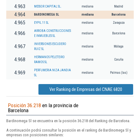
4.963
MESSOR CAPITAL SL.
mediana
Madrid
4.964
BARDINOMEGA SL
mediana
Barcelona
4.965
EYPIL 11 SL
mediana
Zaragoza
ARROBA CONSTRUCCIONES
4.966
mediana
Barcelona
E INMUEBLES SL
INVERSIONES ESCUDERO
4.967
mediana
Málaga
RUIZ SL
HERMANOS PELETEIRO
4.968
mediana
Coruña
RAMOS SL
PERFUMERIA NIZA JANDIA
4.969
mediana
Palmas (las)
SL
Ver Ranking de Empresas del CNAE 6820
Posición 36.218
en la provincia de
Barcelona
Bardinomega Sl se encuentra en la posición 36.218 del Ranking de Barcelona.
A continuación podrá consultar la posición en el ranking de Bardinomega Sl y
empresas con posiciones similares: