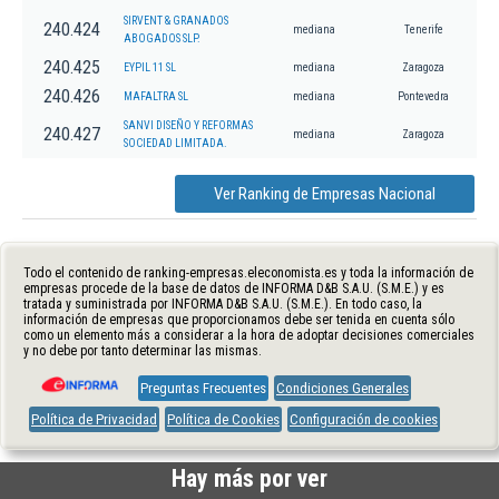
SIRVENT & GRANADOS
240.424
mediana
Tenerife
ABOGADOS SLP.
240.425
EYPIL 11 SL
mediana
Zaragoza
240.426
MAFALTRA SL
mediana
Pontevedra
SANVI DISEÑO Y REFORMAS
240.427
mediana
Zaragoza
SOCIEDAD LIMITADA.
Ver Ranking de Empresas Nacional
Todo el contenido de ranking-empresas.eleconomista.es y toda la información de
empresas procede de la base de datos de INFORMA D&B S.A.U. (S.M.E.) y es
tratada y suministrada por INFORMA D&B S.A.U. (S.M.E.). En todo caso, la
información de empresas que proporcionamos debe ser tenida en cuenta sólo
como un elemento más a considerar a la hora de adoptar decisiones comerciales
y no debe por tanto determinar las mismas.
Preguntas Frecuentes
Condiciones Generales
Política de Privacidad
Política de Cookies
Configuración de cookies
Hay más por ver