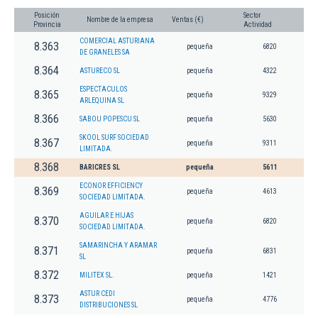
Posición
Sector
Nombre de la empresa
Ventas (€)
Provincia
Actividad
COMERCIAL ASTURIANA
8.363
pequeña
6820
DE GRANELES SA
8.364
ASTURECO SL
pequeña
4322
ESPECTACULOS
8.365
pequeña
9329
ARLEQUINA SL
8.366
SABOU POPESCU SL
pequeña
5630
SKOOL SURF SOCIEDAD
8.367
pequeña
9311
LIMITADA.
8.368
BARICRES SL
pequeña
5611
ECONOR EFFICIENCY
8.369
pequeña
4613
SOCIEDAD LIMITADA.
AGUILAR E HIJAS
8.370
pequeña
6820
SOCIEDAD LIMITADA.
SAMARINCHA Y ARAMAR
8.371
pequeña
6831
SL
8.372
MILITEX SL.
pequeña
1421
ASTUR CEDI
8.373
pequeña
4776
DISTRIBUCIONES SL