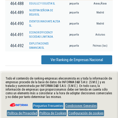
464.488
EGUILUZ Y OGUETA SL
pequeña
Arava,Álava
NUESTRA SEÑORA DE
464.489
pequeña
Madrid
BELVIS SL
EVENTOS INNOVATE ALTEA
464.490
pequeña
Madrid
SL.
ECONOR EFFICIENCY
464.491
pequeña
Asturias
SOCIEDAD LIMITADA.
EXPLOTACIONES
464.492
pequeña
Palmas (las)
SIMANCAS SL
Ver Ranking de Empresas Nacional
Todo el contenido de ranking-empresas.eleconomista.es y toda la información de
empresas procede de la base de datos de INFORMA D&B S.A.U. (S.M.E.) y es
tratada y suministrada por INFORMA D&B S.A.U. (S.M.E.). En todo caso, la
información de empresas que proporcionamos debe ser tenida en cuenta sólo
como un elemento más a considerar a la hora de adoptar decisiones comerciales
y no debe por tanto determinar las mismas.
Preguntas Frecuentes
Condiciones Generales
Política de Privacidad
Política de Cookies
Configuración de cookies