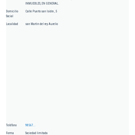
INMUEBLES, EN GENERAL.
Domicilio
Calle Puerto san Isidro , 5
Social
Localidad
san Martin del rey Aurelio
Teléfono
98567...
Forma
Sociedad limitada