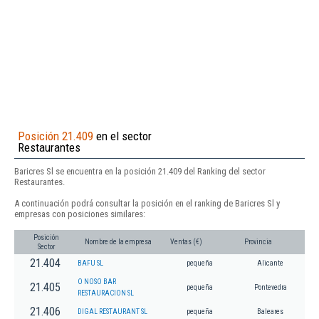
Posición 21.409
en el sector
Restaurantes
Baricres Sl se encuentra en la posición 21.409 del Ranking del sector
Restaurantes.
A continuación podrá consultar la posición en el ranking de Baricres Sl y
empresas con posiciones similares:
Posición
Nombre de la empresa
Ventas (€)
Provincia
Sector
21.404
BAFU SL
pequeña
Alicante
O NOSO BAR
21.405
pequeña
Pontevedra
RESTAURACION SL
21.406
DIGAL RESTAURANT SL
pequeña
Baleares