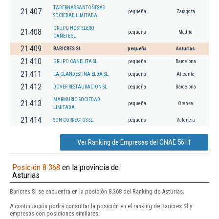
TABERNAS SANTOÑESAS
21.407
pequeña
Zaragoza
SOCIEDAD LIMITADA.
GRUPO HOSTELERO
21.408
pequeña
Madrid
CAÑETE SL.
21.409
BARICRES SL
pequeña
Asturias
21.410
GRUPO CANELITA SL.
pequeña
Barcelona
21.411
LA CLANDESTINA ELDA SL.
pequeña
Alicante
21.412
DOVER RESTAURACION SL.
pequeña
Barcelona
MARMURIO SOCIEDAD
21.413
pequeña
Orense
LIMITADA.
21.414
SON CORRECTOS SL.
pequeña
Valencia
Ver Ranking de Empresas del CNAE 5611
Posición 8.368
en la provincia de
Asturias
Baricres Sl se encuentra en la posición 8.368 del Ranking de Asturias.
A continuación podrá consultar la posición en el ranking de Baricres Sl y
empresas con posiciones similares: