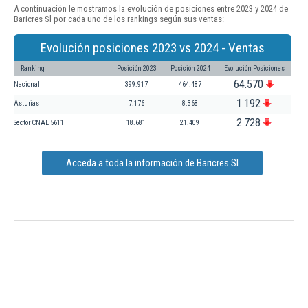
A continuación le mostramos la evolución de posiciones entre 2023 y 2024 de
Baricres Sl por cada uno de los rankings según sus ventas:
Evolución posiciones 2023 vs 2024 - Ventas
Ranking
Posición 2023
Posición 2024
Evolución Posiciones
64.570
Nacional
399.917
464.487
1.192
Asturias
7.176
8.368
2.728
Sector CNAE 5611
18.681
21.409
Acceda a toda la información de Baricres Sl