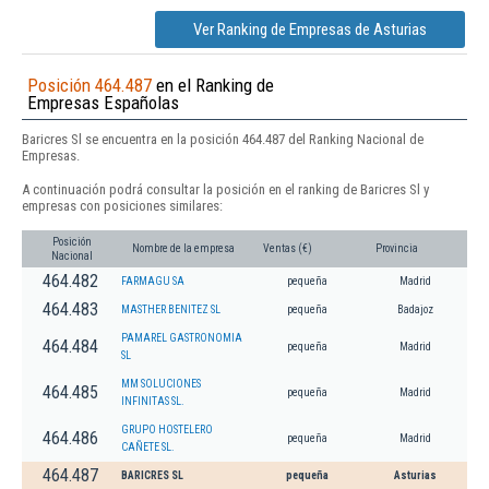
Ver Ranking de Empresas de Asturias
Posición 464.487
en el Ranking de
Empresas Españolas
Baricres Sl se encuentra en la posición 464.487 del Ranking Nacional de
Empresas.
A continuación podrá consultar la posición en el ranking de Baricres Sl y
empresas con posiciones similares:
Posición
Nombre de la empresa
Ventas (€)
Provincia
Nacional
464.482
FARMAGU SA
pequeña
Madrid
464.483
MASTHER BENITEZ SL
pequeña
Badajoz
PAMAREL GASTRONOMIA
464.484
pequeña
Madrid
SL
MM SOLUCIONES
464.485
pequeña
Madrid
INFINITAS SL.
GRUPO HOSTELERO
464.486
pequeña
Madrid
CAÑETE SL.
464.487
BARICRES SL
pequeña
Asturias