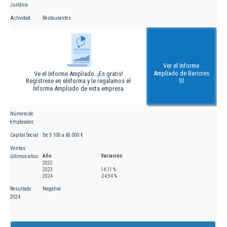
Jurídica
Actividad
Restaurantes
Ver el Informe
Ampliado de Baricres
Ve el Informe Ampliado. ¡Es gratis!
Regístrese en eInforma y le regalamos el
Sl
Informe Ampliado de esta empresa
Número de
empleados
Capital Social
De 3.100 a 60.000 €
Ventas
Año
Variación
últimos años
2022
2023
14,11 %
2024
-24,94 %
Resultado
Negativo
2024