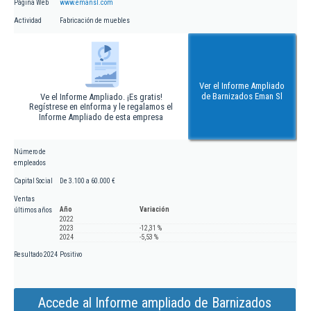
Página Web
www.emansl.com
Actividad
Fabricación de muebles
Ver el Informe Ampliado
de Barnizados Eman Sl
Ve el Informe Ampliado. ¡Es gratis!
Regístrese en eInforma y le regalamos el
Informe Ampliado de esta empresa
Número de
empleados
Capital Social
De 3.100 a 60.000 €
Ventas
Año
Variación
últimos años
2022
2023
-12,31 %
2024
-5,53 %
Resultado 2024
Positivo
Accede al Informe ampliado de Barnizados