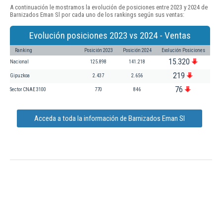
A continuación le mostramos la evolución de posiciones entre 2023 y 2024 de
Barnizados Eman Sl por cada uno de los rankings según sus ventas:
Evolución posiciones 2023 vs 2024 - Ventas
Ranking
Posición 2023
Posición 2024
Evolución Posiciones
15.320
Nacional
125.898
141.218
219
Gipuzkoa
2.437
2.656
76
Sector CNAE 3100
770
846
Acceda a toda la información de Barnizados Eman Sl