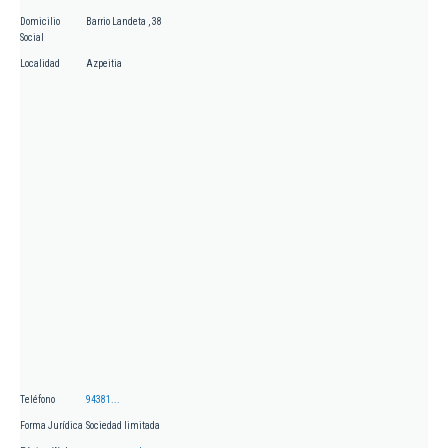
Domicilio
Barrio Landeta , 38
Social
Localidad
Azpeitia
Teléfono
94381...
Forma Jurídica
Sociedad limitada