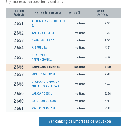
Sl y empresas con posiciones similares:
Posición
Sector
Nombre de la empresa
Ventas (€)
Provincia
Actividad
AUTOMATISMOS DICOELEC
2.651
mediana
2790
SL
2.652
TALLERES DORRI SL
mediana
2553
2.653
GRAFICAS ILBA SA
mediana
1721
2.654
AIZPURU SA
mediana
4321
CEI SERVICIO DE
2.655
mediana
7499
PREVENCION SL.
2.656
BARNIZADOS EMAN SL
mediana
3100
2.657
WINLUX SYSTEMS SL.
mediana
2512
GRUPO AUTOMOCION
2.658
mediana
4672
MUTAUTO AMERICA SL
2.659
LANGA-POES S.L.
mediana
2226
2.660
SOLO ECOLOGICO SL
mediana
4711
2.661
SORTEK ENERGIA SL.
mediana
7112
Ver Ranking de Empresas de Gipuzkoa