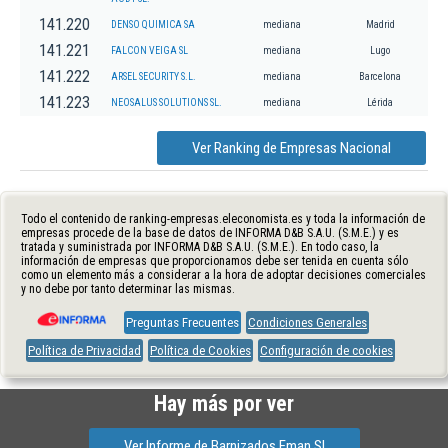
141.220
DENSO QUIMICA SA
mediana
Madrid
141.221
FALCON VEIGA SL
mediana
Lugo
141.222
ARSEL SECURITY S.L.
mediana
Barcelona
141.223
NEOSALUS SOLUTIONS SL.
mediana
Lérida
Ver Ranking de Empresas Nacional
Todo el contenido de ranking-empresas.eleconomista.es y toda la información de
empresas procede de la base de datos de INFORMA D&B S.A.U. (S.M.E.) y es
tratada y suministrada por INFORMA D&B S.A.U. (S.M.E.). En todo caso, la
información de empresas que proporcionamos debe ser tenida en cuenta sólo
como un elemento más a considerar a la hora de adoptar decisiones comerciales
y no debe por tanto determinar las mismas.
Preguntas Frecuentes
Condiciones Generales
Política de Privacidad
Política de Cookies
Configuración de cookies
Hay más por ver
Ver Informe de Barnizados Eman Sl