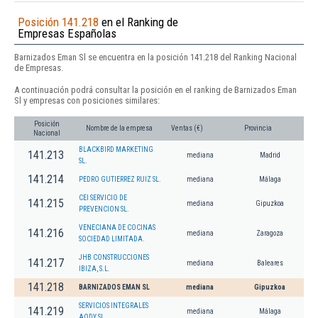
Posición 141.218
en el Ranking de
Empresas Españolas
Barnizados Eman Sl se encuentra en la posición 141.218 del Ranking Nacional
de Empresas.
A continuación podrá consultar la posición en el ranking de Barnizados Eman
Sl y empresas con posiciones similares:
Posición
Nombre de la empresa
Ventas (€)
Provincia
Nacional
BLACKBIRD MARKETING
141.213
mediana
Madrid
SL.
141.214
PEDRO GUTIERREZ RUIZ SL.
mediana
Málaga
CEI SERVICIO DE
141.215
mediana
Gipuzkoa
PREVENCION SL.
VENECIANA DE COCINAS
141.216
mediana
Zaragoza
SOCIEDAD LIMITADA.
JHB CONSTRUCCIONES
141.217
mediana
Baleares
IBIZA, S.L.
141.218
BARNIZADOS EMAN SL
mediana
Gipuzkoa
SERVICIOS INTEGRALES
141.219
mediana
Málaga
AODY SL.