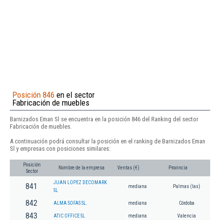
Posición 846
en el sector
Fabricación de muebles
Barnizados Eman Sl se encuentra en la posición 846 del Ranking del sector
Fabricación de muebles.
A continuación podrá consultar la posición en el ranking de Barnizados Eman
Sl y empresas con posiciones similares:
Posición
Nombre de la empresa
Ventas (€)
Provincia
Sector
JUAN LOPEZ DECOMARK
841
mediana
Palmas (las)
SL
842
ALMA SOFAS SL.
mediana
Córdoba
843
ATIC OFFICE SL
mediana
Valencia