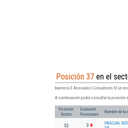
Posición 37
en el sect
Barreiros E Asociados Consultores Sl se encu
A continuación podrá consultar la posición 
Posición
Evolución
Nombre de la
Sector
Posiciones
PASCUAL SER
3
32
SA