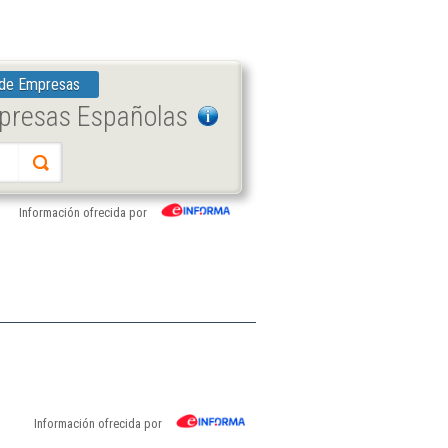
 de Empresas
mpresas Españolas
Información ofrecida por
Información ofrecida por