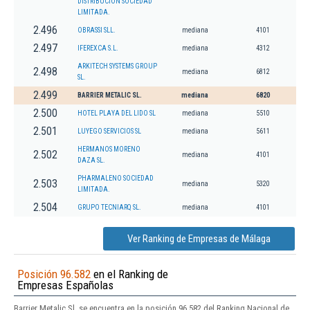
DISTRIBUCION SOCIEDAD
LIMITADA.
2.496
OBRASSI SLL.
mediana
4101
2.497
IFEREXCA S.L.
mediana
4312
ARKITECH SYSTEMS GROUP
2.498
mediana
6812
SL.
2.499
BARRIER METALIC SL.
mediana
6820
2.500
HOTEL PLAYA DEL LIDO SL
mediana
5510
2.501
LUYEGO SERVICIOS SL
mediana
5611
HERMANOS MORENO
2.502
mediana
4101
DAZA SL.
PHARMALENO SOCIEDAD
2.503
mediana
5320
LIMITADA.
2.504
GRUPO TECNIARQ SL.
mediana
4101
Ver Ranking de Empresas de Málaga
Posición 96.582
en el Ranking de
Empresas Españolas
Barrier Metalic Sl. se encuentra en la posición 96.582 del Ranking Nacional de