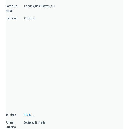
Domicilio
Camino juan Chaves , S/N
Social
Localidad
Cartama
Teléfono
95242...
Forma
Sociedad limitada
Jurídica