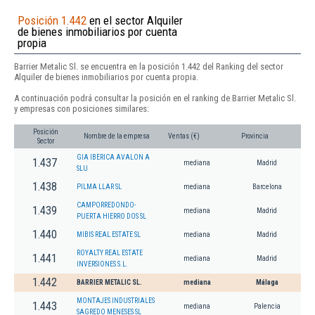
Posición 1.442
en el sector Alquiler
de bienes inmobiliarios por cuenta
propia
Barrier Metalic Sl. se encuentra en la posición 1.442 del Ranking del sector
Alquiler de bienes inmobiliarios por cuenta propia.
A continuación podrá consultar la posición en el ranking de Barrier Metalic Sl.
y empresas con posiciones similares:
Posición
Nombre de la empresa
Ventas (€)
Provincia
Sector
GIA IBERICA AVALON A
1.437
mediana
Madrid
SLU
1.438
PILMA LLAR SL
mediana
Barcelona
CAMPORREDONDO-
1.439
mediana
Madrid
PUERTA HIERRO DOS SL
1.440
MIBIS REAL ESTATE SL
mediana
Madrid
ROYALTY REAL ESTATE
1.441
mediana
Madrid
INVERSIONES S.L.
1.442
BARRIER METALIC SL.
mediana
Málaga
MONTAJES INDUSTRIALES
1.443
mediana
Palencia
SAGREDO MENESES SL