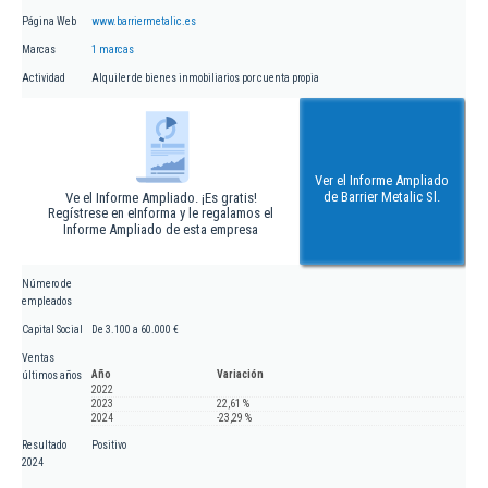
Página Web
www.barriermetalic.es
Marcas
1 marcas
Actividad
Alquiler de bienes inmobiliarios por cuenta propia
Ver el Informe Ampliado
de Barrier Metalic Sl.
Ve el Informe Ampliado. ¡Es gratis!
Regístrese en eInforma y le regalamos el
Informe Ampliado de esta empresa
Número de
empleados
Capital Social
De 3.100 a 60.000 €
Ventas
Año
Variación
últimos años
2022
2023
22,61 %
2024
-23,29 %
Resultado
Positivo
2024