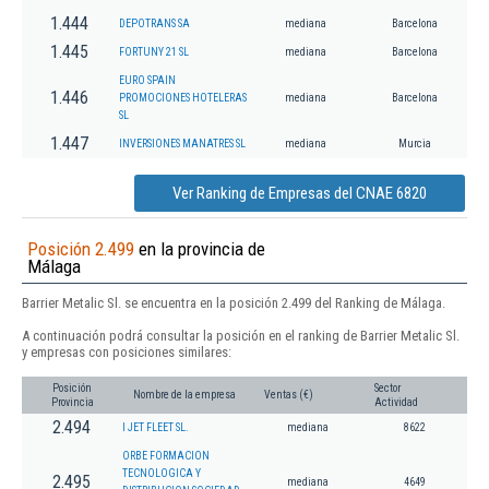
1.444
DEPOTRANS SA
mediana
Barcelona
1.445
FORTUNY 21 SL
mediana
Barcelona
EURO SPAIN
1.446
PROMOCIONES HOTELERAS
mediana
Barcelona
SL
1.447
INVERSIONES MANATRES SL
mediana
Murcia
Ver Ranking de Empresas del CNAE 6820
Posición 2.499
en la provincia de
Málaga
Barrier Metalic Sl. se encuentra en la posición 2.499 del Ranking de Málaga.
A continuación podrá consultar la posición en el ranking de Barrier Metalic Sl.
y empresas con posiciones similares:
Posición
Sector
Nombre de la empresa
Ventas (€)
Provincia
Actividad
2.494
I JET FLEET SL.
mediana
8622
ORBE FORMACION
TECNOLOGICA Y
2.495
mediana
4649