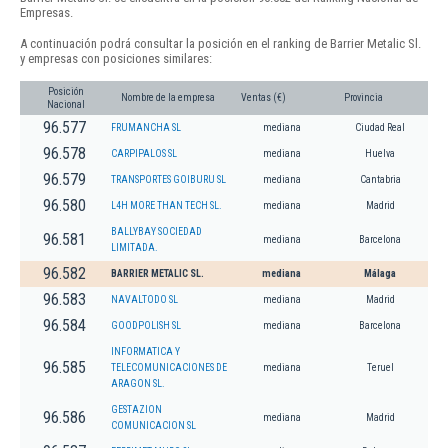
Empresas.
A continuación podrá consultar la posición en el ranking de Barrier Metalic Sl.
y empresas con posiciones similares:
Posición
Nombre de la empresa
Ventas (€)
Provincia
Nacional
96.577
FRUMANCHA SL
mediana
Ciudad Real
96.578
CARPIPALOS SL
mediana
Huelva
96.579
TRANSPORTES GOIBURU SL
mediana
Cantabria
96.580
L4H MORE THAN TECH SL.
mediana
Madrid
BALLYBAY SOCIEDAD
96.581
mediana
Barcelona
LIMITADA.
96.582
BARRIER METALIC SL.
mediana
Málaga
96.583
NAVALTODO SL
mediana
Madrid
96.584
GOODPOLISH SL
mediana
Barcelona
INFORMATICA Y
96.585
TELECOMUNICACIONES DE
mediana
Teruel
ARAGON SL.
GESTAZION
96.586
mediana
Madrid
COMUNICACION SL