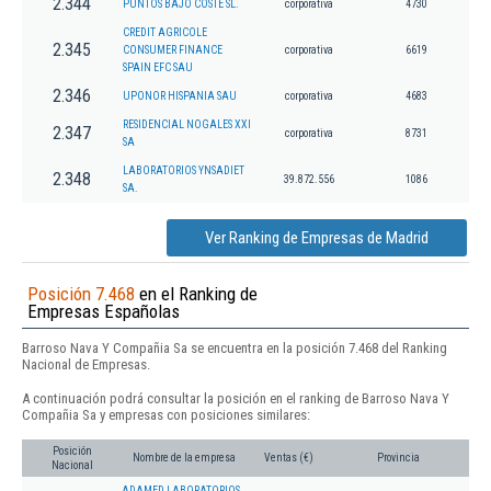
2.344
PUNTOS BAJO COSTE SL.
corporativa
4730
CREDIT AGRICOLE
2.345
CONSUMER FINANCE
corporativa
6619
SPAIN EFC SAU
2.346
UPONOR HISPANIA SAU
corporativa
4683
RESIDENCIAL NOGALES XXI
2.347
corporativa
8731
SA
LABORATORIOS YNSADIET
2.348
39.872.556
1086
SA.
Ver Ranking de Empresas de Madrid
Posición 7.468
en el Ranking de
Empresas Españolas
Barroso Nava Y Compañia Sa se encuentra en la posición 7.468 del Ranking
Nacional de Empresas.
A continuación podrá consultar la posición en el ranking de Barroso Nava Y
Compañia Sa y empresas con posiciones similares:
Posición
Nombre de la empresa
Ventas (€)
Provincia
Nacional
ADAMED LABORATORIOS