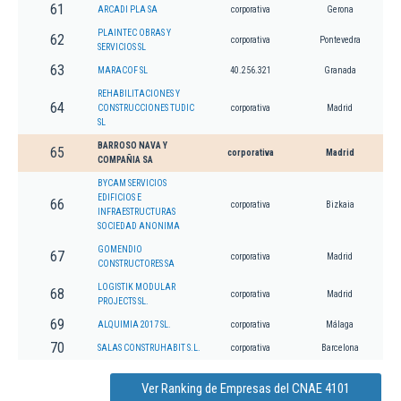
61
ARCADI PLA SA
corporativa
Gerona
PLAINTEC OBRAS Y
62
corporativa
Pontevedra
SERVICIOS SL
63
MARACOF SL
40.256.321
Granada
REHABILITACIONES Y
64
CONSTRUCCIONES TUDIC
corporativa
Madrid
SL
BARROSO NAVA Y
65
corporativa
Madrid
COMPAÑIA SA
BYCAM SERVICIOS
EDIFICIOS E
66
corporativa
Bizkaia
INFRAESTRUCTURAS
SOCIEDAD ANONIMA
GOMENDIO
67
corporativa
Madrid
CONSTRUCTORES SA
LOGISTIK MODULAR
68
corporativa
Madrid
PROJECTS SL.
69
ALQUIMIA 2017 SL.
corporativa
Málaga
70
SALAS CONSTRUHABIT S.L.
corporativa
Barcelona
Ver Ranking de Empresas del CNAE 4101