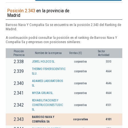
Posición 2.343
en la provincia de
Madrid
Barroso Nava Y Compañia Sa se encuentra en la posición 2.343 del Ranking de
Madrid.
A continuación podrá consultar la posición en el ranking de Barroso Nava Y
Compañia Sa y empresas con posiciones similares:
Posición
Sector
Nombre de la empresa
Ventas (€)
Provincia
Actividad
2.338
JEWEL HOLDCO SL.
corporativa
5510
THERMO FISHER SCIENTIFIC
2.339
corporativa
4664
SLU.
ADAMED LABORATORIOS
2.340
corporativa
4646
SL
2.341
MYCSA GRUAS SL.
corporativa
4664
REHABILITACIONES Y
2.342
CONSTRUCCIONES TUDIC
corporativa
4101
SL
BARROSO NAVA Y
2.343
corporativa
4101
COMPAÑIA SA