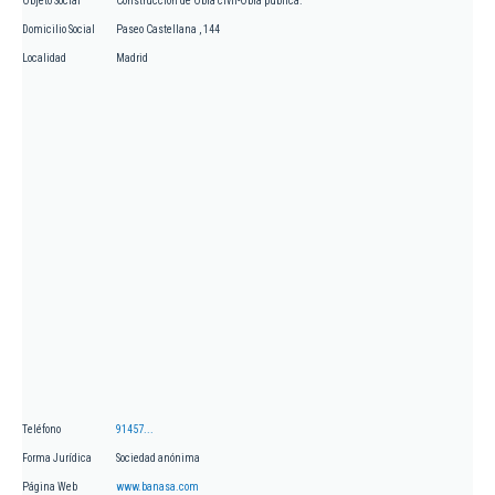
Objeto Social
Construcción de Obra civil-Obra pública.
Domicilio Social
Paseo Castellana , 144
Localidad
Madrid
Teléfono
91457...
Forma Jurídica
Sociedad anónima
Página Web
www.banasa.com