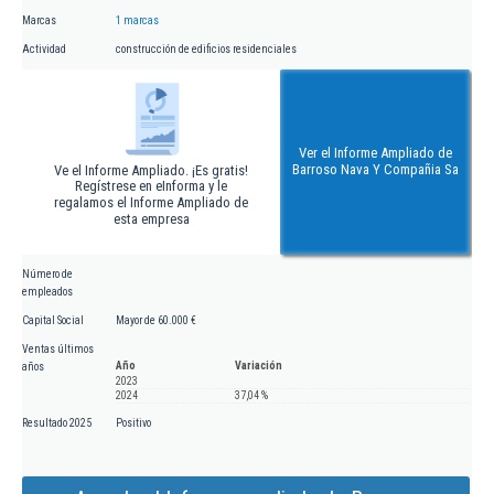
Marcas
1 marcas
Actividad
construcción de edificios residenciales
Ver el Informe Ampliado de
Barroso Nava Y Compañia Sa
Ve el Informe Ampliado. ¡Es gratis!
Regístrese en eInforma y le
regalamos el Informe Ampliado de
esta empresa
Número de
empleados
Capital Social
Mayor de 60.000 €
Ventas últimos
Año
Variación
años
2023
2024
37,04 %
Resultado 2025
Positivo