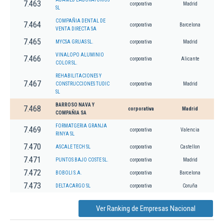
7.463
corporativa
Madrid
SL
COMPAÑIA DENTAL DE
7.464
corporativa
Barcelona
VENTA DIRECTA SA
7.465
MYCSA GRUAS SL.
corporativa
Madrid
VINALOPO ALUMINIO
7.466
corporativa
Alicante
COLOR SL.
REHABILITACIONES Y
7.467
CONSTRUCCIONES TUDIC
corporativa
Madrid
SL
BARROSO NAVA Y
7.468
corporativa
Madrid
COMPAÑIA SA
FORMATGERIA GRANJA
7.469
corporativa
Valencia
RINYA SL
7.470
ASCALE TECH SL
corporativa
Castellon
7.471
PUNTOS BAJO COSTE SL.
corporativa
Madrid
7.472
BOBOLI S.A.
corporativa
Barcelona
7.473
DELTACARGO SL
corporativa
Coruña
Ver Ranking de Empresas Nacional