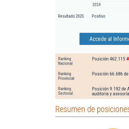
2024
Resultado 2025
Positivo
Accede al Inform
Posición 462.115
Ranking
Nacional
Posición 66.686 de
Ranking
Provincial
Posición 9.192 de A
Ranking
auditoría y asesoría
Sectorial
Resumen de posiciones