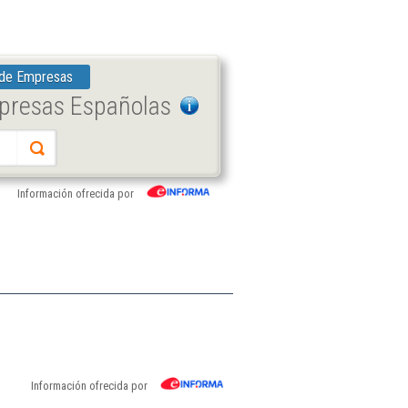
 de Empresas
mpresas Españolas
Información ofrecida por
Información ofrecida por