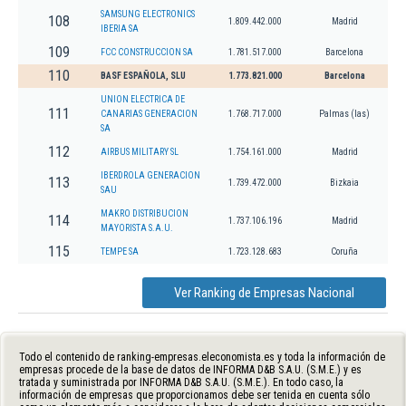
SAMSUNG ELECTRONICS
108
1.809.442.000
Madrid
IBERIA SA
109
FCC CONSTRUCCION SA
1.781.517.000
Barcelona
110
BASF ESPAÑOLA, SLU
1.773.821.000
Barcelona
UNION ELECTRICA DE
111
CANARIAS GENERACION
1.768.717.000
Palmas (las)
SA
112
AIRBUS MILITARY SL
1.754.161.000
Madrid
IBERDROLA GENERACION
113
1.739.472.000
Bizkaia
SAU
MAKRO DISTRIBUCION
114
1.737.106.196
Madrid
MAYORISTA S.A.U.
115
TEMPE SA
1.723.128.683
Coruña
Ver Ranking de Empresas Nacional
Todo el contenido de ranking-empresas.eleconomista.es y toda la información de
empresas procede de la base de datos de INFORMA D&B S.A.U. (S.M.E.) y es
tratada y suministrada por INFORMA D&B S.A.U. (S.M.E.). En todo caso, la
información de empresas que proporcionamos debe ser tenida en cuenta sólo