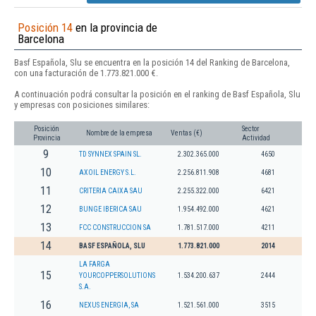
Posición 14
en la provincia de
Barcelona
Basf Española, Slu se encuentra en la posición 14 del Ranking de Barcelona,
con una facturación de 1.773.821.000 €.
A continuación podrá consultar la posición en el ranking de Basf Española, Slu
y empresas con posiciones similares:
Posición
Sector
Nombre de la empresa
Ventas (€)
Provincia
Actividad
9
TD SYNNEX SPAIN SL.
2.302.365.000
4650
10
AXOIL ENERGY S.L.
2.256.811.908
4681
11
CRITERIA CAIXA SAU
2.255.322.000
6421
12
BUNGE IBERICA SAU
1.954.492.000
4621
13
FCC CONSTRUCCION SA
1.781.517.000
4211
14
BASF ESPAÑOLA, SLU
1.773.821.000
2014
LA FARGA
15
YOURCOPPERSOLUTIONS
1.534.200.637
2444
S.A.
16
NEXUS ENERGIA, SA
1.521.561.000
3515