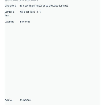
Objeto Social
Fabricación y distribución de productos químicos
Domicilio
Calle can Rabia , 3 - 5
Social
Localidad
Barcelona
Teléfono
934964000