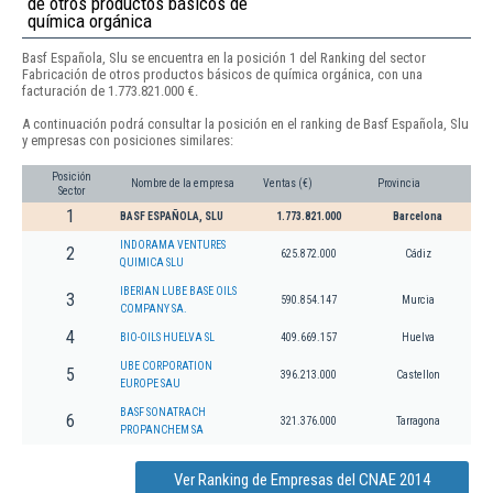
de otros productos básicos de
química orgánica
Basf Española, Slu se encuentra en la posición 1 del Ranking del sector
Fabricación de otros productos básicos de química orgánica, con una
facturación de 1.773.821.000 €.
A continuación podrá consultar la posición en el ranking de Basf Española, Slu
y empresas con posiciones similares:
Posición
Nombre de la empresa
Ventas (€)
Provincia
Sector
1
BASF ESPAÑOLA, SLU
1.773.821.000
Barcelona
INDORAMA VENTURES
2
625.872.000
Cádiz
QUIMICA SLU
IBERIAN LUBE BASE OILS
3
590.854.147
Murcia
COMPANY SA.
4
BIO-OILS HUELVA SL
409.669.157
Huelva
UBE CORPORATION
5
396.213.000
Castellon
EUROPE SAU
BASF SONATRACH
6
321.376.000
Tarragona
PROPANCHEM SA
Ver Ranking de Empresas del CNAE 2014