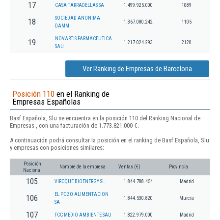
17
CASA TARRADELLAS SA
1.499.925.000
1089
SOCIEDAD ANONIMA
18
1.367.080.242
1105
DAMM
NOVARTIS FARMACEUTICA
19
1.217.024.293
2120
SAU
Ver Ranking de Empresas de Barcelona
Posición 110
en el Ranking de
Empresas Españolas
Basf Española, Slu se encuentra en la posición 110 del Ranking Nacional de
Empresas , con una facturación de 1.773.821.000 €.
A continuación podrá consultar la posición en el ranking de Basf Española, Slu
y empresas con posiciones similares:
Posición
Nombre de la empresa
Ventas (€)
Provincia
Nacional
105
VIROQUE BIOENERGY SL.
1.844.788.454
Madrid
EL POZO ALIMENTACION
106
1.844.530.820
Murcia
SA
107
FCC MEDIO AMBIENTE SAU
1.822.979.000
Madrid