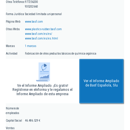
Otros Teléfonos
977256200
935202660
Forma Jurídica
Sociedad limitada unipersonal
Página Web
www.basf.com
Otras Webs
www.plastics-rubber.basf.com
www.basf.com/es/es/
www.basf.com/es/es.html
Marcas
1 marcas
Actividad
Fabricación de otros productos básicos de química orgánica
Ver el Informe Ampliado
de Basf Española, Slu
Ve el Informe Ampliado. ¡Es gratis!
Regístrese en eInforma y le regalamos el
Informe Ampliado de esta empresa
Número de
empleados
Capital Social
46.486.529 €
Ventas