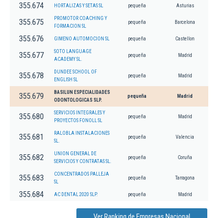
355.674
HORTALIZAS Y SETAS SL
pequeña
Asturias
PROMOTOR COACHING Y
355.675
pequeña
Barcelona
FORMACION SL
355.676
GIMENO AUTOMOCION SL
pequeña
Castellon
SOTO LANGUAGE
355.677
pequeña
Madrid
ACADEMY SL.
DUNDEE SCHOOL OF
355.678
pequeña
Madrid
ENGLISH SL
BASILUN ESPECIALIDADES
355.679
pequeña
Madrid
ODONTOLOGICAS SLP.
SERVICIOS INTEGRALES Y
355.680
pequeña
Madrid
PROYECTOS FONOLL SL
RALOBLA INSTALACIONES
355.681
pequeña
Valencia
SL.
UNION GENERAL DE
355.682
pequeña
Coruña
SERVICIOS Y CONTRATAS SL.
CONCENTRADOS PALLEJA
355.683
pequeña
Tarragona
SL
355.684
AC DENTAL 2020 SLP.
pequeña
Madrid
Ver Ranking de Empresas Nacional