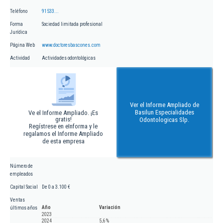
Teléfono
91533...
Forma
Sociedad limitada profesional
Jurídica
Página Web
www.doctoresbascones.com
Actividad
Actividades odontológicas
Ver el Informe Ampliado de
Basilun Especialidades
Ve el Informe Ampliado. ¡Es
gratis!
Odontologicas Slp.
Regístrese en eInforma y le
regalamos el Informe Ampliado
de esta empresa
Número de
empleados
Capital Social
De 0 a 3.100 €
Ventas
Año
Variación
últimos años
2023
2024
5,6 %