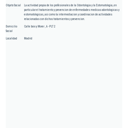
Objeto Social
La actividad propia de los profesionales de la Odontologia y la Estomatologia, en
particular el tratamiento y prevencion de enfermedades medicas odontologicas y
estomatologicas, asi como la intermediacion y coordinacion de actividades
relacionadas con dichos tratamientos y prevencion.
Domicilio
Calle boix y Morer , 6 - PLT 2
Social
Localidad
Madrid