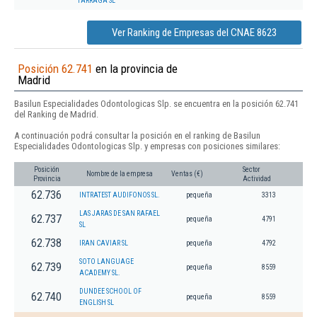
TARRAGA SL
Ver Ranking de Empresas del CNAE 8623
Posición 62.741
en la provincia de
Madrid
Basilun Especialidades Odontologicas Slp. se encuentra en la posición 62.741
del Ranking de Madrid.
A continuación podrá consultar la posición en el ranking de Basilun
Especialidades Odontologicas Slp. y empresas con posiciones similares:
Posición
Sector
Nombre de la empresa
Ventas (€)
Provincia
Actividad
62.736
INTRATEST AUDIFONOS SL.
pequeña
3313
LAS JARAS DE SAN RAFAEL
62.737
pequeña
4791
SL
62.738
IRAN CAVIAR SL
pequeña
4792
SOTO LANGUAGE
62.739
pequeña
8559
ACADEMY SL.
DUNDEE SCHOOL OF
62.740
pequeña
8559
ENGLISH SL