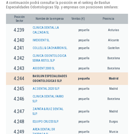
A continuación podrá consultar la posición en el ranking de Basilun
Especialidades Odontologicas Slp. y empresas con posiciones similares:
Posición
Nombre de la empresa
Ventas (€)
Provincia
Sector
CLINICA DENTAL LA
4.239
pequeña
Asturias
CALZADA SL
4.240
IMEXDENT SL.
pequeña
Alicante
4.241
COLLELL & CACHARRON SL.
pequeña
Castellon
CLINICA ODONTOLOGICA
4.242
pequeña
Barcelona
SERRA RISTOL SLP
4.243
ASODENT 2000 SL
pequeña
Barcelona
BASILUN ESPECIALIDADES
4.244
pequeña
Madrid
ODONTOLOGICAS SLP.
4.245
AC DENTAL 2020 SLP.
pequeña
Madrid
CLINICA DENTAL FARRO
4.246
pequeña
Barcelona
SLP.
ZAPATA & RUIZ DENTAL
4.247
pequeña
Madrid
SLP.
4.248
EQUIPO CRUZES SLP.
pequeña
Burgos
AREA DENTAL DR
4.249
pequeña
Murcia