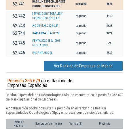
BASILUN ESPECIALIDADES
62.741
pequeña
8623
ODONTOLOGICAS SLP.
SERVICIOS INTEGRALES Y
62.742
pequeña
4350
PROYECTOS FONOLL SL
62.743
AC DENTAL 2020 SLP.
pequeña
8623
62.744
DAMARMA BEAUTY SL.
pequeña
9621
PENTA 2020 SERVICIOS
62.745
pequeña
6290
GLOBALES SL.
62.746
ENCANT 2527 SL.
pequeña
6832
Ver Ranking de Empresas de Madrid
Posición 355.679
en el Ranking de
Empresas Españolas
Basilun Especialidades Odontologicas Slp. se encuentra en la posición 355.679
del Ranking Nacional de Empresas.
A continuación podrá consultar la posición en el ranking de Basilun
Especialidades Odontologicas Slp. y empresas con posiciones similares:
Posición
Nombre de la empresa
Ventas (€)
Provincia
Nacional