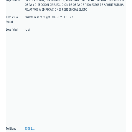
Objeto Social
LA REDACCION, ELABORACION, ASESORAMIENTO REALIZACION DIRECCION DE
OBRA Y DIRECCION DE EJECUCION DE OBRA DE PROYECTOS DE ARQUITECTURA
RELATIVOS A EDIFICACIONES RESIDENCIALES, ETC
Domicilio
Carretera sant Cugat , 63 - PL 2 . LOC 27
Social
Localidad
rubi
Teléfono
93782...