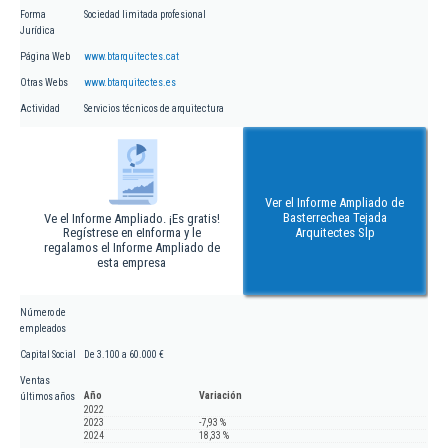
Forma
Sociedad limitada profesional
Jurídica
Página Web
www.btarquitectes.cat
Otras Webs
www.btarquitectes.es
Actividad
Servicios técnicos de arquitectura
Ver el Informe Ampliado de
Basterrechea Tejada
Ve el Informe Ampliado. ¡Es gratis!
Regístrese en eInforma y le
Arquitectes Slp
regalamos el Informe Ampliado de
esta empresa
Número de
empleados
Capital Social
De 3.100 a 60.000 €
Ventas
Año
Variación
últimos años
2022
2023
-7,93 %
2024
18,33 %