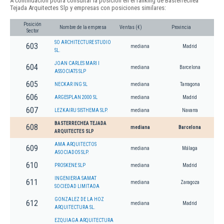
A continuación podrá consultar la posición en el ranking de Basterrechea
Tejada Arquitectes Slp y empresas con posiciones similares:
Posición
Nombre de la empresa
Ventas (€)
Provincia
Sector
SO ARCHITECTURE STUDIO
603
mediana
Madrid
SL.
JOAN CARLES MARI I
604
mediana
Barcelona
ASSOCIATS SLP
605
NECKAR ING SL
mediana
Tarragona
606
ARGESPLAN 2000 SL
mediana
Madrid
607
LEZKAIRU SISTHEMA SLP.
mediana
Navarra
BASTERRECHEA TEJADA
608
mediana
Barcelona
ARQUITECTES SLP
AMA ARQUITECTOS
609
mediana
Málaga
ASOCIADOS SLP.
610
PROSKENE SLP
mediana
Madrid
INGENIERIA SAMAT
611
mediana
Zaragoza
SOCIEDAD LIMITADA
GONZALEZ DE LA HOZ
612
mediana
Madrid
ARQUITECTURA SL.
EZQUIAGA ARQUITECTURA