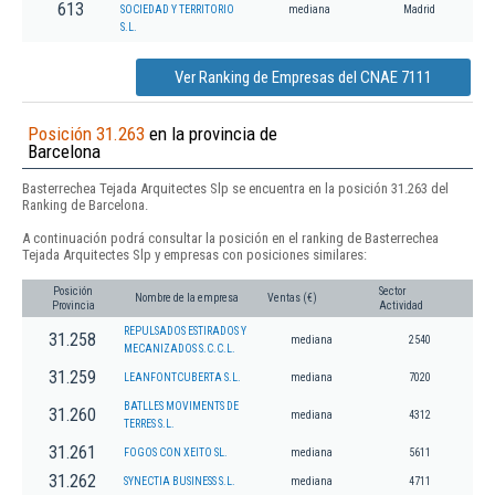
613
SOCIEDAD Y TERRITORIO
mediana
Madrid
S.L.
Ver Ranking de Empresas del CNAE 7111
Posición 31.263
en la provincia de
Barcelona
Basterrechea Tejada Arquitectes Slp se encuentra en la posición 31.263 del
Ranking de Barcelona.
A continuación podrá consultar la posición en el ranking de Basterrechea
Tejada Arquitectes Slp y empresas con posiciones similares:
Posición
Sector
Nombre de la empresa
Ventas (€)
Provincia
Actividad
REPULSADOS ESTIRADOS Y
31.258
mediana
2540
MECANIZADOS S.C.C.L.
31.259
LEANFONTCUBERTA S.L.
mediana
7020
BATLLES MOVIMENTS DE
31.260
mediana
4312
TERRES S.L.
31.261
FOGOS CON XEITO SL.
mediana
5611
31.262
SYNECTIA BUSINESS S.L.
mediana
4711