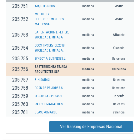
205.751
ARQOTEC 360 SL.
mediana
Madrid
MUEBLES Y
205.752
ELECTRODOMESTICOS
mediana
Madrid
MATEOS SA
LA TENTACION LIFE HERE
205.753
mediana
Albacete
SOCIEDAD LIMITADA
ECOSHIP SERVICE 2018
205.754
mediana
Granada
SOCIEDAD LIMITADA.
205.755
SYNECTIA BUSINESS S.L.
mediana
Barcelona
BASTERRECHEA TEJADA
205.756
mediana
Barcelona
ARQUITECTES SLP
205.757
BINISAID SL
mediana
Baleares
205.758
FORN DE PA JORBA SL
mediana
Barcelona
205.759
SEGURIDAD-PS 345 SL
mediana
Tenerife
205.760
PANCHI MAGALUF SL.
mediana
Baleares
205.761
BLASBROMAR SL
mediana
Valencia
Ver Ranking de Empresas Nacional