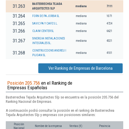
BASTERRECHEA TEJADA
31.263
mediana
7111
ARQUITECTES SLP
31.264
FORN DE PA JORBA SL
mediana
1071
31.265
SAVIC PA Y CAFE S.L.
mediana
4724
31.266
CLAIM CENTER SL
mediana
6621
SINERGIA INSTALACIONES
31.267
mediana
4321
INTEGRALES SL.
CONSTRUCCIONS ANDREU I
31.268
mediana
4101
PIJOAN SL
Ver Ranking de Empresas de Barcelona
Posición 205.756
en el Ranking de
Empresas Españolas
Basterrechea Tejada Arquitectes Slp se encuentra en la posición 205.756 del
Ranking Nacional de Empresas.
A continuación podrá consultar la posición en el ranking de Basterrechea
Tejada Arquitectes Slp y empresas con posiciones similares:
Posición
Nombre de la empresa
Ventas (€)
Provincia
Nacional