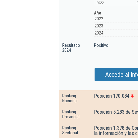
2022
Año
2022
2023
2024
Resultado
Positivo
2024
Accede al In
Posición 170.084
Ranking
Nacional
Posición 5.283 de Sev
Ranking
Provincial
Posición 1.378 de Co
Ranking
la información y las
Sectorial