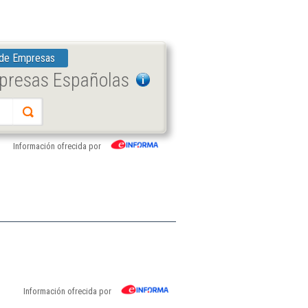
 de Empresas
mpresas Españolas
Información ofrecida por
Información ofrecida por