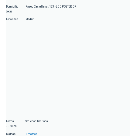
Domicilio
Paseo Castellana , 123 - LOC POSTERIOR
Social
Localidad
Madrid
Forma
Sociedad limitada
Jurídica
Marcas
1 marcas