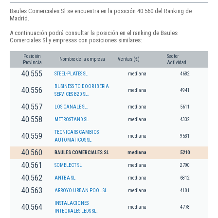
Baules Comerciales Sl se encuentra en la posición 40.560 del Ranking de
Madrid.
A continuación podrá consultar la posición en el ranking de Baules
Comerciales Sl y empresas con posiciones similares:
Posición
Sector
Nombre de la empresa
Ventas (€)
Provincia
Actividad
40.555
STEEL-PLATES SL
mediana
4682
BUSINESS TO DOOR IBERIA
40.556
mediana
4941
SERVICES B2D SL.
40.557
LOS CANALE SL.
mediana
5611
40.558
METROSTAND SL
mediana
4332
TECNICARS CAMBIOS
40.559
mediana
9531
AUTOMATICOS SL
40.560
BAULES COMERCIALES SL
mediana
5210
40.561
SOMELECT SL
mediana
2790
40.562
ANTBA SL
mediana
6812
40.563
ARROYO URBAN POOL SL.
mediana
4101
INSTALACIONES
40.564
mediana
4778
INTEGRALES LEDS SL.