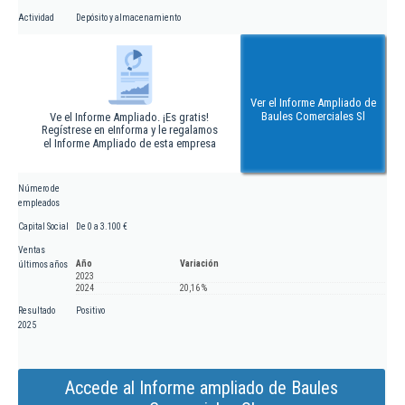
Actividad
Depósito y almacenamiento
Ver el Informe Ampliado de
Baules Comerciales Sl
Ve el Informe Ampliado. ¡Es gratis!
Regístrese en eInforma y le regalamos
el Informe Ampliado de esta empresa
Número de
empleados
Capital Social
De 0 a 3.100 €
Ventas
Año
Variación
últimos años
2023
2024
20,16 %
Resultado
Positivo
2025
Accede al Informe ampliado de Baules