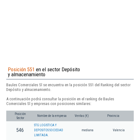
Posición 551
en el sector Depósito
y almacenamiento
Baules Comerciales Sl se encuentra en la posición 551 del Ranking del sector
Depósito y almacenamiento.
A continuación podrá consultar la posición en el ranking de Baules
Comerciales Sl y empresas con posiciones similares:
Posición
Nombre de la empresa
Ventas (€)
Provincia
Sector
STG LOGISTICA Y
546
DEPOSITOS SOCIEDAD
mediana
Valencia
LIMITADA.