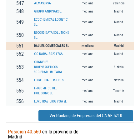
547
ALMASER SA
mediana
Valencia
548
GRUPO ANDYSAR SL.
mediana
Madrid
ECOCHEMICAL LOGISTIC
549
mediana
Madrid
SL.
RECORD DATA SOLUTIONS
550
mediana
Madrid
SL.
551
BAULES COMERCIALES SL
mediana
Madrid
552
GO BARAJAS 2017 SA.
mediana
Madrid
GRANELES
553
BIOENERGETICOS
mediana
Bizkaia
SOCIEDAD LIMITADA.
554
LOGISTICA HERRERO SL.
mediana
Navarra
FRIGORIFICO DEL
555
mediana
Tenerife
POLIGONO SL
556
EUROTRASTEROS VGA SL
mediana
Madrid
Ver Ranking de Empresas del CNAE 5210
Posición 40.560
en la provincia de
Madrid