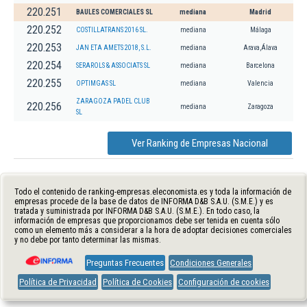
220.251
BAULES COMERCIALES SL
mediana
Madrid
220.252
COSTILLATRANS 2016 SL.
mediana
Málaga
220.253
JAN ETA AMETS 2018, S.L.
mediana
Arava,Álava
220.254
SERAROLS & ASSOCIATS SL
mediana
Barcelona
220.255
OPTIMGAS SL
mediana
Valencia
ZARAGOZA PADEL CLUB
220.256
mediana
Zaragoza
SL
Ver Ranking de Empresas Nacional
Todo el contenido de ranking-empresas.eleconomista.es y toda la información de
empresas procede de la base de datos de INFORMA D&B S.A.U. (S.M.E.) y es
tratada y suministrada por INFORMA D&B S.A.U. (S.M.E.). En todo caso, la
información de empresas que proporcionamos debe ser tenida en cuenta sólo
como un elemento más a considerar a la hora de adoptar decisiones comerciales
y no debe por tanto determinar las mismas.
Preguntas Frecuentes
Condiciones Generales
Política de Privacidad
Política de Cookies
Configuración de cookies