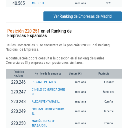
40.565
MIJIGO SL.
mediana
6820
Ver Ranking de Empresas de Madrid
Posición 220.251
en el Ranking de
Empresas Españolas
Baules Comerciales Sl se encuentra en la posición 220.251 del Ranking
Nacional de Empresas.
A continuación podrá consultar la posición en el ranking de Baules
Comerciales Sl y empresas con posiciones similares:
Posición
Nombre de la empresa
Ventas (€)
Provincia
Nacional
220.246
PUNJABI PALACE S.L.
mediana
Alicante
CINGLES COMUNICACIONS
220.247
mediana
Barcelona
SL.
220.248
ALECAR VENTANAS SL.
mediana
Coruña
EDELSAN FUERTEVENTURA
220.249
mediana
Tenerife
SL.
MARIÑO ROPAS DE
220.250
mediana
Coruña
TRABAJO SL