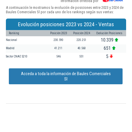
Información ofrecida por
A continuación le mostramos la evolución de posiciones entre 2023 y 2024 de
Baules Comerciales Sl por cada uno de los rankings según sus ventas:
Evolución posiciones 2023 vs 2024 - Ventas
Ranking
Posición 2023
Posición 2024
Evolución Posiciones
10.339
Nacional
230.590
220.251
651
Madrid
41.211
40.560
5
Sector CNAE 5210
546
551
Acceda a toda la información de Baules Comerciales
Sl