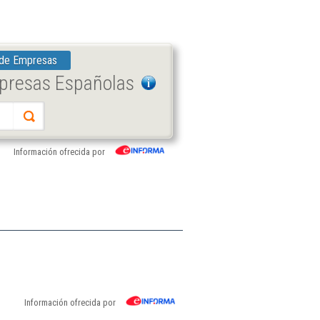
 de Empresas
mpresas Españolas
Información ofrecida por
Información ofrecida por