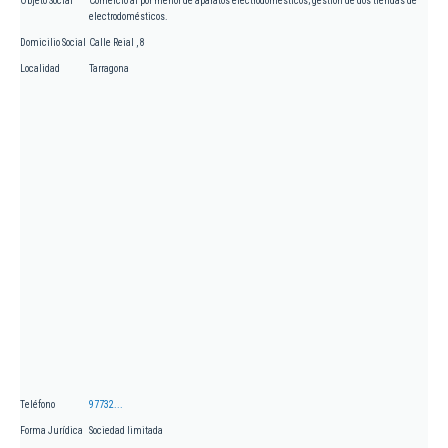
Objeto Social
Comercio al por menor de aparatos electrodomésticos; gestión de dos tiendas de
electrodomésticos.
Domicilio Social
Calle Reial , 8
Localidad
Tarragona
Teléfono
97732...
Forma Jurídica
Sociedad limitada