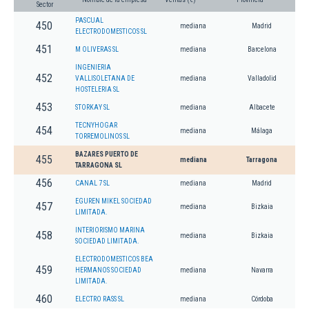
Sector
PASCUAL
450
mediana
Madrid
ELECTRODOMESTICOS SL
451
M OLIVERAS SL
mediana
Barcelona
INGENIERIA
452
VALLISOLETANA DE
mediana
Valladolid
HOSTELERIA SL
453
STORKAY SL
mediana
Albacete
TECNYHOGAR
454
mediana
Málaga
TORREMOLINOS SL
BAZARES PUERTO DE
455
mediana
Tarragona
TARRAGONA SL
456
CANAL 7 SL
mediana
Madrid
EGUREN MIKEL SOCIEDAD
457
mediana
Bizkaia
LIMITADA.
INTERIORISMO MARINA
458
mediana
Bizkaia
SOCIEDAD LIMITADA.
ELECTRODOMESTICOS BEA
459
HERMANOS SOCIEDAD
mediana
Navarra
LIMITADA.
460
ELECTRO RASS SL
mediana
Córdoba