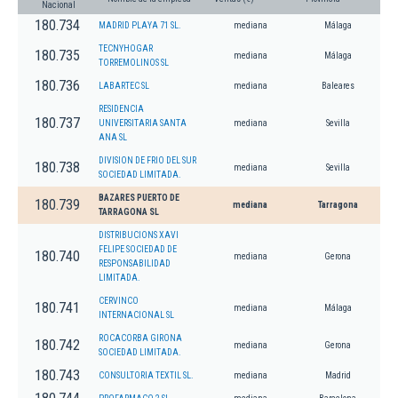
Nacional
180.734
MADRID PLAYA 71 SL.
mediana
Málaga
TECNYHOGAR
180.735
mediana
Málaga
TORREMOLINOS SL
180.736
LABARTEC SL
mediana
Baleares
RESIDENCIA
180.737
UNIVERSITARIA SANTA
mediana
Sevilla
ANA SL
DIVISION DE FRIO DEL SUR
180.738
mediana
Sevilla
SOCIEDAD LIMITADA.
BAZARES PUERTO DE
180.739
mediana
Tarragona
TARRAGONA SL
DISTRIBUCIONS XAVI
FELIPE SOCIEDAD DE
180.740
mediana
Gerona
RESPONSABILIDAD
LIMITADA.
CERVINCO
180.741
mediana
Málaga
INTERNACIONAL SL
ROCACORBA GIRONA
180.742
mediana
Gerona
SOCIEDAD LIMITADA.
180.743
CONSULTORIA TEXTIL SL.
mediana
Madrid