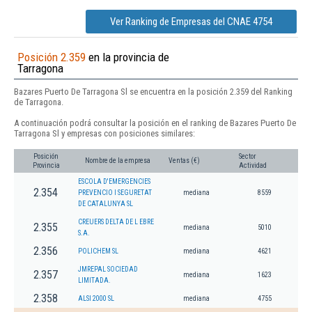
Ver Ranking de Empresas del CNAE 4754
Posición 2.359
en la provincia de
Tarragona
Bazares Puerto De Tarragona Sl se encuentra en la posición 2.359 del Ranking
de Tarragona.
A continuación podrá consultar la posición en el ranking de Bazares Puerto De
Tarragona Sl y empresas con posiciones similares:
Posición
Sector
Nombre de la empresa
Ventas (€)
Provincia
Actividad
ESCOLA D'EMERGENCIES
2.354
PREVENCIO I SEGURETAT
mediana
8559
DE CATALUNYA SL
CREUERS DELTA DE L EBRE
2.355
mediana
5010
S.A.
2.356
POLICHEM SL
mediana
4621
JMREPAL SOCIEDAD
2.357
mediana
1623
LIMITADA.
2.358
ALSI 2000 SL
mediana
4755