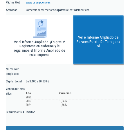
Página Web
www.bazarpuerto.es
Actividad
Comercio al por menor de aparatos electrodomésticos
Ver el Informe Ampliado de
Bazares Puerto De Tarragona
Ve el Informe Ampliado. ¡Es gratis!
Regístrese en eInforma y le
Sl
regalamos el Informe Ampliado de
esta empresa
Número de
empleados
Capital Social
De 3.100 a 60.000 €
Ventas últimos
Año
Variación
años
2022
2023
-1,54 %
2024
-1,66 %
Resultado 2024
Positivo