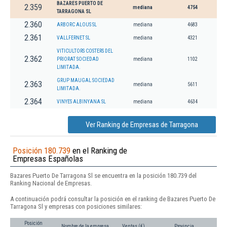
BAZARES PUERTO DE
2.359
mediana
4754
TARRAGONA SL
2.360
ARBORC ALOUS SL
mediana
4683
2.361
VALLFERNET SL
mediana
4321
VITICULTORS COSTERS DEL
2.362
PRIORAT SOCIEDAD
mediana
1102
LIMITADA.
GRUP MAUGAL SOCIEDAD
2.363
mediana
5611
LIMITADA.
2.364
VINYES ALBINYANA SL
mediana
4634
Ver Ranking de Empresas de Tarragona
Posición 180.739
en el Ranking de
Empresas Españolas
Bazares Puerto De Tarragona Sl se encuentra en la posición 180.739 del
Ranking Nacional de Empresas.
A continuación podrá consultar la posición en el ranking de Bazares Puerto De
Tarragona Sl y empresas con posiciones similares:
Posición
Nombre de la empresa
Ventas (€)
Provincia