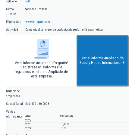
Teléfono
680.....
Forma
Sociedad limitada
Jurídica
Página Web
www.bhispain.com
Actividad
Comercio al por mayor de productos de perfumería y cosmética
Ver el Informe Ampliado de
Beauty House International Sl
Ve el Informe Ampliado. ¡Es gratis!
Regístrese en eInforma y le
regalamos el Informe Ampliado de
esta empresa
Número de
empleados
Capital Social
De 3.100 a 60.000 €
Ventas
Año
Variación
últimos años
2022
2023
36,39 %
2024
0,8 %