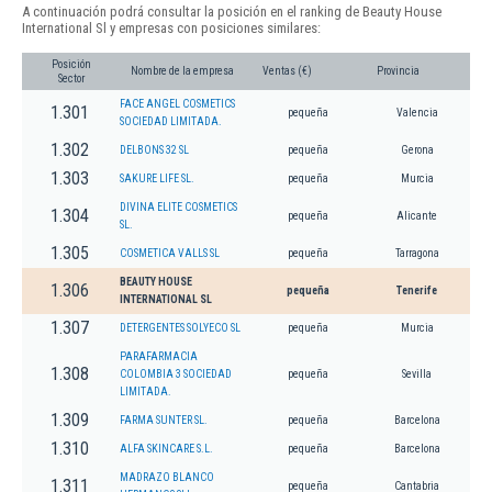
A continuación podrá consultar la posición en el ranking de Beauty House
International Sl y empresas con posiciones similares:
Posición
Nombre de la empresa
Ventas (€)
Provincia
Sector
FACE ANGEL COSMETICS
1.301
pequeña
Valencia
SOCIEDAD LIMITADA.
1.302
DELBONS 32 SL
pequeña
Gerona
1.303
SAKURE LIFE SL.
pequeña
Murcia
DIVINA ELITE COSMETICS
1.304
pequeña
Alicante
SL.
1.305
COSMETICA VALLS SL
pequeña
Tarragona
BEAUTY HOUSE
1.306
pequeña
Tenerife
INTERNATIONAL SL
1.307
DETERGENTES SOLYECO SL
pequeña
Murcia
PARAFARMACIA
1.308
COLOMBIA 3 SOCIEDAD
pequeña
Sevilla
LIMITADA.
1.309
FARMA SUNTER SL.
pequeña
Barcelona
1.310
ALFA SKINCARE S.L.
pequeña
Barcelona
MADRAZO BLANCO
1.311
pequeña
Cantabria