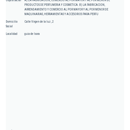
Objeto Social
A) LA FABRICACION, COMERCIO AL POR MAYOR Y AL POR MENOR DE
PRODUCTOS DE PERFUMERIA Y COSMETICA. B) LA FABRICACION,
ARRENDAMIENTO Y COMERCIO AL POR MAYOR Y AL POR MENOR DE
MAQUINARIAS, HERRAMIENTAS Y ACCESORIOS PARA PERFU
Domicilio
Calle Virgen de la luz , 2
Social
Localidad
guia de Isora