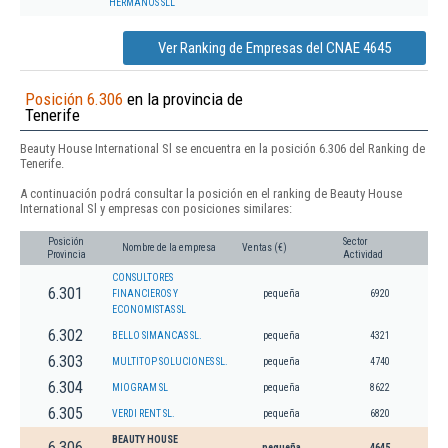
HERMANOS SLL
Ver Ranking de Empresas del CNAE 4645
Posición 6.306
en la provincia de
Tenerife
Beauty House International Sl se encuentra en la posición 6.306 del Ranking de
Tenerife.
A continuación podrá consultar la posición en el ranking de Beauty House
International Sl y empresas con posiciones similares:
Posición
Sector
Nombre de la empresa
Ventas (€)
Provincia
Actividad
CONSULTORES
6.301
FINANCIEROS Y
pequeña
6920
ECONOMISTAS SL
6.302
BELLO SIMANCAS SL.
pequeña
4321
6.303
MULTITOP SOLUCIONES SL.
pequeña
4740
6.304
MIOGRAM SL
pequeña
8622
6.305
VERDI RENT SL.
pequeña
6820
BEAUTY HOUSE
6.306
pequeña
4645