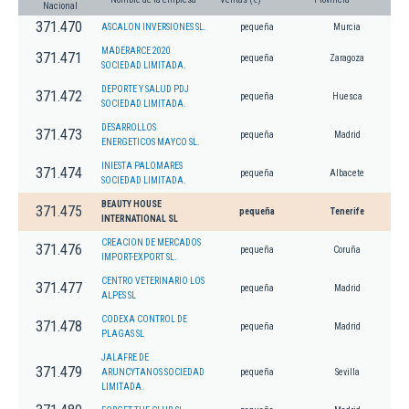
Nacional
371.470
ASCALON INVERSIONES SL.
pequeña
Murcia
MADERARCE 2020
371.471
pequeña
Zaragoza
SOCIEDAD LIMITADA.
DEPORTE Y SALUD PDJ
371.472
pequeña
Huesca
SOCIEDAD LIMITADA.
DESARROLLOS
371.473
pequeña
Madrid
ENERGETICOS MAYCO SL.
INIESTA PALOMARES
371.474
pequeña
Albacete
SOCIEDAD LIMITADA.
BEAUTY HOUSE
371.475
pequeña
Tenerife
INTERNATIONAL SL
CREACION DE MERCADOS
371.476
pequeña
Coruña
IMPORT-EXPORT SL.
CENTRO VETERINARIO LOS
371.477
pequeña
Madrid
ALPES SL
CODEXA CONTROL DE
371.478
pequeña
Madrid
PLAGAS SL
JALAFRE DE
371.479
ARUNCYTANOS SOCIEDAD
pequeña
Sevilla
LIMITADA.