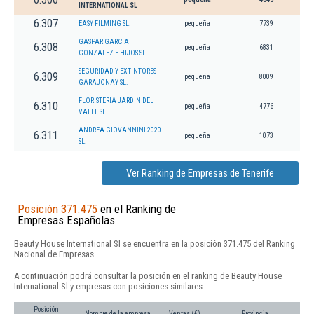
INTERNATIONAL SL
6.307
EASY FILMING SL.
pequeña
7739
GASPAR GARCIA
6.308
pequeña
6831
GONZALEZ E HIJOS SL
SEGURIDAD Y EXTINTORES
6.309
pequeña
8009
GARAJONAY SL.
FLORISTERIA JARDIN DEL
6.310
pequeña
4776
VALLE SL
ANDREA GIOVANNINI 2020
6.311
pequeña
1073
SL.
Ver Ranking de Empresas de Tenerife
Posición 371.475
en el Ranking de
Empresas Españolas
Beauty House International Sl se encuentra en la posición 371.475 del Ranking
Nacional de Empresas.
A continuación podrá consultar la posición en el ranking de Beauty House
International Sl y empresas con posiciones similares:
Posición
Nombre de la empresa
Ventas (€)
Provincia