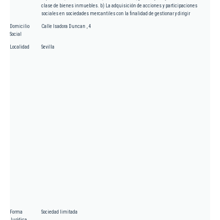
clase de bienes inmuebles. b) La adquisición de acciones y participaciones
sociales en sociedades mercantiles con la finalidad de gestionar y dirigir
Domicilio
Calle Isadora Duncan , 4
Social
Localidad
Sevilla
Forma
Sociedad limitada
Jurídica