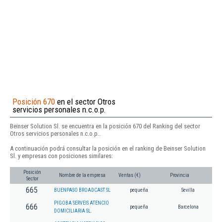
Posición 670
en el sector Otros
servicios personales n.c.o.p.
Beinser Solution Sl. se encuentra en la posición 670 del Ranking del sector
Otros servicios personales n.c.o.p..
A continuación podrá consultar la posición en el ranking de Beinser Solution
Sl. y empresas con posiciones similares:
Posición
Nombre de la empresa
Ventas (€)
Provincia
Sector
665
BUENPASO BROADCAST SL
pequeña
Sevilla
PIGOBA SERVEIS ATENCIO
666
pequeña
Barcelona
DOMICILIARIA SL.