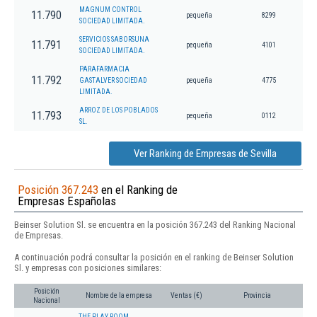
MAGNUM CONTROL
11.790
pequeña
8299
SOCIEDAD LIMITADA.
SERVICIOS SABORSUNA
11.791
pequeña
4101
SOCIEDAD LIMITADA.
PARAFARMACIA
11.792
GASTALVER SOCIEDAD
pequeña
4775
LIMITADA.
ARROZ DE LOS POBLADOS
11.793
pequeña
0112
SL.
Ver Ranking de Empresas de Sevilla
Posición 367.243
en el Ranking de
Empresas Españolas
Beinser Solution Sl. se encuentra en la posición 367.243 del Ranking Nacional
de Empresas.
A continuación podrá consultar la posición en el ranking de Beinser Solution
Sl. y empresas con posiciones similares:
Posición
Nombre de la empresa
Ventas (€)
Provincia
Nacional
THE PLAY ROOM