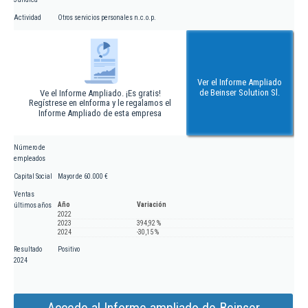
Actividad
Otros servicios personales n.c.o.p.
Ver el Informe Ampliado
de Beinser Solution Sl.
Ve el Informe Ampliado. ¡Es gratis!
Regístrese en eInforma y le regalamos el
Informe Ampliado de esta empresa
Número de
empleados
Capital Social
Mayor de 60.000 €
Ventas
Año
Variación
últimos años
2022
2023
394,92 %
2024
-30,15 %
Resultado
Positivo
2024