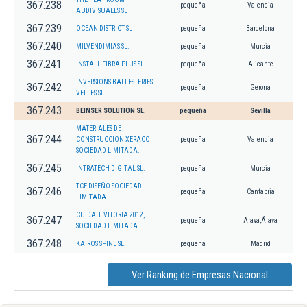
367.238
pequeña
Valencia
AUDIVISUALES SL
367.239
OCEAN DISTRICT SL
pequeña
Barcelona
367.240
MILVENDIMIAS SL.
pequeña
Murcia
367.241
INSTALL FIBRA PLUS SL.
pequeña
Alicante
INVERSIONS BALLESTERIES
367.242
pequeña
Gerona
VELLES SL
367.243
BEINSER SOLUTION SL.
pequeña
Sevilla
MATERIALES DE
367.244
CONSTRUCCION XERACO
pequeña
Valencia
SOCIEDAD LIMITADA.
367.245
INTRATECH DIGITAL SL.
pequeña
Murcia
TCE DISEÑO SOCIEDAD
367.246
pequeña
Cantabria
LIMITADA.
CUIDATE VITORIA 2012,
367.247
pequeña
Arava,Álava
SOCIEDAD LIMITADA.
367.248
KAIROS SPINE SL.
pequeña
Madrid
Ver Ranking de Empresas Nacional