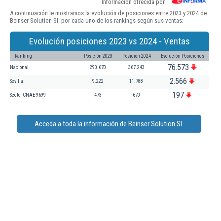
Información ofrecida por
A continuación le mostramos la evolución de posiciones entre 2023 y 2024 de
Beinser Solution Sl. por cada uno de los rankings según sus ventas:
Evolución posiciones 2023 vs 2024 - Ventas
Ranking
Posición 2023
Posición 2024
Evolución Posiciones
76.573
Nacional
290.670
367.243
2.566
Sevilla
9.222
11.788
197
Sector CNAE 9699
473
670
Acceda a toda la información de Beinser Solution Sl.