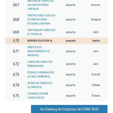
ASISTENCIA Y SERVICIOS
667
VALCAN SOCIEDAD
pequeña
Asturias
LIMITADA.
PERITACIONES Y GESTION
668
DE PRESTACIONES
pequeña
Tarragona
SOCIEDAD LIMITADA.
CARTONAJES Y SERVICIOS
669
pequeña
Cádiz
EL PORTAL SL.
670
BEINSER SOLUTION SL.
pequeña
Sevilla
SERVICIOS DE
671
MANTENIMIENTO EL
pequeña
Jaén
PATRON SL
LIMPIEZAS Y SERVICIOS
672
pequeña
Jaén
SERMAN-SUR SL
ESTANCO HERMANOS DE
673
pequeña
Tenerife
LA CRUZ HERRERA SL.
ATENCION 5 SERVICIOS
674
pequeña
Córdoba
GLOBALES SL.
OTXANDIO & TEAM
675
pequeña
Bizkaia
CONSULTING SL
Ver Ranking de Empresas del CNAE 9699