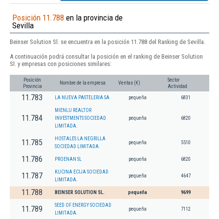
Posición 11.788
en la provincia de
Sevilla
Beinser Solution Sl. se encuentra en la posición 11.788 del Ranking de Sevilla.
A continuación podrá consultar la posición en el ranking de Beinser Solution
Sl. y empresas con posiciones similares:
Posición
Sector
Nombre de la empresa
Ventas (€)
Provincia
Actividad
11.783
LA NUEVA PASTELERIA SA
pequeña
6831
MIENLU REALTOR
11.784
INVESTMENTS SOCIEDAD
pequeña
6820
LIMITADA.
HOSTALES LA NEGRILLA
11.785
pequeña
5510
SOCIEDAD LIMITADA.
11.786
PROENAN SL
pequeña
6820
KUCINA ECIJA SOCIEDAD
11.787
pequeña
4647
LIMITADA.
11.788
BEINSER SOLUTION SL.
pequeña
9699
SEED OF ENERGY SOCIEDAD
11.789
pequeña
7112
LIMITADA.