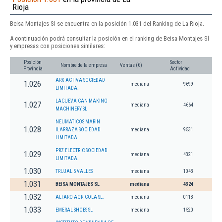
Rioja
Beisa Montajes Sl se encuentra en la posición 1.031 del Ranking de La Rioja.
A continuación podrá consultar la posición en el ranking de Beisa Montajes Sl
y empresas con posiciones similares:
Posición
Sector
Nombre de la empresa
Ventas (€)
Provincia
Actividad
ARX ACTIVA SOCIEDAD
1.026
mediana
9699
LIMITADA.
LACUEVA CAN MAKING
1.027
mediana
4664
MACHINERY SL
NEUMATICOS MARIN
1.028
ILARRAZA SOCIEDAD
mediana
9531
LIMITADA.
PRZ ELECTRIC SOCIEDAD
1.029
mediana
4321
LIMITADA.
1.030
TRUJAL 5 VALLES
mediana
1043
1.031
BEISA MONTAJES SL
mediana
4324
1.032
ALFARO AGRICOLA SL.
mediana
0113
1.033
EMERAL SHOES SL
mediana
1520