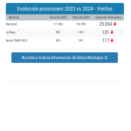
Evolución posiciones 2023 vs 2024 - Ventas
Ranking
Posición 2023
Posición 2024
Evolución Posiciones
25.054
Nacional
111.885
136.939
131
La Rioja
900
1.031
117
Sector CNAE 4324
424
541
Acceda a toda la información de Beisa Montajes Sl