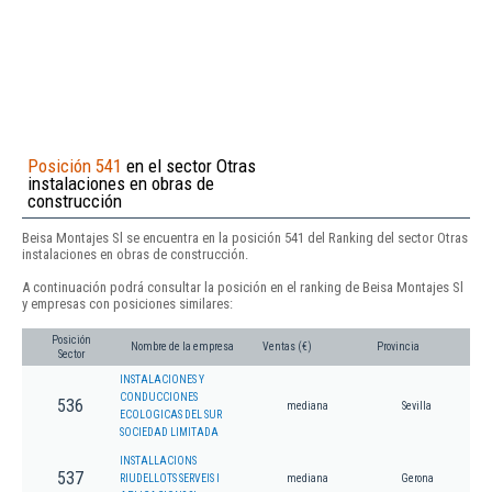
Posición 541
en el sector Otras
instalaciones en obras de
construcción
Beisa Montajes Sl se encuentra en la posición 541 del Ranking del sector Otras
instalaciones en obras de construcción.
A continuación podrá consultar la posición en el ranking de Beisa Montajes Sl
y empresas con posiciones similares:
Posición
Nombre de la empresa
Ventas (€)
Provincia
Sector
INSTALACIONES Y
CONDUCCIONES
536
mediana
Sevilla
ECOLOGICAS DEL SUR
SOCIEDAD LIMITADA
INSTALLACIONS
537
RIUDELLOTS SERVEIS I
mediana
Gerona