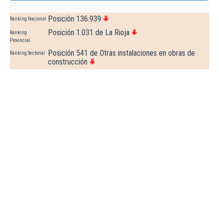
Posición 136.939
Ranking Nacional
Posición 1.031 de La Rioja
Ranking
Provincial
Posición 541 de Otras instalaciones en obras de
Ranking Sectorial
construcción