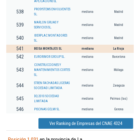
APLICACIONS SL
PROSYSTEMS ENVOLVENTES
538
mediana
Madrid
SL.
MARLON GRUAS Y
539
mediana
Madrid
SERVICIOS SL.
IBERPLAC MONTADORES
540
mediana
Madrid
SL.
541
BEISA MONTAJES SL
mediana
La Rioja
542
EURORIMOR GROUP SL.
mediana
Barcelona
CONSTRUCCIONES Y
543
MANTENIMIENTOS CORTES
mediana
Málaga
SL.
STREN FACHADAS LIGERAS
544
mediana
Zaragoza
SOCIEDAD LIMITADA.
DQ 2010 SOCIEDAD
545
mediana
Palmas (las)
LIMITADA
546
PISCINAS GELMI SL.
mediana
Gerona
Ver Ranking de Empresas del CNAE 4324
Posición 1.031
en la provincia de La