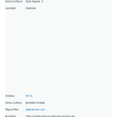
Domicilio Social
Calle Gayarre , 3
Localidad
Calahorra
Teléfono
94113...
Forma Jurídica
Sociedad limitada
Página Web
www.beisasl.com
Actividad
Otras instalaciones en obras de construcción