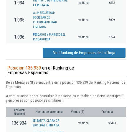
INSTITUTO DE VIVIENDA DE
1.034
mediana
6812
LA RIOJA SA
A. 24 SEGURIDAD
SOCIEDAD DE
1.035
mediana
8009
RESPONSABILIDAD
LIMITADA
PESCADOS Y MARISCOS EL
1.036
mediana
4723
PESCADOR SA
Ver Ranking de Empresas de La Rioja
Posición 136.939
en el Ranking de
Empresas Españolas
Beisa Montajes Sl se encuentra en la posición 136.939 del Ranking Nacional de
Empresas.
A continuación podrá consultar la posición en el ranking de Beisa Montajes Sl
y empresas con posiciones similares:
Posición
Nombre de la empresa
Ventas (€)
Provincia
Nacional
SEI SANTA CLARA CP
136.934
mediana
Sevilla
SOCIEDAD LIMITADA.