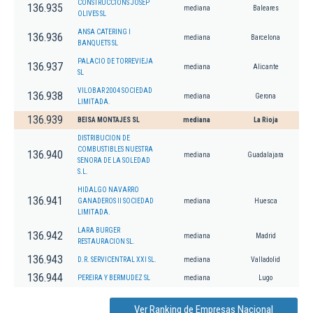
CONSTRUCCIONS JOSEP
136.935
mediana
Baleares
OLIVES SL
ANSA CATERING I
136.936
mediana
Barcelona
BANQUETS SL
PALACIO DE TORREVIEJA
136.937
mediana
Alicante
SL
VILOBAR 2004 SOCIEDAD
136.938
mediana
Gerona
LIMITADA.
136.939
BEISA MONTAJES SL
mediana
La Rioja
DISTRIBUCION DE
COMBUSTIBLES NUESTRA
136.940
mediana
Guadalajara
SENORA DE LA SOLEDAD
S.L.
HIDALGO NAVARRO
136.941
GANADEROS II SOCIEDAD
mediana
Huesca
LIMITADA.
LARA BURGER
136.942
mediana
Madrid
RESTAURACION SL.
136.943
D.R. SERVICENTRAL XXI SL.
mediana
Valladolid
136.944
PEREIRA Y BERMUDEZ SL
mediana
Lugo
Ver Ranking de Empresas Nacional