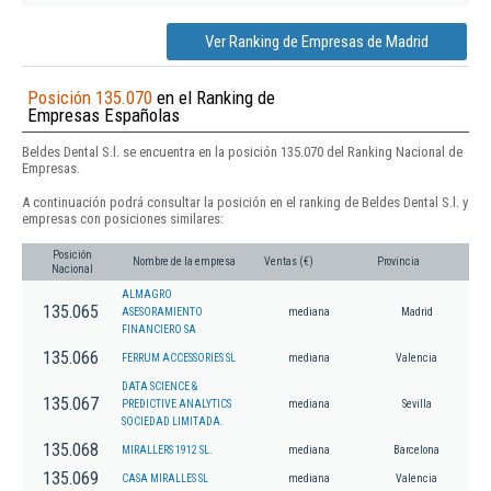
Ver Ranking de Empresas de Madrid
Posición 135.070
en el Ranking de
Empresas Españolas
Beldes Dental S.l. se encuentra en la posición 135.070 del Ranking Nacional de
Empresas.
A continuación podrá consultar la posición en el ranking de Beldes Dental S.l. y
empresas con posiciones similares:
Posición
Nombre de la empresa
Ventas (€)
Provincia
Nacional
ALMAGRO
135.065
ASESORAMIENTO
mediana
Madrid
FINANCIERO SA
135.066
FERRUM ACCESSORIES SL
mediana
Valencia
DATA SCIENCE &
135.067
PREDICTIVE ANALYTICS
mediana
Sevilla
SOCIEDAD LIMITADA.
135.068
MIRALLERS 1912 SL.
mediana
Barcelona
135.069
CASA MIRALLES SL
mediana
Valencia