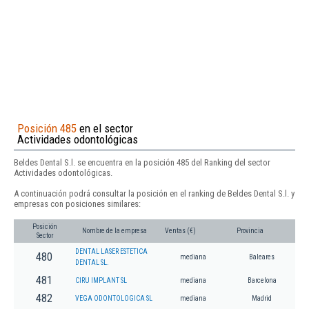
Posición 485
en el sector
Actividades odontológicas
Beldes Dental S.l. se encuentra en la posición 485 del Ranking del sector
Actividades odontológicas.
A continuación podrá consultar la posición en el ranking de Beldes Dental S.l. y
empresas con posiciones similares:
Posición
Nombre de la empresa
Ventas (€)
Provincia
Sector
DENTAL LASER ESTETICA
480
mediana
Baleares
DENTAL SL.
481
CIRU IMPLANT SL
mediana
Barcelona
482
VEGA ODONTOLOGICA SL
mediana
Madrid