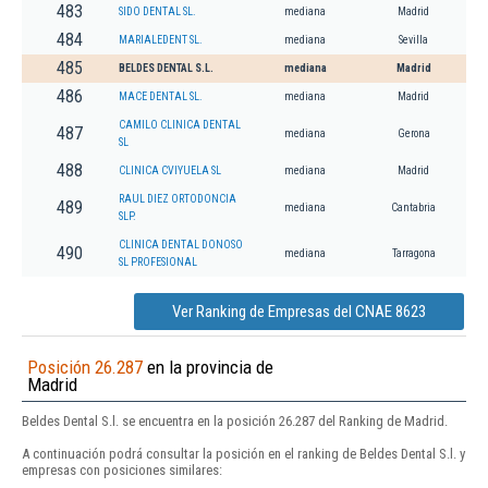
483
SIDO DENTAL SL.
mediana
Madrid
484
MARIALEDENT SL.
mediana
Sevilla
485
BELDES DENTAL S.L.
mediana
Madrid
486
MACE DENTAL SL.
mediana
Madrid
CAMILO CLINICA DENTAL
487
mediana
Gerona
SL
488
CLINICA CVIYUELA SL
mediana
Madrid
RAUL DIEZ ORTODONCIA
489
mediana
Cantabria
SLP.
CLINICA DENTAL DONOSO
490
mediana
Tarragona
SL PROFESIONAL
Ver Ranking de Empresas del CNAE 8623
Posición 26.287
en la provincia de
Madrid
Beldes Dental S.l. se encuentra en la posición 26.287 del Ranking de Madrid.
A continuación podrá consultar la posición en el ranking de Beldes Dental S.l. y
empresas con posiciones similares: