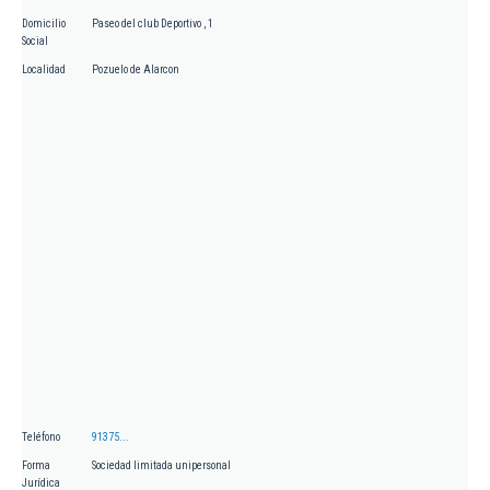
Domicilio
Paseo del club Deportivo , 1
Social
Localidad
Pozuelo de Alarcon
Teléfono
91375...
Forma
Sociedad limitada unipersonal
Jurídica