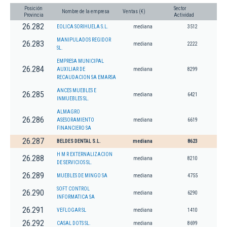
Posición
Sector
Nombre de la empresa
Ventas (€)
Provincia
Actividad
26.282
EOLICA SORIHUELA S.L.
mediana
3512
MANIPULADOS REGIDOR
26.283
mediana
2222
SL.
EMPRESA MUNICIPAL
26.284
AUXILIAR DE
mediana
8299
RECAUDACION SA EMARSA
ANCES MUEBLES E
26.285
mediana
6421
INMUEBLES SL.
ALMAGRO
26.286
ASESORAMIENTO
mediana
6619
FINANCIERO SA
26.287
BELDES DENTAL S.L.
mediana
8623
H M R EXTERNALIZACION
26.288
mediana
8210
DE SERVICIOS SL.
26.289
MUEBLES DE MINGO SA
mediana
4755
SOFT CONTROL
26.290
mediana
6290
INFORMATICA SA
26.291
VEFLOGAR SL
mediana
1410
26.292
CASAL DOTS SL.
mediana
8699