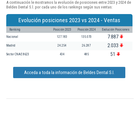
A continuación le mostramos la evolución de posiciones entre 2023 y 2024 de
Beldes Dental S.l. por cada uno de los rankings según sus ventas:
Evolución posiciones 2023 vs 2024 - Ventas
Ranking
Posición 2023
Posición 2024
Evolución Posiciones
7.887
Nacional
127.183
135.070
2.033
Madrid
24.254
26.287
51
Sector CNAE 8623
434
485
Acceda a toda la información de Beldes Dental S.l.