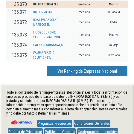
135.070
BELDES DENTAL S.L.
mediana
Madrid
135.071
IBECON 2003 SL
mediana
Valladolid
ROAL PESCADOS Y
135.072
mediana
Cádiz
MARISCOS SL.
HIJOS DE ONOFRE
135.073
mediana
Huelva
SANCHEZ MARTIN SA
135.074
CALZADOS DESTAKA, S.L.
mediana
La Rioja
PAUMAPLASTIC
135.075
mediana
Barcelona
SOLUTIONS SL
Ver Ranking de Empresas Nacional
Todo el contenido de ranking-empresas.eleconomista.es y toda la información de
empresas procede de la base de datos de INFORMA D&B S.A.U. (S.M.E.) y es
tratada y suministrada por INFORMA D&B S.A.U. (S.M.E.). En todo caso, la
información de empresas que proporcionamos debe ser tenida en cuenta sólo
como un elemento más a considerar a la hora de adoptar decisiones comerciales
y no debe por tanto determinar las mismas.
Preguntas Frecuentes
Condiciones Generales
Política de Privacidad
Política de Cookies
Configuración de cookies