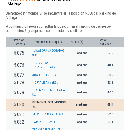
Málaga
Belmonte-patrimonios Sl se encuentra en la posición 5.080 del Ranking de
Málaga.
A continuación podrá consultar la posición en el ranking de Belmonte-
patrimonios Sl y empresas con posiciones similares:
Posición
Sector
Nombre de la empresa
Ventas (€)
Provincia
Actividad
IUSLABORAL ABOGADOS
5.075
mediana
6910
SLP
PYCINNOVA
5.076
mediana
4101
CONSTRUCTORA SL.
5.077
JESSI PROPERTIES SL
mediana
6820
5.078
HORTALIZAS MYR SL.
mediana
4631
COSTAPINT PINTORES JSA
5.079
mediana
4334
SL.
BELMONTE-PATRIMONIOS
5.080
mediana
6811
SL
5.081
MBS SUITES MARBELLA SL.
mediana
5520
5.082
PAMPA GOURMET SL.
mediana
5611
TRANSPORTES MIGUEL