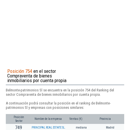
Posición 754
en el sector
Compraventa de bienes
inmobiliarios por cuenta propia
Belmonte-patrimonios Sl se encuentra en la posición 754 del Ranking del
sector Compraventa de bienes inmobiliarios por cuenta propia.
A continuación podrá consultar la posición en el ranking de Belmonte-
patrimonios Sl y empresas con posiciones similares:
Posición
Nombre de la empresa
Ventas (€)
Provincia
Sector
749
PRINCIPAL REAL ESTATE SL.
mediana
Madrid