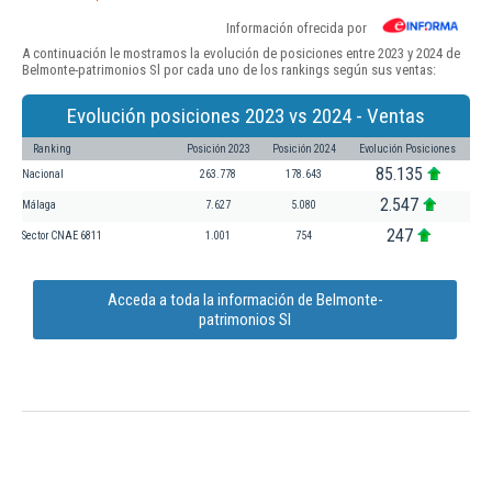
Información ofrecida por
A continuación le mostramos la evolución de posiciones entre 2023 y 2024 de
Belmonte-patrimonios Sl por cada uno de los rankings según sus ventas:
Evolución posiciones 2023 vs 2024 - Ventas
Ranking
Posición 2023
Posición 2024
Evolución Posiciones
85.135
Nacional
263.778
178.643
2.547
Málaga
7.627
5.080
247
Sector CNAE 6811
1.001
754
Acceda a toda la información de Belmonte-
patrimonios Sl