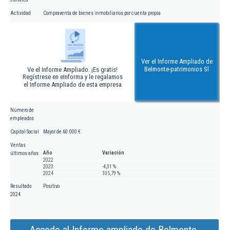
Actividad
Compraventa de bienes inmobiliarios por cuenta propia
Ver el Informe Ampliado de
Belmonte-patrimonios Sl
Ve el Informe Ampliado. ¡Es gratis!
Regístrese en eInforma y le regalamos
el Informe Ampliado de esta empresa
Número de
empleados
Capital Social
Mayor de 60.000 €
Ventas
Año
Variación
últimos años
2022
2023
-4,31 %
2024
105,79 %
Resultado
Positivo
2024