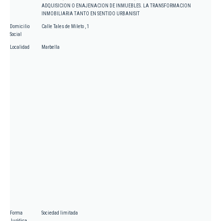
ADQUISICION O ENAJENACION DE INMUEBLES. LA TRANSFORMACION
INMOBILIARIA TANTO EN SENTIDO URBANISIT
Domicilio
Calle Tales de Mileto , 1
Social
Localidad
Marbella
Forma
Sociedad limitada
Jurídica