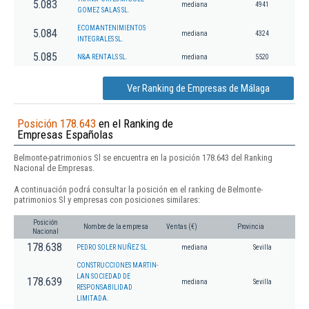
5.083
mediana
4941
GOMEZ SALAS SL.
ECOMANTENIMIENTOS
5.084
mediana
4324
INTEGRALES SL.
5.085
N&A RENTALS SL.
mediana
5520
Ver Ranking de Empresas de Málaga
Posición 178.643
en el Ranking de
Empresas Españolas
Belmonte-patrimonios Sl se encuentra en la posición 178.643 del Ranking
Nacional de Empresas.
A continuación podrá consultar la posición en el ranking de Belmonte-
patrimonios Sl y empresas con posiciones similares:
Posición
Nombre de la empresa
Ventas (€)
Provincia
Nacional
178.638
PEDRO SOLER NUÑEZ SL
mediana
Sevilla
CONSTRUCCIONES MARTIN-
LAN SOCIEDAD DE
178.639
mediana
Sevilla
RESPONSABILIDAD
LIMITADA.