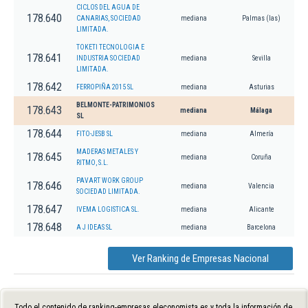
CICLOS DEL AGUA DE
178.640
CANARIAS, SOCIEDAD
mediana
Palmas (las)
LIMITADA.
TOKETI TECNOLOGIA E
178.641
INDUSTRIA SOCIEDAD
mediana
Sevilla
LIMITADA.
178.642
FERROPIÑA 2015 SL
mediana
Asturias
BELMONTE-PATRIMONIOS
178.643
mediana
Málaga
SL
178.644
FITO-JESB SL
mediana
Almería
MADERAS METALES Y
178.645
mediana
Coruña
RITMO, S.L.
PAVART WORK GROUP
178.646
mediana
Valencia
SOCIEDAD LIMITADA.
178.647
IVEMA LOGISTICA SL.
mediana
Alicante
178.648
A J IDEAS SL
mediana
Barcelona
Ver Ranking de Empresas Nacional
Todo el contenido de ranking-empresas.eleconomista.es y toda la información de