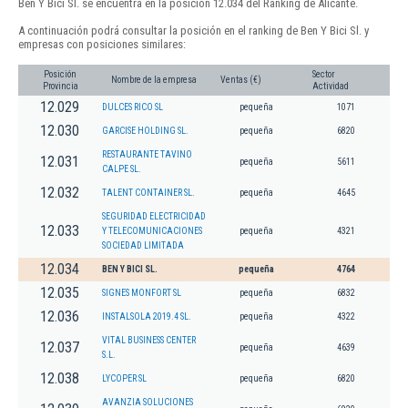
Ben Y Bici Sl. se encuentra en la posición 12.034 del Ranking de Alicante.
A continuación podrá consultar la posición en el ranking de Ben Y Bici Sl. y
empresas con posiciones similares:
Posición
Sector
Nombre de la empresa
Ventas (€)
Provincia
Actividad
12.029
DULCES RICO SL
pequeña
1071
12.030
GARCISE HOLDING SL.
pequeña
6820
RESTAURANTE TAVINO
12.031
pequeña
5611
CALPE SL.
12.032
TALENT CONTAINER SL.
pequeña
4645
SEGURIDAD ELECTRICIDAD
12.033
Y TELECOMUNICACIONES
pequeña
4321
SOCIEDAD LIMITADA
12.034
BEN Y BICI SL.
pequeña
4764
12.035
SIGNES MONFORT SL
pequeña
6832
12.036
INSTALSOLA 2019.4 SL.
pequeña
4322
VITAL BUSINESS CENTER
12.037
pequeña
4639
S.L.
12.038
LYCOPER SL
pequeña
6820
AVANZIA SOLUCIONES