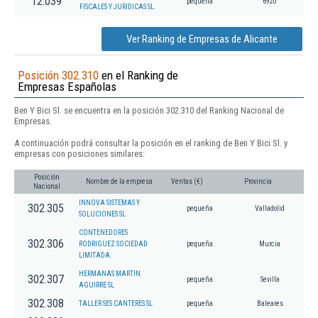
12.039
pequeña
6920
FISCALES Y JURIDICAS SL.
Ver Ranking de Empresas de Alicante
Posición 302.310
en el Ranking de
Empresas Españolas
Ben Y Bici Sl. se encuentra en la posición 302.310 del Ranking Nacional de
Empresas.
A continuación podrá consultar la posición en el ranking de Ben Y Bici Sl. y
empresas con posiciones similares:
Posición
Nombre de la empresa
Ventas (€)
Provincia
Nacional
INNOVA SISTEMAS Y
302.305
pequeña
Valladolid
SOLUCIONES SL
CONTENEDORES
302.306
RODRIGUEZ SOCIEDAD
pequeña
Murcia
LIMITADA.
HERMANAS MARTIN
302.307
pequeña
Sevilla
AGUIRRE SL
302.308
TALLER SES CANTERES SL
pequeña
Baleares