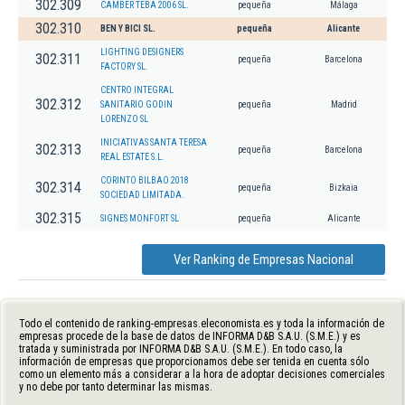
302.309
CAMBER TEBA 2006 SL.
pequeña
Málaga
302.310
BEN Y BICI SL.
pequeña
Alicante
LIGHTING DESIGNERS
302.311
pequeña
Barcelona
FACTORY SL.
CENTRO INTEGRAL
302.312
SANITARIO GODIN
pequeña
Madrid
LORENZO SL
INICIATIVAS SANTA TERESA
302.313
pequeña
Barcelona
REAL ESTATE S.L.
CORINTO BILBAO 2018
302.314
pequeña
Bizkaia
SOCIEDAD LIMITADA.
302.315
SIGNES MONFORT SL
pequeña
Alicante
Ver Ranking de Empresas Nacional
Todo el contenido de ranking-empresas.eleconomista.es y toda la información de
empresas procede de la base de datos de INFORMA D&B S.A.U. (S.M.E.) y es
tratada y suministrada por INFORMA D&B S.A.U. (S.M.E.). En todo caso, la
información de empresas que proporcionamos debe ser tenida en cuenta sólo
como un elemento más a considerar a la hora de adoptar decisiones comerciales
y no debe por tanto determinar las mismas.