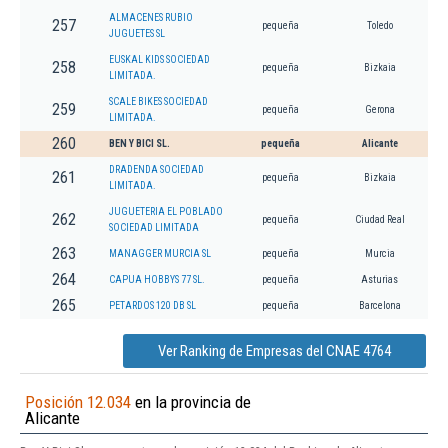
ALMACENES RUBIO
257
pequeña
Toledo
JUGUETES SL
EUSKAL KIDS SOCIEDAD
258
pequeña
Bizkaia
LIMITADA.
SCALE BIKES SOCIEDAD
259
pequeña
Gerona
LIMITADA.
260
BEN Y BICI SL.
pequeña
Alicante
DRADENDA SOCIEDAD
261
pequeña
Bizkaia
LIMITADA.
JUGUETERIA EL POBLADO
262
pequeña
Ciudad Real
SOCIEDAD LIMITADA
263
MANAGGER MURCIA SL
pequeña
Murcia
264
CAPUA HOBBYS 77 SL.
pequeña
Asturias
265
PETARDOS 120 DB SL
pequeña
Barcelona
Ver Ranking de Empresas del CNAE 4764
Posición 12.034
en la provincia de
Alicante