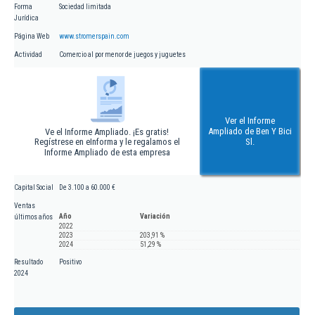
Forma
Sociedad limitada
Jurídica
Página Web
www.stromerspain.com
Actividad
Comercio al por menor de juegos y juguetes
Ver el Informe
Ampliado de Ben Y Bici
Ve el Informe Ampliado. ¡Es gratis!
Regístrese en eInforma y le regalamos el
Sl.
Informe Ampliado de esta empresa
Capital Social
De 3.100 a 60.000 €
Ventas
Año
Variación
últimos años
2022
2023
203,91 %
2024
51,29 %
Resultado
Positivo
2024