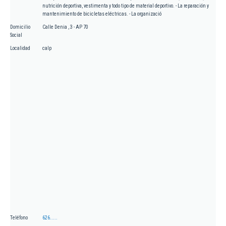
nutrición deportiva, vestimenta y todo tipo de material deportivo. - La reparación y
mantenimiento de bicicletas eléctricas. - La organizació
Domicilio
Calle Denia , 3 - AP 70
Social
Localidad
calp
Teléfono
626.....