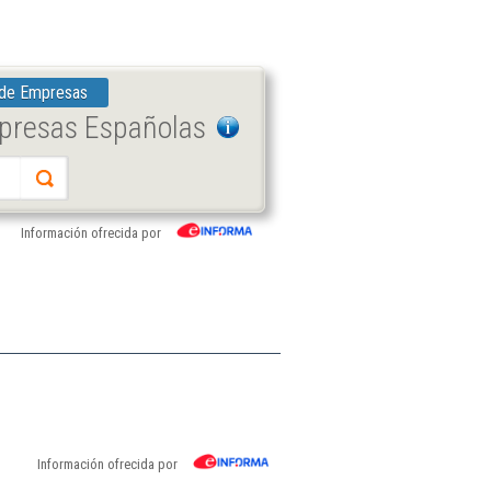
 de Empresas
mpresas Españolas
Información ofrecida por
Información ofrecida por