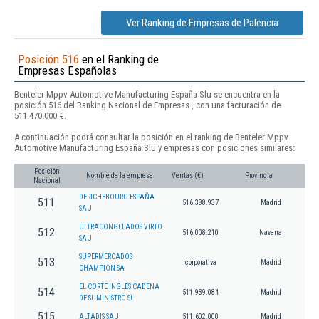
Ver Ranking de Empresas de Palencia
Posición 516
en el Ranking de
Empresas Españolas
Benteler Mppv Automotive Manufacturing España Slu se encuentra en la
posición 516 del Ranking Nacional de Empresas , con una facturación de
511.470.000 €.
A continuación podrá consultar la posición en el ranking de Benteler Mppv
Automotive Manufacturing España Slu y empresas con posiciones similares:
Posición
Nombre de la empresa
Ventas (€)
Provincia
Nacional
DERICHEBOURG ESPAÑA
511
516.388.937
Madrid
SAU
ULTRACONGELADOS VIRTO
512
516.008.210
Navarra
SAU
SUPERMERCADOS
513
corporativa
Madrid
CHAMPION SA
EL CORTE INGLES CADENA
514
511.939.084
Madrid
DE SUMINISTRO SL.
515
ALTADIS SAU
511.602.000
Madrid