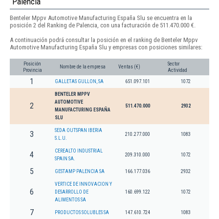
Palencia
Benteler Mppv Automotive Manufacturing España Slu se encuentra en la
posición 2 del Ranking de Palencia, con una facturación de 511.470.000 €.
A continuación podrá consultar la posición en el ranking de Benteler Mppv
Automotive Manufacturing España Slu y empresas con posiciones similares:
Posición
Sector
Nombre de la empresa
Ventas (€)
Provincia
Actividad
1
GALLETAS GULLON, SA
651.097.101
1072
BENTELER MPPV
AUTOMOTIVE
2
511.470.000
2932
MANUFACTURING ESPAÑA
SLU
SEDA OUTSPAN IBERIA
3
210.277.000
1083
S.L.U.
CEREALTO INDUSTRIAL
4
209.310.000
1072
SPAIN SA.
5
GESTAMP PALENCIA SA
166.177.036
2932
VERTICE DE INNOVACION Y
6
DESARROLLO DE
160.699.122
1072
ALIMENTOS SA
7
PRODUCTOS SOLUBLES SA
147.610.724
1083