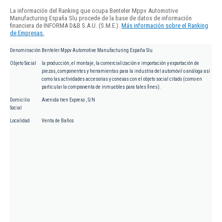
La información del Ranking que ocupa Benteler Mppv Automotive
Manufacturing España Slu procede de la base de datos de información
financiera de INFORMA D&B S.A.U. (S.M.E.).
Más información sobre el Ranking
de Empresas.
Denominación
Benteler Mppv Automotive Manufacturing España Slu
Objeto Social
la producción, el montaje, la comercialización e importación y exportación de
piezas, componentes y herramientas para la industria del automóvil o análoga así
como las actividades accesorias y conexas con el objeto social citado (como en
particular la compraventa de inmuebles para tales fines).
Domicilio
Avenida tren Expreso , S/N
Social
Localidad
Venta de Baños