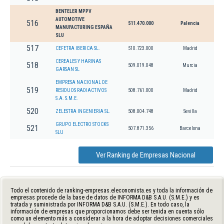
BENTELER MPPV
AUTOMOTIVE
516
511.470.000
Palencia
MANUFACTURING ESPAÑA
SLU
517
CEFETRA IBERICA SL.
510.723.000
Madrid
CEREALES Y HARINAS
518
509.019.048
Murcia
GARSAN SL
EMPRESA NACIONAL DE
519
RESIDUOS RADIACTIVOS
508.761.000
Madrid
S.A. S.M.E.
520
ZELESTRA INGENIERIA SL.
508.004.748
Sevilla
GRUPO ELECTRO STOCKS
521
507.871.356
Barcelona
SLU
Ver Ranking de Empresas Nacional
Todo el contenido de ranking-empresas.eleconomista.es y toda la información de
empresas procede de la base de datos de INFORMA D&B S.A.U. (S.M.E.) y es
tratada y suministrada por INFORMA D&B S.A.U. (S.M.E.). En todo caso, la
información de empresas que proporcionamos debe ser tenida en cuenta sólo
como un elemento más a considerar a la hora de adoptar decisiones comerciales