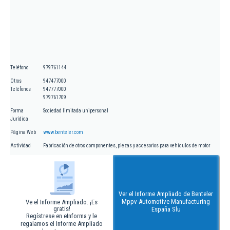
Teléfono
979761144
Otros
947477000
Teléfonos
947777000
979761709
Forma
Sociedad limitada unipersonal
Jurídica
Página Web
www.benteler.com
Actividad
Fabricación de otros componentes, piezas y accesorios para vehículos de motor
Ver el Informe Ampliado de Benteler
Mppv Automotive Manufacturing
Ve el Informe Ampliado. ¡Es
gratis!
España Slu
Regístrese en eInforma y le
regalamos el Informe Ampliado