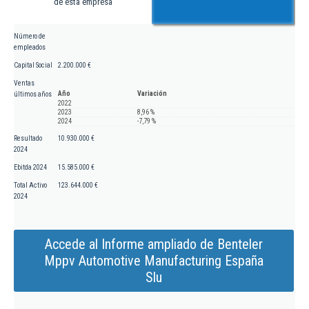
de esta empresa
Número de
empleados
Capital Social
2.200.000 €
Ventas
Año
Variación
últimos años
2022
2023
8,96 %
2024
-7,79 %
Resultado
10.930.000 €
2024
Ebitda 2024
15.585.000 €
Total Activo
123.644.000 €
2024
Accede al Informe ampliado de Benteler
Mppv Automotive Manufacturing España
Slu