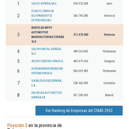
1
VALEO ESPAÑA SAU
953.973.308
Jaén
PLASTIC OMNIUM
2
EQUIPAMIENTOS
563.746.280
Valencia
EXTERIORES SAU
BENTELER MPPV
AUTOMOTIVE
3
511.470.000
Palencia
MANUFACTURING ESPAÑA
SLU
DALPHI METAL ESPAÑA
4
498.235.000
Pontevedra
SLU
5
ADIENT SEATING SPAIN SL.
485.075.436
Zaragoza
BORGWARNER EMISSIONS
6
386.329.489
Pontevedra
SYSTEMS SPAIN SL
DAIMLER BUSES ESPAÑA,
7
358.663.000
Cantabria
S.A.
FAURECIA AUTOMOTIVE
8
301.240.000
Madrid
ESPAÑA SA
Ver Ranking de Empresas del CNAE 2932
Posición 2
en la provincia de