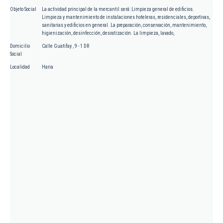
Objeto Social
La actividad principal de la mercantil será: Limpieza general de edificios.
Limpieza y mantenimiento de instalaciones hoteleras, residenciales, deportivas,
sanitarias y edificios en general. La preparación, conservación, mantenimiento,
higienización, desinfección, desratización. La limpieza, lavado,
Domicilio
Calle Guatifay , 9 - 1 DR
Social
Localidad
Haria