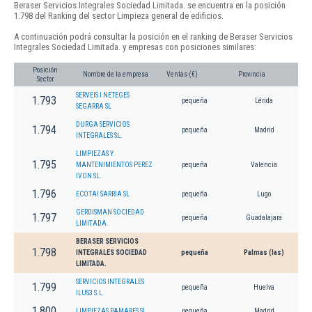
Beraser Servicios Integrales Sociedad Limitada. se encuentra en la posición
1.798 del Ranking del sector Limpieza general de edificios.
A continuación podrá consultar la posición en el ranking de Beraser Servicios
Integrales Sociedad Limitada. y empresas con posiciones similares:
Posición
Nombre de la empresa
Ventas (€)
Provincia
Sector
SERVEIS I NETEGES
1.793
pequeña
Lérida
SEGARRA SL
DURGA SERVICIOS
1.794
pequeña
Madrid
INTEGRALES SL.
LIMPIEZAS Y
1.795
MANTENIMIENTOS PEREZ
pequeña
Valencia
IVON SL.
1.796
ECOTAI SARRIA SL
pequeña
Lugo
GERDISMAN SOCIEDAD
1.797
pequeña
Guadalajara
LIMITADA.
BERASER SERVICIOS
1.798
INTEGRALES SOCIEDAD
pequeña
Palmas (las)
LIMITADA.
SERVICIOS INTEGRALES
1.799
pequeña
Huelva
ILUS3 S.L.
1.800
LIMPIEZAS PAMARES SL
pequeña
Madrid