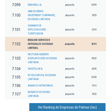
7.099
SERVIWELL SL
pequeña
8299
J&M SOURSING
7.100
INVESTMENT COMPANIES,
pequeña
7020
SOCIEDAD LIMITADA.
VIKMAR-TUR
7.101
EXPLOTACIONES
pequeña
5510
TURISTICAS SA
BERASER SERVICIOS
7.102
INTEGRALES SOCIEDAD
pequeña
8121
LIMITADA.
FACTORIA NEMESYS
7.103
DOSPUNTOCERO SOCIEDAD
pequeña
9020
LIMITADA.
7.104
INGETELCA SL
pequeña
6290
NT EDUCATION, SOCIEDAD
7.105
pequeña
8559
LIMITADA.
7.106
ABANICO NETWORKS SL
pequeña
7412
MOSAECO SOCIEDAD
7.107
pequeña
7020
LIMITADA.
Ver Ranking de Empresas de Palmas (las)