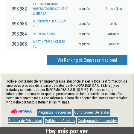
FACTORIA NEMESYS
393.982
DOSPUNTOCERO SOCIEDAD
pequeña
Palmas (las)
LIMITADA.
MONTBOVI ALMACELLES
393.983
pequeña
Lérida
SL.
393.984
AUTO SALADAS SL
pequeña
Alicante
MARTIN TERRON CEREZO
393.985
pequeña
Castellon
SL.
Ver Ranking de Empresas Nacional
Todo el contenido de ranking-empresas.eleconomista.es y toda la información de
empresas procede de la base de datos de INFORMA D&B S.A.U. (S.M.E.) y es
tratada y suministrada por INFORMA D&B S.A.U. (S.M.E.). En todo caso, la
información de empresas que proporcionamos debe ser tenida en cuenta sólo
como un elemento más a considerar a la hora de adoptar decisiones comerciales
y no debe por tanto determinar las mismas.
Preguntas Frecuentes
Condiciones Generales
Política de Privacidad
Política de Cookies
Configuración de cookies
Hay más por ver