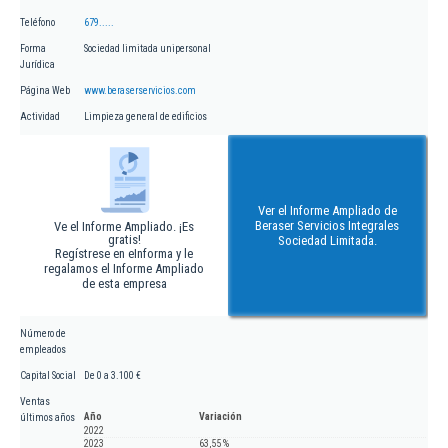
Teléfono
679.....
Forma
Sociedad limitada unipersonal
Jurídica
Página Web
www.beraserservicios.com
Actividad
Limpieza general de edificios
Ver el Informe Ampliado de
Beraser Servicios Integrales
Ve el Informe Ampliado. ¡Es
gratis!
Sociedad Limitada.
Regístrese en eInforma y le
regalamos el Informe Ampliado
de esta empresa
Número de
empleados
Capital Social
De 0 a 3.100 €
Ventas
Año
Variación
últimos años
2022
2023
63,55 %