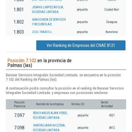
JESANG LIMPIEZAS CLM,
1.801
pequeña
Ciudad Real
SOCIEDAD LIMITADA.
ARAGONESA DE SERVICIOS
1.802
pequeña
Zaragoza
Y RECURSOS AIE.
1.803
ZIZIL TRADE S.L.
pequeña
Barcelona
Ver Ranking de Empresas del CNAE 8121
Posición 7.102
en la provincia de
Palmas (las)
Beraser Servicios Integrales Sociedad Limitada. se encuentra en la posición
7.102 del Ranking de Palmas (las).
A continuación podrá consultar la posición en el ranking de Beraser Servicios
Integrales Sociedad Limitada. y empresas con posiciones similares:
Posición
Sector
Nombre de la empresa
Ventas (€)
Provincia
Actividad
RENOVABLES ALMA VERDE,
7.097
pequeña
4321
SOCIEDAD LIMITADA.
INMOBILIARIA SVIZZERA,
7.098
pequeña
6812
SOCIEDAD LIMITADA.