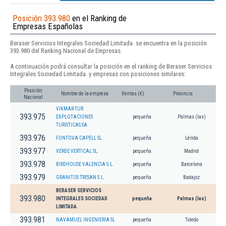
Posición 393.980
en el Ranking de
Empresas Españolas
Beraser Servicios Integrales Sociedad Limitada. se encuentra en la posición
393.980 del Ranking Nacional de Empresas.
A continuación podrá consultar la posición en el ranking de Beraser Servicios
Integrales Sociedad Limitada. y empresas con posiciones similares:
Posición
Nombre de la empresa
Ventas (€)
Provincia
Nacional
VIKMAR-TUR
393.975
EXPLOTACIONES
pequeña
Palmas (las)
TURISTICAS SA
393.976
FONTOVA CAPELL SL.
pequeña
Lérida
393.977
VERDE VERTICAL SL.
pequeña
Madrid
393.978
BIRDHOUSE VALENCIA S.L.
pequeña
Barcelona
393.979
GRANITOS TRESAN S.L.
pequeña
Badajoz
BERASER SERVICIOS
393.980
INTEGRALES SOCIEDAD
pequeña
Palmas (las)
LIMITADA.
393.981
NAVAMUEL INGENIERIA SL
pequeña
Toledo