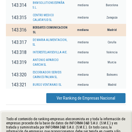
BKM SOLUTIONS ESPAÑA
143.314
mediana
Barcelona
S.L.
CENTRO MEDICO
143.315
mediana
Zaragoza
CALATAYUD SL
BERDAYES COMUNICACION
143.316
mediana
Madrid
SL
DE MARIA ALIMENTACION,
143.317
mediana
Coruña
SL
143.318
INTERESTELAR SEVILLA AIE.
mediana
Valencia
ANTONIO APARICIO
143.319
mediana
Murcia
GARCIA SL
ESCORXADOR I SERVEIS
143.320
mediana
Baleares
CARNICS PALMA SL.
143.321
BURGO VENTANAS I SL
mediana
Madrid
Ver Ranking de Empresas Nacional
Todo el contenido de ranking-empresas.eleconomista.es y toda la información de
empresas procede de la base de datos de INFORMA D&B S.A.U. (S.M.E.) y es
tratada y suministrada por INFORMA D&B S.A.U. (S.M.E.). En todo caso, la
información de empresas que proporcionamos debe ser tenida en cuenta sólo