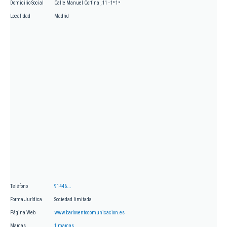
Domicilio Social
Calle Manuel Cortina , 11 - 1º 1ª
Localidad
Madrid
Teléfono
91446...
Forma Jurídica
Sociedad limitada
Página Web
www.barloventocomunicacion.es
Marcas
1 marcas