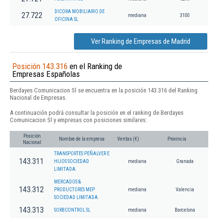
DICORA MOBILIARIO DE
27.722
mediana
3100
OFICINA SL
Ver Ranking de Empresas de Madrid
Posición 143.316
en el Ranking de
Empresas Españolas
Berdayes Comunicacion Sl se encuentra en la posición 143.316 del Ranking
Nacional de Empresas.
A continuación podrá consultar la posición en el ranking de Berdayes
Comunicacion Sl y empresas con posiciones similares:
Posición
Nombre de la empresa
Ventas (€)
Provincia
Nacional
TRANSPORTES PEÑALVER E
143.311
HIJOS SOCIEDAD
mediana
Granada
LIMITADA.
MERCADOS &
143.312
PRODUCTORES MEP
mediana
Valencia
SOCIEDAD LIMITADA.
143.313
SORBCONTROL SL
mediana
Barcelona