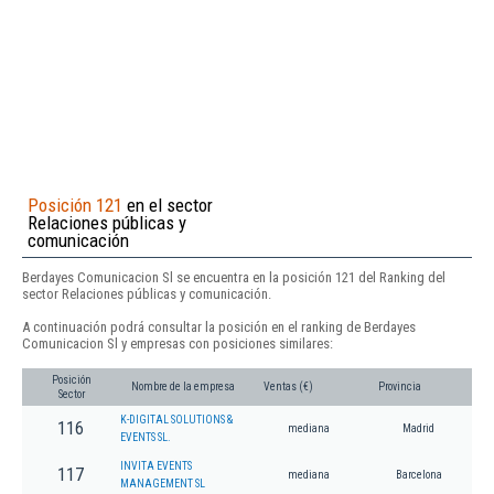
Posición 121
en el sector
Relaciones públicas y
comunicación
Berdayes Comunicacion Sl se encuentra en la posición 121 del Ranking del
sector Relaciones públicas y comunicación.
A continuación podrá consultar la posición en el ranking de Berdayes
Comunicacion Sl y empresas con posiciones similares:
Posición
Nombre de la empresa
Ventas (€)
Provincia
Sector
K-DIGITAL SOLUTIONS &
116
mediana
Madrid
EVENTS SL.
INVITA EVENTS
117
mediana
Barcelona
MANAGEMENT SL