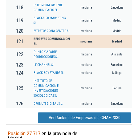
INTERMEDIA GRUP DE
118
mediana
Barcelona
COMUNICACIO SL
BLACKBIRD MARKETING
119
mediana
Madrid
SL.
120
ESTRATOS ZONA CENTRO SL
mediana
Madrid
BERDAYES COMUNICACION
121
mediana
Madrid
SL
PUNTO Y APARTE
122
mediana
Alicante
PRODUCCIONES SL.
123
LF CHANNEL SL
mediana
Barcelona
124
BLACK BOX STANDS SL.
mediana
Málaga
INSTITUTO DE
COMUNICACION E
125
mediana
Coruña
INVESTIGACIONES
SOCIOLOGICAS SL
126
CRONUTS DIGITAL S.L.
mediana
Barcelona
Ver Ranking de Empresas del CNAE 7330
Posición 27.717
en la provincia de