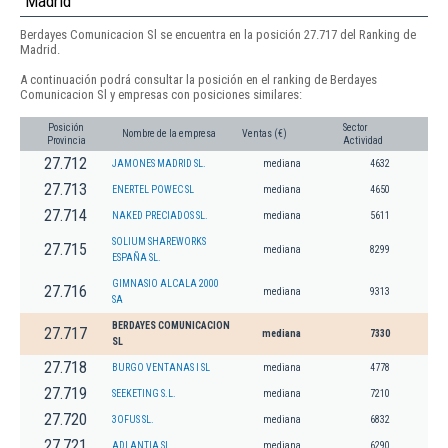
Madrid
Berdayes Comunicacion Sl se encuentra en la posición 27.717 del Ranking de
Madrid.
A continuación podrá consultar la posición en el ranking de Berdayes
Comunicacion Sl y empresas con posiciones similares:
Posición
Sector
Nombre de la empresa
Ventas (€)
Provincia
Actividad
27.712
JAMONES MADRID SL.
mediana
4632
27.713
ENERTEL POWEC SL
mediana
4650
27.714
NAKED PRECIADOS SL.
mediana
5611
SOLIUM SHAREWORKS
27.715
mediana
8299
ESPAÑA SL.
GIMNASIO ALCALA 2000
27.716
mediana
9313
SA
BERDAYES COMUNICACION
27.717
mediana
7330
SL
27.718
BURGO VENTANAS I SL
mediana
4778
27.719
SEEKETING S.L.
mediana
7210
27.720
3OFUS SL.
mediana
6832
27.721
ADLANTIA SL
mediana
6290