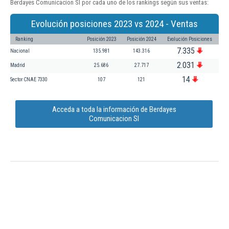
Berdayes Comunicacion Sl por cada uno de los rankings según sus ventas:
Evolución posiciones 2023 vs 2024 - Ventas
Ranking
Posición 2023
Posición 2024
Evolución Posiciones
7.335
Nacional
135.981
143.316
2.031
Madrid
25.686
27.717
14
Sector CNAE 7330
107
121
Acceda a toda la información de Berdayes
Comunicacion Sl