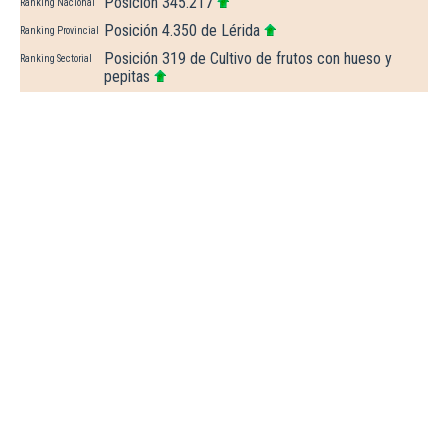
Posición 345.217
Ranking Nacional
Posición 4.350 de Lérida
Ranking Provincial
Posición 319 de Cultivo de frutos con hueso y
Ranking Sectorial
pepitas