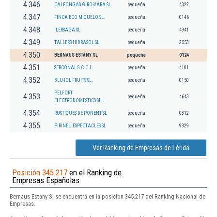
4.346
CALFONGAS GIRO-VARA SL
pequeña
4322
4.347
FINCA ECO MIQUELO SL.
pequeña
0146
4.348
ILERSAGA SL.
pequeña
4941
4.349
TALLERS HIDRASOL SL.
pequeña
2553
4.350
BERNAUS ESTANY SL
pequeña
0124
4.351
SERCONAL S.C.C.L.
pequeña
4101
4.352
BLU-IOL FRUITS SL.
pequeña
0150
PELFORT
4.353
pequeña
4643
ELECTRODOMESTICS SLL
4.354
RUSTIQUES DE PONENT SL
pequeña
0812
4.355
PIRINEU ESPECTACLES SL
pequeña
9329
Ver Ranking de Empresas de Lérida
Posición 345.217
en el Ranking de
Empresas Españolas
Bernaus Estany Sl se encuentra en la posición 345.217 del Ranking Nacional de
Empresas.