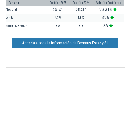
Ranking
Posición 2023
Posición 2024
Evolución Posiciones
23.314
Nacional
368.531
345.217
425
Lérida
4.775
4.350
36
Sector CNAE 0124
355
319
Acceda a toda la información de Bernaus Estany Sl