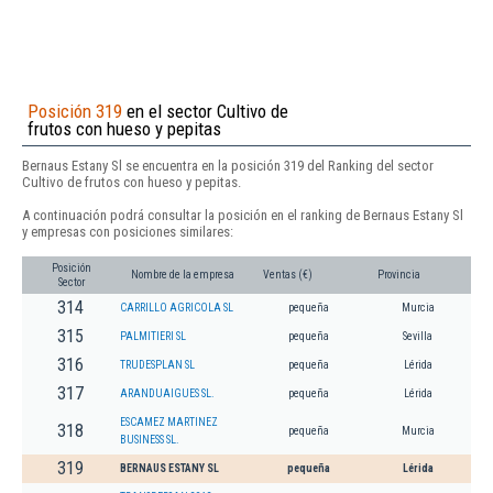
Posición 319
en el sector Cultivo de
frutos con hueso y pepitas
Bernaus Estany Sl se encuentra en la posición 319 del Ranking del sector
Cultivo de frutos con hueso y pepitas.
A continuación podrá consultar la posición en el ranking de Bernaus Estany Sl
y empresas con posiciones similares:
Posición
Nombre de la empresa
Ventas (€)
Provincia
Sector
314
CARRILLO AGRICOLA SL
pequeña
Murcia
315
PALMITIERI SL
pequeña
Sevilla
316
TRUDESPLAN SL
pequeña
Lérida
317
ARANDUAIGUES SL.
pequeña
Lérida
ESCAMEZ MARTINEZ
318
pequeña
Murcia
BUSINESS SL.
319
BERNAUS ESTANY SL
pequeña
Lérida