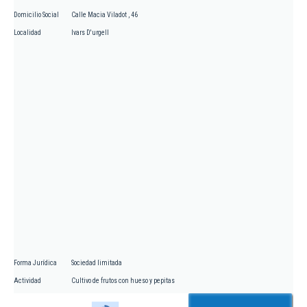
Domicilio Social
Calle Macia Viladot , 46
Localidad
Ivars D'urgell
Forma Jurídica
Sociedad limitada
Actividad
Cultivo de frutos con hueso y pepitas