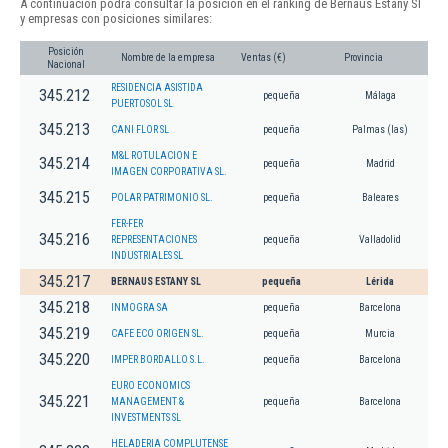
A continuación podrá consultar la posición en el ranking de Bernaus Estany Sl
y empresas con posiciones similares:
Posición
Nombre de la empresa
Ventas (€)
Provincia
Nacional
RESIDENCIA ASISTIDA
345.212
pequeña
Málaga
PUERTOSOL SL
345.213
CANI FLOR SL
pequeña
Palmas (las)
M&L ROTULACION E
345.214
pequeña
Madrid
IMAGEN CORPORATIVA SL.
345.215
POLAR PATRIMONIO SL.
pequeña
Baleares
FER-FER
345.216
REPRESENTACIONES
pequeña
Valladolid
INDUSTRIALES SL
345.217
BERNAUS ESTANY SL
pequeña
Lérida
345.218
INMOGRA SA
pequeña
Barcelona
345.219
CAFE ECO ORIGEN SL.
pequeña
Murcia
345.220
IMPER BORDALLO S.L.
pequeña
Barcelona
EURO ECONOMICS
345.221
MANAGEMENT &
pequeña
Barcelona
INVESTMENTS SL
HELADERIA COMPLUTENSE