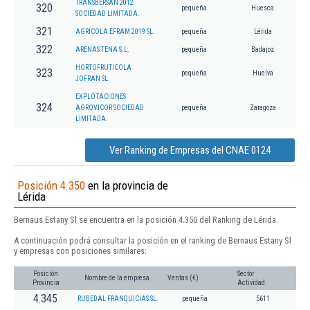
TRANSBERSAN 2012
320
pequeña
Huesca
SOCIEDAD LIMITADA.
321
AGRICOLA EFRAM 2019 SL.
pequeña
Lérida
322
ARENAS TENA S.L.
pequeña
Badajoz
HORTOFRUTICOLA
323
pequeña
Huelva
JOFRAN SL.
EXPLOTACIONES
324
AGROVICOR SOCIEDAD
pequeña
Zaragoza
LIMITADA.
Ver Ranking de Empresas del CNAE 0124
Posición 4.350
en la provincia de
Lérida
Bernaus Estany Sl se encuentra en la posición 4.350 del Ranking de Lérida.
A continuación podrá consultar la posición en el ranking de Bernaus Estany Sl
y empresas con posiciones similares:
Posición
Sector
Nombre de la empresa
Ventas (€)
Provincia
Actividad
4.345
RUBEDAL FRANQUICIAS SL.
pequeña
5611