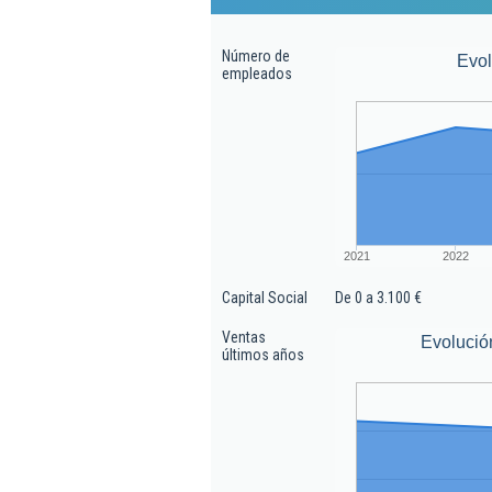
Número de
Evo
empleados
2021
2022
Capital Social
De 0 a 3.100 €
Ventas
Evolució
últimos años