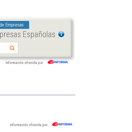
 de Empresas
mpresas Españolas
Información ofrecida por
Información ofrecida por