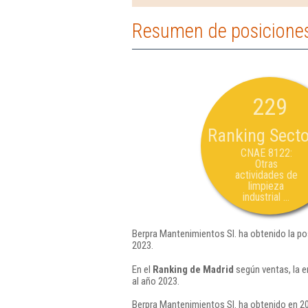
Resumen de posiciones
229
Ranking Secto
CNAE 8122:
Otras
actividades de
limpieza
industrial ...
Berpra Mantenimientos Sl. ha obtenido la po
2023.
En el
Ranking de Madrid
según ventas, la 
al año 2023.
Berpra Mantenimientos Sl. ha obtenido en 20