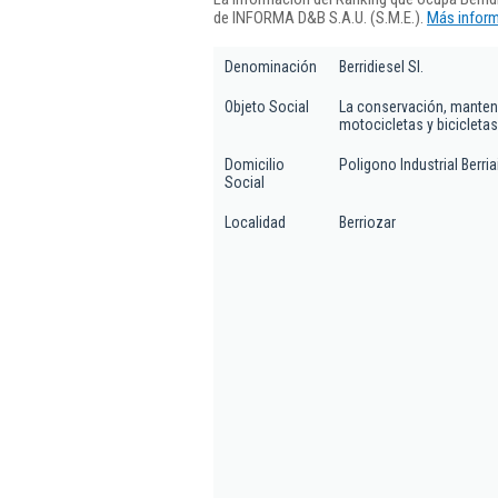
de INFORMA D&B S.A.U. (S.M.E.).
Más inform
Denominación
Berridiesel Sl.
Objeto Social
La conservación, manteni
motocicletas y bicicleta
Domicilio
Poligono Industrial Berri
Social
Localidad
Berriozar