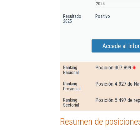
2024
Resultado
Positivo
2025
Accede al Infor
Posición 307.899
Ranking
Nacional
Posición 4.927 de Na
Ranking
Provincial
Posición 5.497 de re
Ranking
Sectorial
Resumen de posiciones 