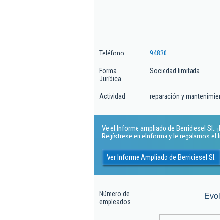
Teléfono
94830...
Forma
Sociedad limitada
Jurídica
Actividad
reparación y mantenimie
Ve el Informe ampliado de Berridiesel Sl.. ¡
Regístrese en eInforma y le regalamos el
Ver Informe Ampliado de Berridiesel Sl.
Número de
Evo
empleados