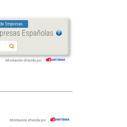
 de Empresas
mpresas Españolas
Información ofrecida por
Información ofrecida por