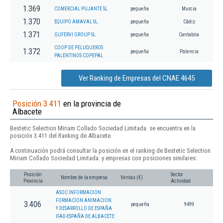
1.369
COMERCIAL PUJANTE SL
pequeña
Murcia
1.370
EQUIPO AMAVAL SL.
pequeña
Cádiz
1.371
GUFERVI GROUP SL
pequeña
Cantabria
COOP DE PELUQUEROS
1.372
pequeña
Palencia
PALENTINOS COPEPAL
Ver Ranking de Empresas del CNAE 4645
Posición 3.411
en la provincia de
Albacete
Bestetic Selection Miriam Collado Sociedad Limitada. se encuentra en la
posición 3.411 del Ranking de Albacete.
A continuación podrá consultar la posición en el ranking de Bestetic Selection
Miriam Collado Sociedad Limitada. y empresas con posiciones similares:
Posición
Sector
Nombre de la empresa
Ventas (€)
Provincia
Actividad
ASOC INFORMACION
FORMACION ANIMACION
3.406
pequeña
9499
Y DESARROLLO DE ESPAÑA
IFAD-ESPAÑA DE ALBACETE