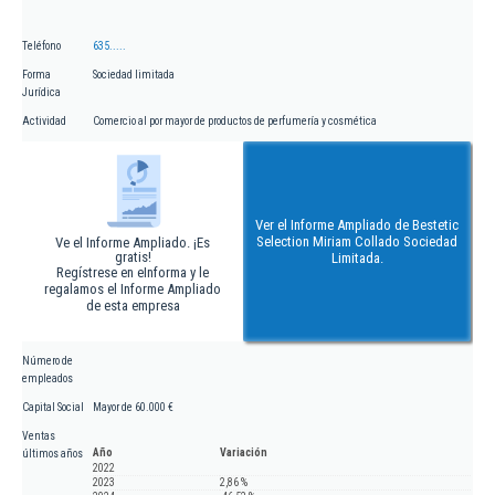
Teléfono
635.....
Forma
Sociedad limitada
Jurídica
Actividad
Comercio al por mayor de productos de perfumería y cosmética
Ver el Informe Ampliado de Bestetic
Selection Miriam Collado Sociedad
Ve el Informe Ampliado. ¡Es
gratis!
Limitada.
Regístrese en eInforma y le
regalamos el Informe Ampliado
de esta empresa
Número de
empleados
Capital Social
Mayor de 60.000 €
Ventas
Año
Variación
últimos años
2022
2023
2,86 %