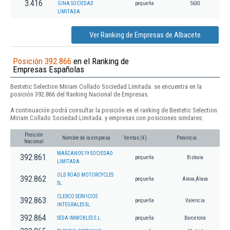
3.416
GINA SOCIEDAD
pequeña
5630
LIMITADA.
Ver Ranking de Empresas de Albacete
Posición 392.866
en el Ranking de
Empresas Españolas
Bestetic Selection Miriam Collado Sociedad Limitada. se encuentra en la
posición 392.866 del Ranking Nacional de Empresas.
A continuación podrá consultar la posición en el ranking de Bestetic Selection
Miriam Collado Sociedad Limitada. y empresas con posiciones similares:
Posición
Nombre de la empresa
Ventas (€)
Provincia
Nacional
MARZANOS 19 SOCIEDAD
392.861
pequeña
Bizkaia
LIMITADA.
OLD ROAD MOTORCYCLES
392.862
pequeña
Arava,Álava
SL.
CLERCO SERVICIOS
392.863
pequeña
Valencia
INTEGRALES SL.
392.864
SEDA IMMOBLES S.L.
pequeña
Barcelona