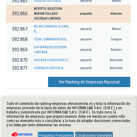
392.865
PLENTIA GESTION SL.
pequeña
Madrid
BESTETIC SELECTION
392.866
MIRIAM COLLADO
pequeña
Albacete
SOCIEDAD LIMITADA.
ATLAS COMERCIO GLOBAL
392.867
pequeña
Madrid
SL.
392.868
TECAL CERRAMIENTOS SL
pequeña
Zaragoza
SON MARQUES SOCIEDAD
392.869
pequeña
Baleares
LIMITADA
392.870
HOGAVA CONSULTING S.L.
pequeña
Barcelona
392.871
CHRYSALIS GESTION SL
pequeña
Barcelona
Ver Ranking de Empresas Nacional
Todo el contenido de ranking-empresas.eleconomista.es y toda la información de
empresas procede de la base de datos de INFORMA D&B S.A.U. (S.M.E.) y es
tratada y suministrada por INFORMA D&B S.A.U. (S.M.E.). En todo caso, la
información de empresas que proporcionamos debe ser tenida en cuenta sólo
como un elemento más a considerar a la hora de adoptar decisiones comerciales
y no debe por tanto determinar las mismas.
Preguntas Frecuentes
Condiciones Generales