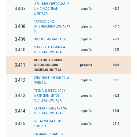
AZULEJOS Y REFORMAS LA
3.407
UNION SOCIEDAD
pequeña
4322
LIMITADA.
TRASACCIONES
3.408
INTERNACIONALES NAVAS
pequeña
4616
SL
3.409
ASCENSORES MAYBAL SL
pequeña
4324
SERVIFER ELECTRONICA
3.410
pequeña
4752
SOCIEDAD LIMITADA.
BESTETIC SELECTION
3.411
MIRIAM COLLADO
pequeña
4645
SOCIEDAD LIMITADA.
SERVICIOS FUNERARIOS LA
3.412
pequeña
9630
PATRIA SL
TECMA ELECTRICIDAD Y
3.413
MANTENIMIENTOS
pequeña
4321
SOCIEDAD LIMITADA.
CENTRO PILATES AZAÑA
3.414
pequeña
8551
SOCIEDAD LIMITADA
METALISTERIA TORRES
3.415
pequeña
2512
LOPEZ SL
LA MANSION JAMES Y