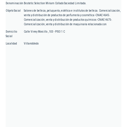
Denominación
Bestetic Selection Miriam Collado Sociedad Limitada.
Objeto Social
Salones de belleza, peluquería, estética e institutos de belleza. Comercialización,
venta y distribución de productos de perfumería y cosmética -CNAE 4645-.
Comercialización, venta y distribución de productos químicos -CNAE 4675-.
Comercialización, venta y distribución de maquinaria relacionada con
Domicilio
Calle Virrey Morcillo , 103 - PISO 1 C
Social
Localidad
Villarrobledo