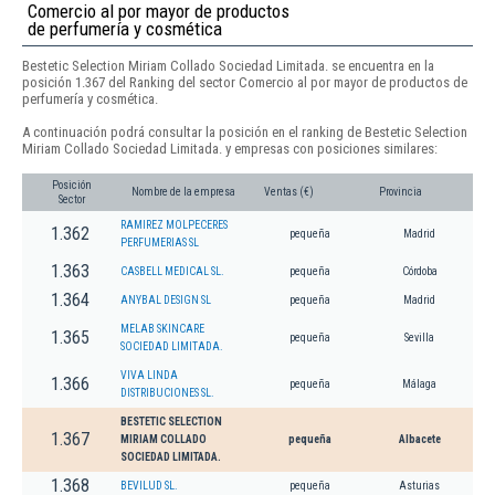
Comercio al por mayor de productos
de perfumería y cosmética
Bestetic Selection Miriam Collado Sociedad Limitada. se encuentra en la
posición 1.367 del Ranking del sector Comercio al por mayor de productos de
perfumería y cosmética.
A continuación podrá consultar la posición en el ranking de Bestetic Selection
Miriam Collado Sociedad Limitada. y empresas con posiciones similares:
Posición
Nombre de la empresa
Ventas (€)
Provincia
Sector
RAMIREZ MOLPECERES
1.362
pequeña
Madrid
PERFUMERIAS SL
1.363
CASBELL MEDICAL SL.
pequeña
Córdoba
1.364
ANYBAL DESIGN SL
pequeña
Madrid
MELAB SKINCARE
1.365
pequeña
Sevilla
SOCIEDAD LIMITADA.
VIVA LINDA
1.366
pequeña
Málaga
DISTRIBUCIONES SL.
BESTETIC SELECTION
1.367
MIRIAM COLLADO
pequeña
Albacete
SOCIEDAD LIMITADA.
1.368
BEVILUD SL.
pequeña
Asturias