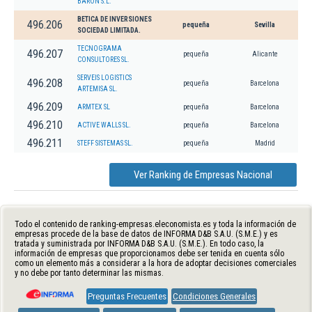
BARON S.L.
BETICA DE INVERSIONES
496.206
pequeña
Sevilla
SOCIEDAD LIMITADA.
TECNOGRAMA
496.207
pequeña
Alicante
CONSULTORES SL.
SERVEIS LOGISTICS
496.208
pequeña
Barcelona
ARTEMISA SL.
496.209
ARMTEX SL
pequeña
Barcelona
496.210
ACTIVE WALLS SL.
pequeña
Barcelona
496.211
STEFF SISTEMAS SL.
pequeña
Madrid
Ver Ranking de Empresas Nacional
Todo el contenido de ranking-empresas.eleconomista.es y toda la información de
empresas procede de la base de datos de INFORMA D&B S.A.U. (S.M.E.) y es
tratada y suministrada por INFORMA D&B S.A.U. (S.M.E.). En todo caso, la
información de empresas que proporcionamos debe ser tenida en cuenta sólo
como un elemento más a considerar a la hora de adoptar decisiones comerciales
y no debe por tanto determinar las mismas.
Preguntas Frecuentes
Condiciones Generales