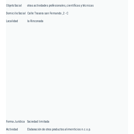
Objeto Social
otras actividades profesionales, científicas y técnicas
Domicilio Social
Calle Trasera san Fernando , 2 - C
Localidad
la Rinconada
Forma Jurídica
Sociedad limitada
Actividad
Elaboración de otros productos alimenticios n.c.o.p.