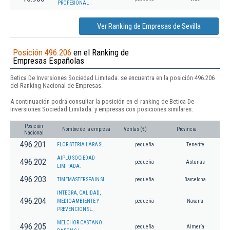
PROFESIONAL
Ver Ranking de Empresas de Sevilla
Posición 496.206
en el Ranking de
Empresas Españolas
Betica De Inversiones Sociedad Limitada. se encuentra en la posición 496.206
del Ranking Nacional de Empresas.
A continuación podrá consultar la posición en el ranking de Betica De
Inversiones Sociedad Limitada. y empresas con posiciones similares:
Posición
Nombre de la empresa
Ventas (€)
Provincia
Nacional
496.201
FLORISTERIA LARA SL
pequeña
Tenerife
AIPLU SOCIEDAD
496.202
pequeña
Asturias
LIMITADA.
496.203
TIMEMASTER SPAIN SL.
pequeña
Barcelona
INTEGRA, CALIDAD,
496.204
MEDIOAMBIENTE Y
pequeña
Navarra
PREVENCION SL.
MELCHOR CASTANO
496.205
pequeña
Almería