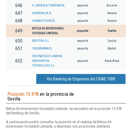
646
V. CANDELA TURRONES SL.
pequeña
Alicante
647
INGREDALIA SL.
pequeña
Navarra
648
HUMAN FOODS SL
pequeña
Navarra
BETICA DE INVERSIONES
649
pequeña
Sevilla
SOCIEDAD LIMITADA.
650
SEXY FISH, S.L.
pequeña
Coruña
651
CIBUSFARMA SL.
pequeña
Madrid
FRUIT&VEGGIE LAMINA
652
INNOVATION
pequeña
Arava,Álava
TECHNOLOGY, S.L.
Ver Ranking de Empresas del CNAE 1089
Posición 15.978
en la provincia de
Sevilla
Betica De Inversiones Sociedad Limitada. se encuentra en la posición 15.978
del Ranking de Sevilla.
A continuación podrá consultar la posición en el ranking de Betica De
Inversiones Sociedad Limitada. y empresas con posiciones similares: