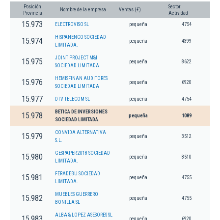
Posición
Sector
Nombre de la empresa
Ventas (€)
Provincia
Actividad
15.973
ELECTROVISO SL
pequeña
4754
HISPANENCO SOCIEDAD
15.974
pequeña
4399
LIMITADA.
JOINT PROJECT M&I
15.975
pequeña
8622
SOCIEDAD LIMITADA.
HEMISFINAN AUDITORES
15.976
pequeña
6920
SOCIEDAD LIMITADA
15.977
DTV TELECOM SL
pequeña
4754
BETICA DE INVERSIONES
15.978
pequeña
1089
SOCIEDAD LIMITADA.
CONVIDA ALTERNATIVA
15.979
pequeña
3512
S.L.
GESPAPER 2018 SOCIEDAD
15.980
pequeña
8510
LIMITADA.
FERADEBU SOCIEDAD
15.981
pequeña
4755
LIMITADA.
MUEBLES GUERRERO
15.982
pequeña
4755
BONILLA SL
ALBA & LOPEZ ASESORES SL
15.983
pequeña
6920