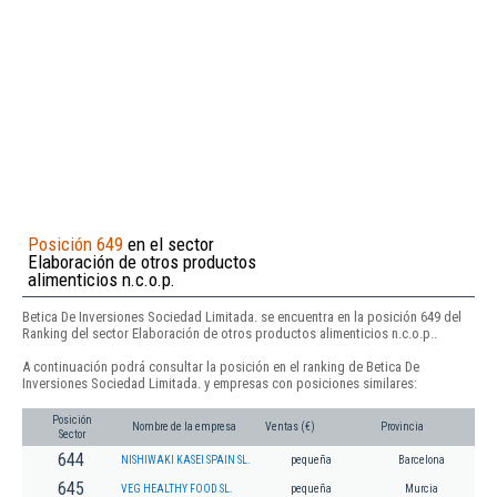
Posición 649
en el sector
Elaboración de otros productos
alimenticios n.c.o.p.
Betica De Inversiones Sociedad Limitada. se encuentra en la posición 649 del
Ranking del sector Elaboración de otros productos alimenticios n.c.o.p..
A continuación podrá consultar la posición en el ranking de Betica De
Inversiones Sociedad Limitada. y empresas con posiciones similares:
Posición
Nombre de la empresa
Ventas (€)
Provincia
Sector
644
NISHIWAKI KASEI SPAIN SL.
pequeña
Barcelona
645
VEG HEALTHY FOOD SL.
pequeña
Murcia