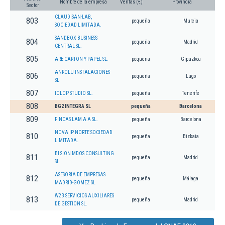
Nombre de la empresa
Ventas (€)
Provincia
Sector
CLAUDISAN-LAB,
803
pequeña
Murcia
SOCIEDAD LIMITADA.
SANDBOX BUSINESS
804
pequeña
Madrid
CENTRAL SL.
805
ARE CARTON Y PAPEL SL.
pequeña
Gipuzkoa
ANROLU INSTALACIONES
806
pequeña
Lugo
SL
807
IOLOP STUDIO SL.
pequeña
Tenerife
808
BG2 INTEGRA SL
pequeña
Barcelona
809
FINCAS LAM A A SL.
pequeña
Barcelona
NOVA IP NORTE SOCIEDAD
810
pequeña
Bizkaia
LIMITADA.
BI SION MDOS CONSULTING
811
pequeña
Madrid
SL.
ASESORIA DE EMPRESAS
812
pequeña
Málaga
MADRID-GOMEZ SL
W2B SERVICIOS AUXILIARES
813
pequeña
Madrid
DE GESTION SL.