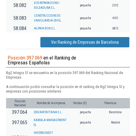
XCS REPARACIONS I
58.082
pequeña
2512
SOLDADURA S.L.
CONSTRUCCIONS DE
58.083
pequeña
4101
VANGUARDIA IB4 SL.
58.084
ALPAIN BCN S.L.
pequeña
6812
Ver Ranking de Empresas de Barcelona
Posición 397.069
en el Ranking de
Empresas Españolas
Bg2 Integra Sl se encuentra en la posición 397.069 del Ranking Nacional de
Empresas.
A continuación podrá consultar la posición en el ranking de Bg2 Integra Sl y
empresas con posiciones similares:
Posición
Nombre de la empresa
Ventas (€)
Provincia
Nacional
397.064
2002ARCSVITANA S.L.
pequeña
Barcelona
KAMALA MANAGEMENT
397.065
pequeña
Madrid
SL
INVERSIONES Y