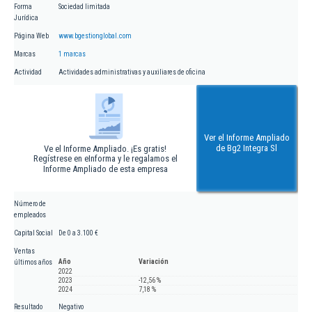
Forma
Sociedad limitada
Jurídica
Página Web
www.bgestionglobal.com
Marcas
1 marcas
Actividad
Actividades administrativas y auxiliares de oficina
Ver el Informe Ampliado
de Bg2 Integra Sl
Ve el Informe Ampliado. ¡Es gratis!
Regístrese en eInforma y le regalamos el
Informe Ampliado de esta empresa
Número de
empleados
Capital Social
De 0 a 3.100 €
Ventas
Año
Variación
últimos años
2022
2023
-12,56 %
2024
7,18 %
Resultado
Negativo