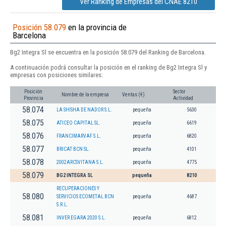
Ver Ranking de Empresas del CNAE 8210
Posición 58.079
en la provincia de
Barcelona
Bg2 Integra Sl se encuentra en la posición 58.079 del Ranking de Barcelona.
A continuación podrá consultar la posición en el ranking de Bg2 Integra Sl y
empresas con posiciones similares:
Posición
Sector
Nombre de la empresa
Ventas (€)
Provincia
Actividad
58.074
LA SHISHA DE NADOR S.L.
pequeña
5630
58.075
ATICEO CAPITAL SL.
pequeña
6619
58.076
FRANCIMARVAF S.L.
pequeña
6820
58.077
BRICAT BCN SL.
pequeña
4101
58.078
2002ARCSVITANA S.L.
pequeña
4775
58.079
BG2 INTEGRA SL
pequeña
8210
RECUPERACIONES Y
58.080
SERVICIOS ECOMETAL BCN
pequeña
4687
S.R.L.
58.081
INVER EGARA 2020 S.L.
pequeña
6812