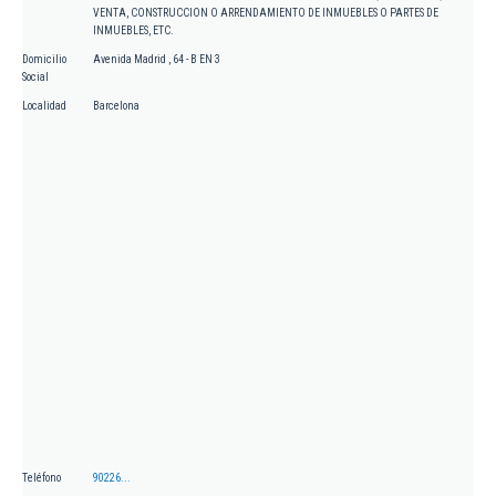
VENTA, CONSTRUCCION O ARRENDAMIENTO DE INMUEBLES O PARTES DE
INMUEBLES, ETC.
Domicilio
Avenida Madrid , 64 - B EN 3
Social
Localidad
Barcelona
Teléfono
90226...