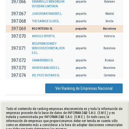
397.066
DESARROLLO MENORQUIN
pequeña
Baleares
SOCIEDAD LIMITADA.
397.067
JUNIOR SANTANDER S.L.
pequeña
Madrid
397.068
THE GARAGE CLUB SL.
pequeña
Sevilla
397.069
BG2 INTEGRA SL
pequeña
Barcelona
397.070
ANGULO SPORT SL
pequeña
Valencia
RECUPERACIONES Y
397.071
SERVICIOS ECOMETAL BCN
pequeña
Barcelona
S.R.L.
397.072
GARAIBEREKO SL
pequeña
Bizkaia
397.073
INVER EGARA 2020 S.L.
pequeña
Barcelona
397.074
DEL POZO BUTANO SL
pequeña
Cantabria
Ver Ranking de Empresas Nacional
Todo el contenido de ranking-empresas.eleconomista.es y toda la información de
empresas procede de la base de datos de INFORMA D&B S.A.U. (S.M.E.) y es
tratada y suministrada por INFORMA D&B S.A.U. (S.M.E.). En todo caso, la
información de empresas que proporcionamos debe ser tenida en cuenta sólo
como un elemento más a considerar a la hora de adoptar decisiones comerciales
y no debe por tanto determinar las mismas.