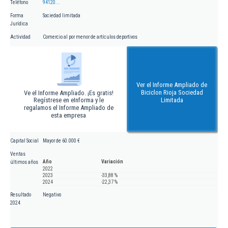
Teléfono
94120...
Forma
Sociedad limitada
Jurídica
Actividad
Comercio al por menor de artículos deportivos
Ver el Informe Ampliado de
Biciclon Rioja Sociedad
Ve el Informe Ampliado. ¡Es gratis!
Regístrese en eInforma y le
Limitada
regalamos el Informe Ampliado de
esta empresa
Capital Social
Mayor de 60.000 €
Ventas
Año
Variación
últimos años
2022
2023
-33,88 %
2024
-22,37 %
Resultado
Negativo
2024