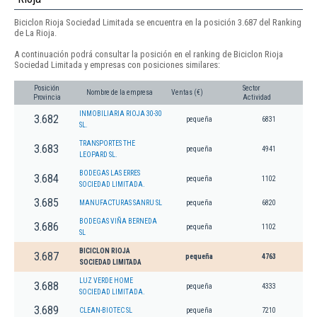
Biciclon Rioja Sociedad Limitada se encuentra en la posición 3.687 del Ranking
de La Rioja.
A continuación podrá consultar la posición en el ranking de Biciclon Rioja
Sociedad Limitada y empresas con posiciones similares:
Posición
Sector
Nombre de la empresa
Ventas (€)
Provincia
Actividad
INMOBILIARIA RIOJA 30-30
3.682
pequeña
6831
SL.
TRANSPORTES THE
3.683
pequeña
4941
LEOPARD SL.
BODEGAS LAS ERRES
3.684
pequeña
1102
SOCIEDAD LIMITADA.
3.685
MANUFACTURAS SANRU SL
pequeña
6820
BODEGAS VIÑA BERNEDA
3.686
pequeña
1102
SL
BICICLON RIOJA
3.687
pequeña
4763
SOCIEDAD LIMITADA
LUZ VERDE HOME
3.688
pequeña
4333
SOCIEDAD LIMITADA.
3.689
CLEAN-BIOTEC SL
pequeña
7210