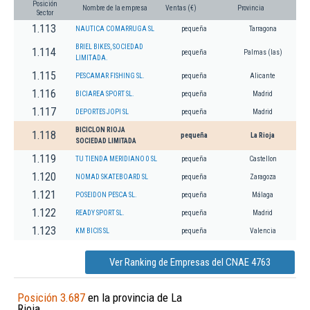
Posición
Nombre de la empresa
Ventas (€)
Provincia
Sector
1.113
NAUTICA COMARRUGA SL
pequeña
Tarragona
BRIEL BIKES, SOCIEDAD
1.114
pequeña
Palmas (las)
LIMITADA.
1.115
PESCAMAR FISHING SL.
pequeña
Alicante
1.116
BICIAREA SPORT SL.
pequeña
Madrid
1.117
DEPORTES JOPI SL
pequeña
Madrid
BICICLON RIOJA
1.118
pequeña
La Rioja
SOCIEDAD LIMITADA
1.119
TU TIENDA MERIDIANO 0 SL
pequeña
Castellon
1.120
NOMAD SKATEBOARD SL
pequeña
Zaragoza
1.121
POSEIDON PESCA SL.
pequeña
Málaga
1.122
READY SPORT SL.
pequeña
Madrid
1.123
KM BICIS SL
pequeña
Valencia
Ver Ranking de Empresas del CNAE 4763
Posición 3.687
en la provincia de La
Rioja