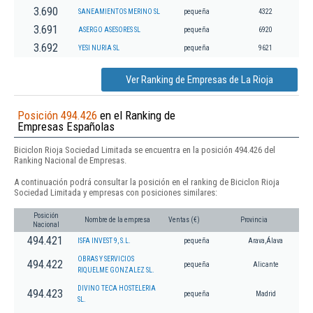
3.690
SANEAMIENTOS MERINO SL
pequeña
4322
3.691
ASERGO ASESORES SL
pequeña
6920
3.692
YESI NURIA SL
pequeña
9621
Ver Ranking de Empresas de La Rioja
Posición 494.426
en el Ranking de
Empresas Españolas
Biciclon Rioja Sociedad Limitada se encuentra en la posición 494.426 del
Ranking Nacional de Empresas.
A continuación podrá consultar la posición en el ranking de Biciclon Rioja
Sociedad Limitada y empresas con posiciones similares:
Posición
Nombre de la empresa
Ventas (€)
Provincia
Nacional
494.421
ISFA INVEST 9, S.L.
pequeña
Arava,Álava
OBRAS Y SERVICIOS
494.422
pequeña
Alicante
RIQUELME GONZALEZ SL.
DIVINO TECA HOSTELERIA
494.423
pequeña
Madrid
SL.