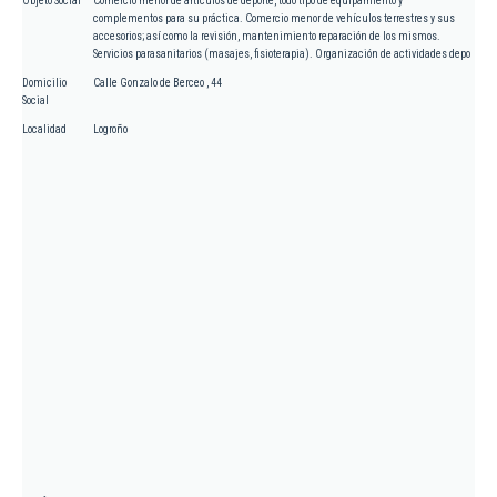
Objeto Social
Comercio menor de artículos de deporte, todo tipo de equipamiento y
complementos para su práctica. Comercio menor de vehículos terrestres y sus
accesorios; así como la revisión, mantenimiento reparación de los mismos.
Servicios parasanitarios (masajes, fisioterapia). Organización de actividades depo
Domicilio
Calle Gonzalo de Berceo , 44
Social
Localidad
Logroño