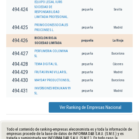
EQUIPO LEGAL IURIS
SOCIEDAD DE
494.424
pequeña
Sevilla
RESPONSABILIDAD
LIMITADA PROFESIONAL.
PROMOCIONES SOCIALES
494.425
pequeña
Madrid
PROCONSE S.L.
BICICLON RIOJA
494.426
pequeña
La Rioja
SOCIEDAD LIMITADA
PERFUMERIA COLOMINA
494.427
pequeña
Barcelona
SL
494.428
TEMA DIGITAL SL.
pequeña
Cáceres
494.429
FRUTAS RIVAS VILLAR SL.
pequeña
Madrid
494.430
MAYDAY PRODUCTIONS SL.
pequeña
Barcelona
INVERSIONES WENUKAN 99
494.431
pequeña
Madrid
SL.
Ver Ranking de Empresas Nacional
Todo el contenido de ranking-empresas.eleconomista.es y toda la información de
empresas procede de la base de datos de INFORMA D&B S.A.U. (S.M.E.) y es
tratada y suministrada por INFORMA D&B S.A.U. (S.M.E.). En todo caso, la