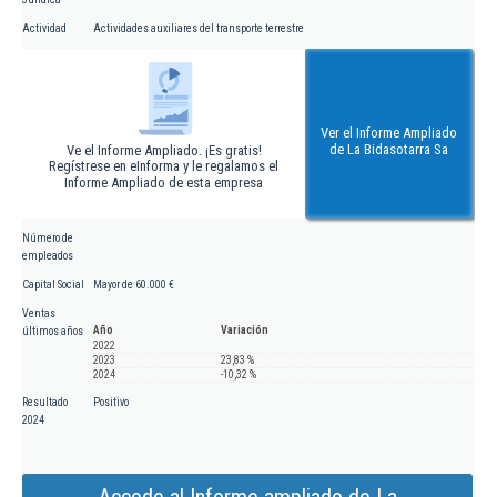
Actividad
Actividades auxiliares del transporte terrestre
Ver el Informe Ampliado
de La Bidasotarra Sa
Ve el Informe Ampliado. ¡Es gratis!
Regístrese en eInforma y le regalamos el
Informe Ampliado de esta empresa
Número de
empleados
Capital Social
Mayor de 60.000 €
Ventas
Año
Variación
últimos años
2022
2023
23,83 %
2024
-10,32 %
Resultado
Positivo
2024