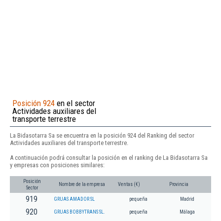
Posición 924
en el sector
Actividades auxiliares del
transporte terrestre
La Bidasotarra Sa se encuentra en la posición 924 del Ranking del sector
Actividades auxiliares del transporte terrestre.
A continuación podrá consultar la posición en el ranking de La Bidasotarra Sa
y empresas con posiciones similares:
Posición
Nombre de la empresa
Ventas (€)
Provincia
Sector
919
GRUAS AMADOR SL
pequeña
Madrid
920
GRUAS BOBBYTRANS SL.
pequeña
Málaga