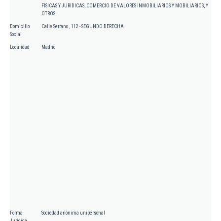
FISICAS Y JURIDICAS, COMERCIO DE VALORES INMOBILIARIOS Y MOBILIARIOS, Y
OTROS.
Domicilio
Calle Serrano , 112 - SEGUNDO DERECHA
Social
Localidad
Madrid
Forma
Sociedad anónima unipersonal
Jurídica