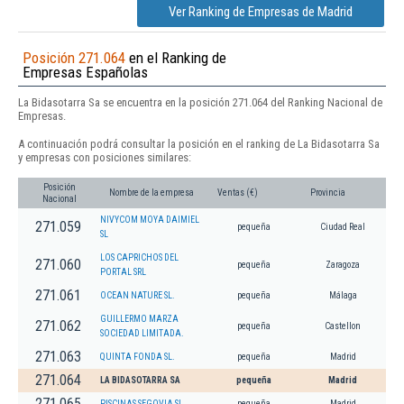
Ver Ranking de Empresas de Madrid
Posición 271.064
en el Ranking de
Empresas Españolas
La Bidasotarra Sa se encuentra en la posición 271.064 del Ranking Nacional de
Empresas.
A continuación podrá consultar la posición en el ranking de La Bidasotarra Sa
y empresas con posiciones similares:
Posición
Nombre de la empresa
Ventas (€)
Provincia
Nacional
NIVYCOM MOYA DAIMIEL
271.059
pequeña
Ciudad Real
SL
LOS CAPRICHOS DEL
271.060
pequeña
Zaragoza
PORTAL SRL
271.061
OCEAN NATURE SL.
pequeña
Málaga
GUILLERMO MARZA
271.062
pequeña
Castellon
SOCIEDAD LIMITADA.
271.063
QUINTA FONDA SL.
pequeña
Madrid
271.064
LA BIDASOTARRA SA
pequeña
Madrid
271.065
PISCINAS SEGOVIA SL
pequeña
Madrid