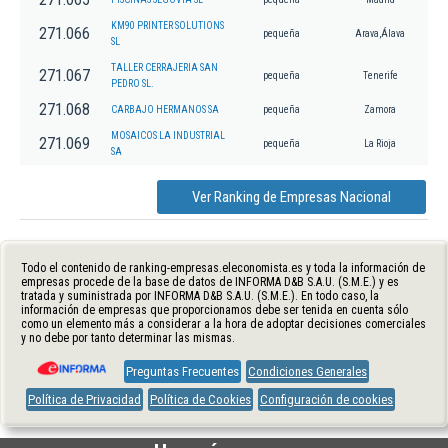
KM90 PRINTER SOLUTIONS
271.066
pequeña
Arava,Álava
SL
TALLER CERRAJERIA SAN
271.067
pequeña
Tenerife
PEDRO SL.
271.068
CARBAJO HERMANOS SA
pequeña
Zamora
MOSAICOS LA INDUSTRIAL
271.069
pequeña
La Rioja
SA
Ver Ranking de Empresas Nacional
Todo el contenido de ranking-empresas.eleconomista.es y toda la información de
empresas procede de la base de datos de INFORMA D&B S.A.U. (S.M.E.) y es
tratada y suministrada por INFORMA D&B S.A.U. (S.M.E.). En todo caso, la
información de empresas que proporcionamos debe ser tenida en cuenta sólo
como un elemento más a considerar a la hora de adoptar decisiones comerciales
y no debe por tanto determinar las mismas.
Preguntas Frecuentes
Condiciones Generales
Política de Privacidad
Política de Cookies
Configuración de cookies