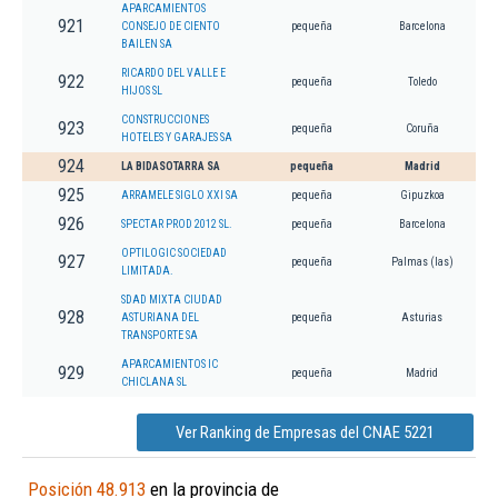
APARCAMIENTOS
921
CONSEJO DE CIENTO
pequeña
Barcelona
BAILEN SA
RICARDO DEL VALLE E
922
pequeña
Toledo
HIJOS SL
CONSTRUCCIONES
923
pequeña
Coruña
HOTELES Y GARAJES SA
924
LA BIDASOTARRA SA
pequeña
Madrid
925
ARRAMELE SIGLO XXI SA
pequeña
Gipuzkoa
926
SPECTAR PROD 2012 SL.
pequeña
Barcelona
OPTILOGIC SOCIEDAD
927
pequeña
Palmas (las)
LIMITADA.
SDAD MIXTA CIUDAD
928
ASTURIANA DEL
pequeña
Asturias
TRANSPORTE SA
APARCAMIENTOS IC
929
pequeña
Madrid
CHICLANA SL
Ver Ranking de Empresas del CNAE 5221
Posición 48.913
en la provincia de