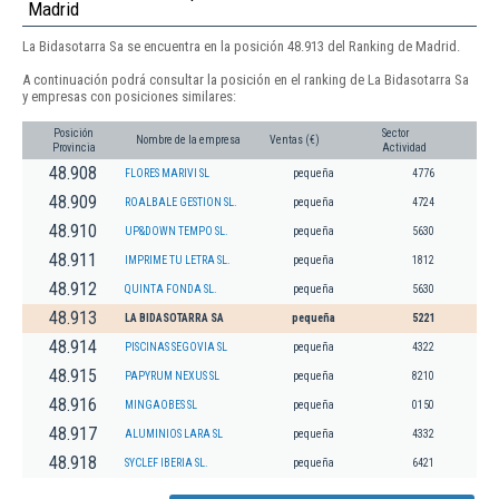
Madrid
La Bidasotarra Sa se encuentra en la posición 48.913 del Ranking de Madrid.
A continuación podrá consultar la posición en el ranking de La Bidasotarra Sa
y empresas con posiciones similares:
Posición
Sector
Nombre de la empresa
Ventas (€)
Provincia
Actividad
48.908
FLORES MARIVI SL
pequeña
4776
48.909
ROALBALE GESTION SL.
pequeña
4724
48.910
UP&DOWN TEMPO SL.
pequeña
5630
48.911
IMPRIME TU LETRA SL.
pequeña
1812
48.912
QUINTA FONDA SL.
pequeña
5630
48.913
LA BIDASOTARRA SA
pequeña
5221
48.914
PISCINAS SEGOVIA SL
pequeña
4322
48.915
PAPYRUM NEXUS SL
pequeña
8210
48.916
MINGAOBES SL
pequeña
0150
48.917
ALUMINIOS LARA SL
pequeña
4332
48.918
SYCLEF IBERIA SL.
pequeña
6421