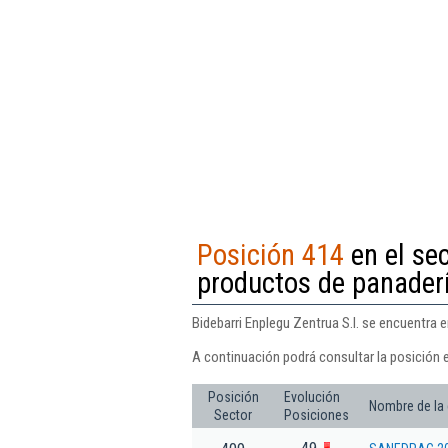
Posición 414
en el se
productos de panaderí
Bidebarri Enplegu Zentrua S.l. se encuentra 
A continuación podrá consultar la posición e
Posición
Evolución
Nombre de la
Sector
Posiciones
49