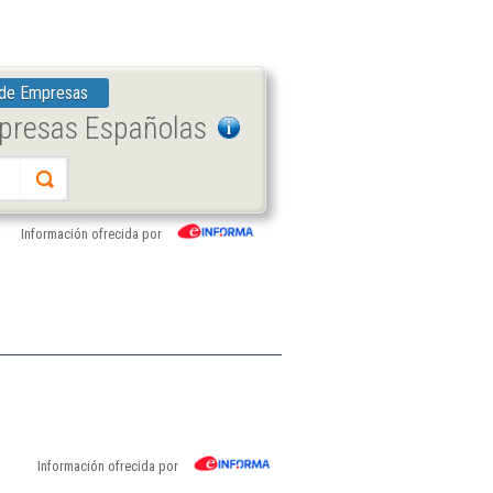
 de Empresas
mpresas Españolas
Información ofrecida por
Información ofrecida por