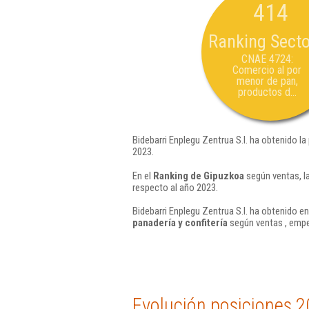
414
Ranking Secto
CNAE 4724:
Comercio al por
menor de pan,
productos d...
Bidebarri Enplegu Zentrua S.l. ha obtenido l
2023.
En el
Ranking de Gipuzkoa
según ventas, l
respecto al año 2023.
Bidebarri Enplegu Zentrua S.l. ha obtenido e
panadería y confitería
según ventas , empe
Evolución posiciones 2