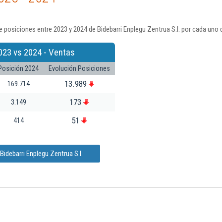
 posiciones entre 2023 y 2024 de Bidebarri Enplegu Zentrua S.l. por cada uno 
023 vs 2024 - Ventas
Posición 2024
Evolución Posiciones
13.989
169.714
173
3.149
51
414
idebarri Enplegu Zentrua S.l.