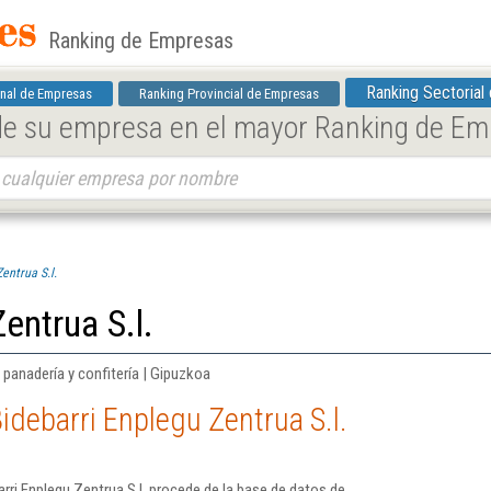
Ranking de Empresas
Ranking Sectorial
nal de Empresas
Ranking Provincial de Empresas
 de su empresa en el mayor Ranking de E
entrua S.l.
entrua S.l.
panadería y confitería | Gipuzkoa
idebarri Enplegu Zentrua S.l.
rri Enplegu Zentrua S.l. procede de la base de datos de