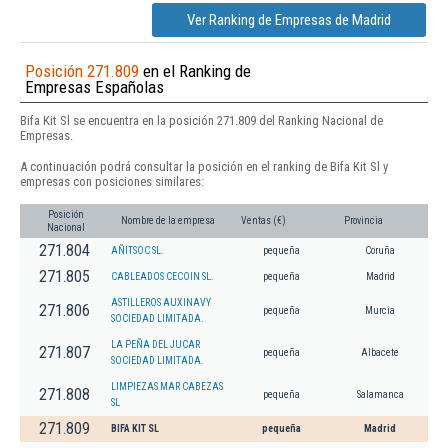
Ver Ranking de Empresas de Madrid
Posición 271.809
en el Ranking de
Empresas Españolas
Bifa Kit Sl se encuentra en la posición 271.809 del Ranking Nacional de
Empresas.
A continuación podrá consultar la posición en el ranking de Bifa Kit Sl y
empresas con posiciones similares:
Posición
Nombre de la empresa
Ventas (€)
Provincia
Nacional
271.804
AÑITSOC SL.
pequeña
Coruña
271.805
CABLEADOS CECOIN SL.
pequeña
Madrid
ASTILLEROS AUXINAVY
271.806
pequeña
Murcia
SOCIEDAD LIMITADA.
LA PEÑA DEL JUCAR
271.807
pequeña
Albacete
SOCIEDAD LIMITADA.
LIMPIEZAS MAR CABEZAS
271.808
pequeña
Salamanca
SL
271.809
BIFA KIT SL
pequeña
Madrid