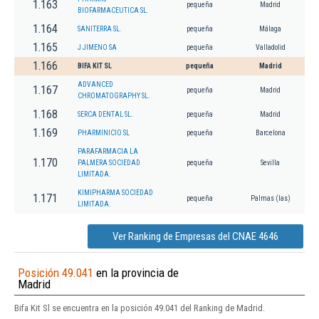
1.163
pequeña
Madrid
BIOFARMACEUTICA SL.
1.164
SANITERRA SL.
pequeña
Málaga
1.165
J JIMENO SA
pequeña
Valladolid
1.166
BIFA KIT SL
pequeña
Madrid
ADVANCED
1.167
pequeña
Madrid
CHROMATOGRAPHY SL.
1.168
SERCA DENTAL SL.
pequeña
Madrid
1.169
PHARMINICIO SL
pequeña
Barcelona
PARAFARMACIA LA
1.170
PALMERA SOCIEDAD
pequeña
Sevilla
LIMITADA.
KIMIPHARMA SOCIEDAD
1.171
pequeña
Palmas (las)
LIMITADA.
Ver Ranking de Empresas del CNAE 4646
Posición 49.041
en la provincia de
Madrid
Bifa Kit Sl se encuentra en la posición 49.041 del Ranking de Madrid.