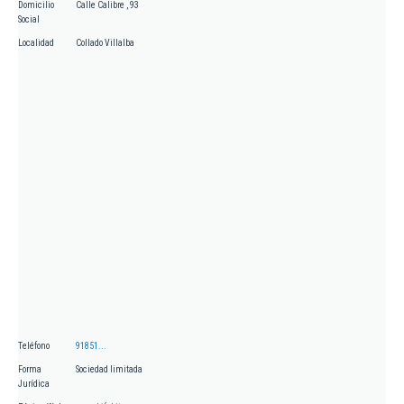
Domicilio
Calle Calibre , 93
Social
Localidad
Collado Villalba
Teléfono
91851...
Forma
Sociedad limitada
Jurídica