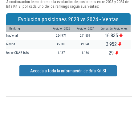
A continuación le mostramos la evolución de posiciones entre 2023 y 2024 de
Bifa Kit Sl por cada uno de los rankings según sus ventas:
Evolución posiciones 2023 vs 2024 - Ventas
Ranking
Posición 2023
Posición 2024
Evolución Posiciones
16.835
Nacional
254.974
271.809
3.952
Madrid
45.089
49.041
29
Sector CNAE 4646
1.137
1.166
Acceda a toda la información de Bifa Kit Sl