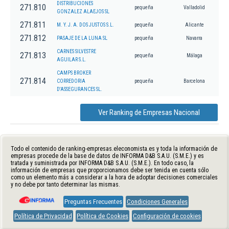
DISTRIBUCIONES
271.810
pequeña
Valladolid
GONZALEZ ALAEJOS SL
271.811
M. Y. J. A. DOS JUSTOS S.L.
pequeña
Alicante
271.812
PASAJE DE LA LUNA SL
pequeña
Navarra
CARNES SILVESTRE
271.813
pequeña
Málaga
AGUILAR S.L.
CAMPS BROKER
271.814
CORREDORIA
pequeña
Barcelona
D'ASSEGURANCES SL.
Ver Ranking de Empresas Nacional
Todo el contenido de ranking-empresas.eleconomista.es y toda la información de
empresas procede de la base de datos de INFORMA D&B S.A.U. (S.M.E.) y es
tratada y suministrada por INFORMA D&B S.A.U. (S.M.E.). En todo caso, la
información de empresas que proporcionamos debe ser tenida en cuenta sólo
como un elemento más a considerar a la hora de adoptar decisiones comerciales
y no debe por tanto determinar las mismas.
Preguntas Frecuentes
Condiciones Generales
Política de Privacidad
Política de Cookies
Configuración de cookies