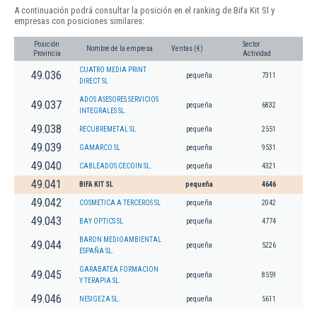
A continuación podrá consultar la posición en el ranking de Bifa Kit Sl y
empresas con posiciones similares:
Posición
Sector
Nombre de la empresa
Ventas (€)
Provincia
Actividad
CUATRO MEDIA PRINT
49.036
pequeña
7311
DIRECT SL
ADOS ASESORES SERVICIOS
49.037
pequeña
6832
INTEGRALES SL.
49.038
RECUBREMETAL SL
pequeña
2551
49.039
GAMARCO SL
pequeña
9531
49.040
CABLEADOS CECOIN SL.
pequeña
4321
49.041
BIFA KIT SL
pequeña
4646
49.042
COSMETICA A TERCEROS SL
pequeña
2042
49.043
BAY OPTICS SL
pequeña
4774
BARON MEDIOAMBIENTAL
49.044
pequeña
5226
ESPAÑA SL.
GARABATEA FORMACION
49.045
pequeña
8559
Y TERAPIA SL.
49.046
NESIGEZA SL.
pequeña
5611