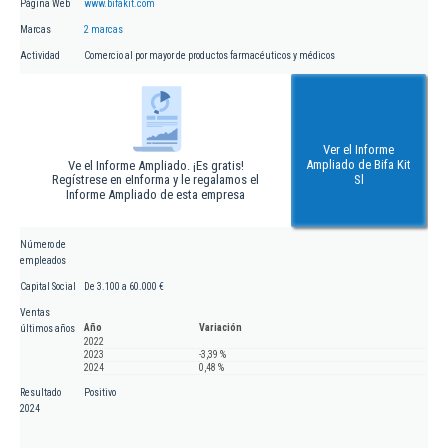
Página Web
www.bifakit.com
Marcas
2 marcas
Actividad
Comercio al por mayor de productos farmacéuticos y médicos
Ver el Informe
Ampliado de Bifa Kit
Ve el Informe Ampliado. ¡Es gratis!
Regístrese en eInforma y le regalamos el
Sl
Informe Ampliado de esta empresa
Número de
empleados
Capital Social
De 3.100 a 60.000 €
Ventas
Año
Variación
últimos años
2022
2023
-3,39 %
2024
0,48 %
Resultado
Positivo
2024