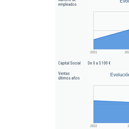
Evo
empleados
2021
20
Capital Social
De 0 a 3.100 €
Ventas
Evolució
últimos años
2022