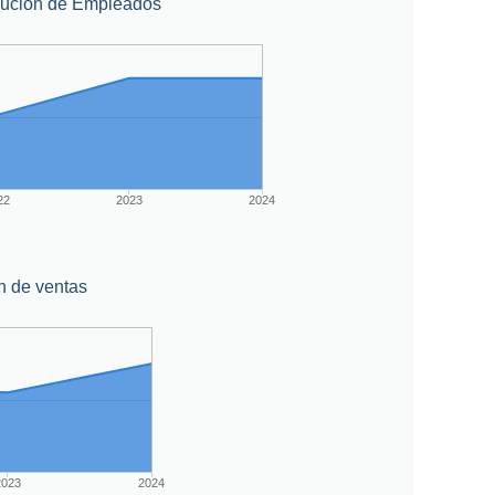
lución de Empleados
22
2023
2024
n de ventas
2023
2024