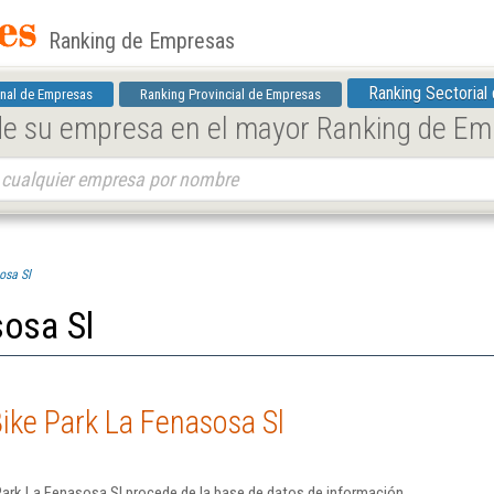
Ranking de Empresas
Ranking Sectorial
nal de Empresas
Ranking Provincial de Empresas
 de su empresa en el mayor Ranking de E
osa Sl
sosa Sl
ike Park La Fenasosa Sl
Park La Fenasosa Sl procede de la base de datos de información