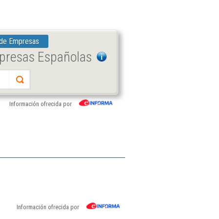
 de Empresas
mpresas Españolas
Información ofrecida por
Información ofrecida por